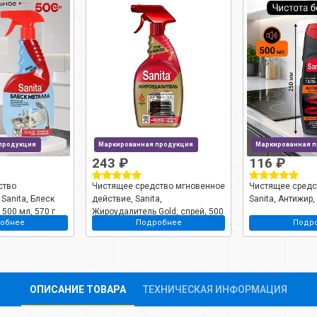
продукция
Маркированная продукция
Маркированная 
243 ₽
116 ₽
ство
Чистящее средство мгновенное
Чистящее средст
Sanita, Блеск
действие, Sanita,
Sanita, Антижир,
 500 мл, 570 г
Жироудалитель Gold, спрей, 500
обнее
Подробнее
Подр
мл, 600 г
ОПИСАНИЕ ТОВАРА
ТЕХНИЧЕСКАЯ ИНФОРМАЦИЯ