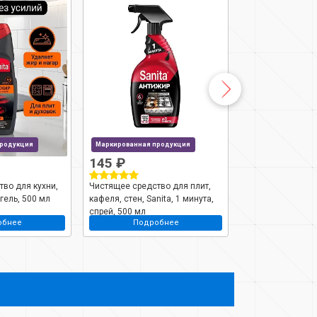
продукция
Маркированная продукция
Маркированная п
145 ₽
116 ₽
во для кухни,
Чистящее средство для плит,
Чистящее средст
 гель, 500 мл
кафеля, стен, Sanita, 1 минута,
Sanita, Антижир 
спрей, 500 мл
гель, 500 мл
обнее
Подробнее
Подро