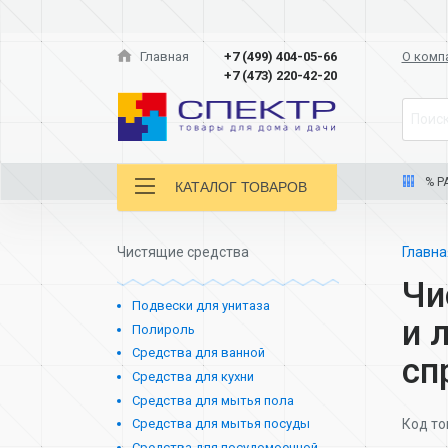
Главная
+7 (499) 404-05-66
О комп
+7 (473) 220-42-20
Поиск
% Р
КАТАЛОГ ТОВАРОВ
Чистящие средства
Главн
Чи
Подвески для унитаза
и 
Полироль
Средства для ванной
сп
Средства для кухни
Средства для мытья пола
Код то
Средства для мытья посуды
Средства для посудомоечной