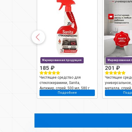
 продукция
Маркированная продукция
Маркированная 
185 ₽
201 ₽
ство
Чистящее средство для
Чистящее сред
Cif, спрей, 500
стеклокерамики, Sanita,
универсальное, 
Антижир, спрей, 500 мл, 580 г
металла, спрей,
робнее
Подробнее
Подр