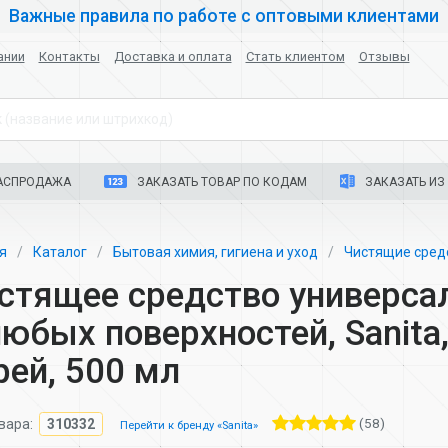
Важные правила по работе с оптовыми клиентами
ании
Контакты
Доставка и оплата
Стать клиентом
Отзывы
 (название или штрихкод)
АСПРОДАЖА
ЗАКАЗАТЬ ТОВАР ПО КОДАМ
ЗАКАЗАТЬ ИЗ 
ая
Каталог
Бытовая химия, гигиена и уход
Чистящие сред
стящее средство универса
любых поверхностей, Sanita
рей, 500 мл
(58)
вара:
310332
Перейти к бренду «Sanita»