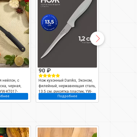
90 ₽
132 ₽
 нейлон, с
Нож кухонный Daniks, Эконом,
Нож кухонный Da
ска, черная,
филейный, нержавеющая сталь,
для мяса, нержа
 YW-KT017-
13.5 см, рукоятка пластик, YW-
20 см, рукоятка 
обнее
Подробнее
Подро
A054-BO
A054-SL