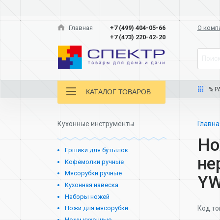
Главная
+7 (499) 404-05-66
О комп
+7 (473) 220-42-20
Поиск
% Р
КАТАЛОГ ТОВАРОВ
Кухонные инструменты
Главн
Но
Ершики для бутылок
не
Кофемолки ручные
Мясорубки ручные
YW
Кухонная навеска
Наборы ножей
Код то
Ножи для мясорубки
Ножи кухонные