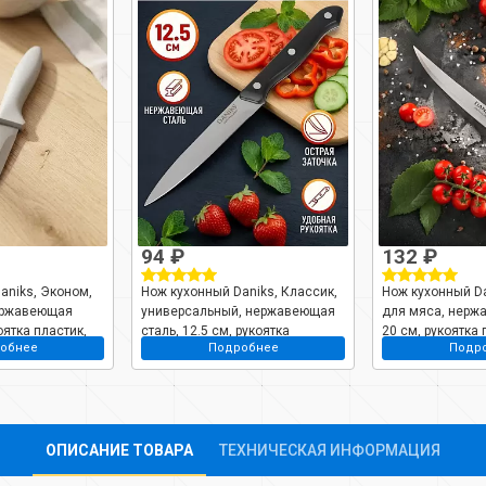
94 ₽
132 ₽
aniks, Эконом,
Нож кухонный Daniks, Классик,
Нож кухонный Da
ержавеющая
универсальный, нержавеющая
для мяса, нерж
оятка пластик,
сталь, 12.5 см, рукоятка
20 см, рукоятка 
обнее
Подробнее
Подр
пластик, YW-A111-TY
A054-SL
ОПИСАНИЕ ТОВАРА
ТЕХНИЧЕСКАЯ ИНФОРМАЦИЯ