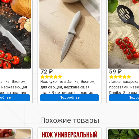
72 ₽
59 ₽
aniks, Эконом,
Нож кухонный Daniks, Эконом,
Ложка поварская
, нержавеющая
для овощей, нержавеющая
прорезями, наве
укоятка пластик,
сталь, 9 см, рукоятка пластик,
Daniks, Эконом,
обнее
Подробнее
Подр
A054-TY
YW-A054-PA
10/H1010-02
Похожие товары