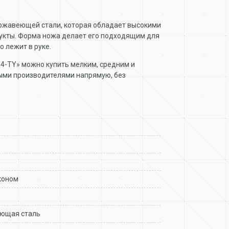
ержавеющей стали, которая обладает высокими
дукты. Форма ножа делает его подходящим для
о лежит в руке.
54-TY» можно купить мелким, средним и
ыми производителями напрямую, без
коном
ющая сталь