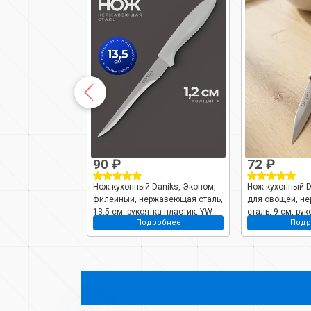
90 ₽
72 ₽
Daniks, Модерн,
Нож кухонный Daniks, Эконом,
Нож кухонный D
нержавеющая
филейный, нержавеющая сталь,
для овощей, н
коятка пластик,
13.5 см, рукоятка пластик, YW-
сталь, 9 см, рук
робнее
Подробнее
Подр
-A040G-PA
A054-BO
YW-A054-PA