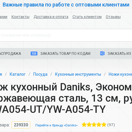
Важные правила по работе с оптовыми клиентами
ании
Контакты
Доставка и оплата
Стать клиентом
Отзывы
 (название или штрихкод)
АСПРОДАЖА
ЗАКАЗАТЬ ТОВАР ПО КОДАМ
ЗАКАЗАТЬ ИЗ 
ая
Каталог
Посуда
Кухонные инструменты
Ножи кухо
ж кухонный Daniks, Эконом
ржавеющая сталь, 13 см, р
A054-UT/YW-A054-TY
(97)
вара:
239330
Перейти к бренду «Daniks»