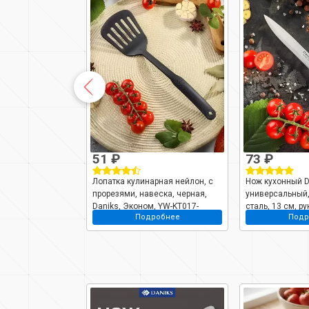
51 ₽
73 ₽
навеска, Daniks,
Лопатка кулинарная нейлон, с
Нож кухонный D
11
прорезями, навеска, черная,
универсальный
Daniks, Эконом, YW-KT017-
сталь, 13 см, р
робнее
Подробнее
Подр
1/H1010-01
YWA054-UT/YW-