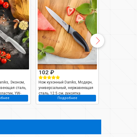
102 ₽
92 ₽
niks, Эконом,
Нож кухонный Daniks, Модерн,
Нож кухонный Dan
авеющая сталь,
универсальный, нержавеющая
универсальный,
пластик, YW-
сталь, 12.5 см, рукоятка
сталь, 12.5 см, р
обнее
Подробнее
Подро
пластик, YW-A040-UT/YW-A040G-
пластик, YW-A33
UT