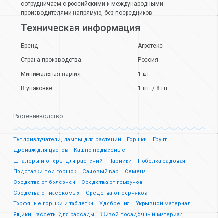
сотрудничаем с российскими и международными
производителями напрямую, без посредников.
Техническая информация
Бренд
Агротекс
Страна производства
Россия
Минимальная партия
1 шт.
В упаковке
1 шт. / 8 шт.
Растениеводство
Теплоизлучатели, лампы для растений
Горшки
Грунт
Дренаж для цветов
Кашпо подвесные
Шпалеры и опоры для растений
Парники
Побелка садовая
Подставки под горшок
Садовый вар
Семена
Средства от болезней
Средства от грызунов
Средства от насекомых
Средства от сорняков
Торфяные горшки и таблетки
Удобрения
Укрывной материал
Ящики, кассеты для рассады
Живой посадочный материал