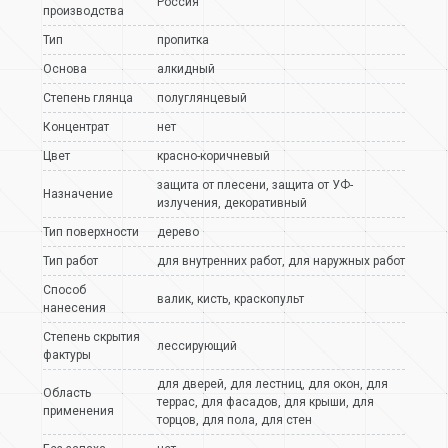
Россия
производства
Тип
пропитка
Основа
алкидный
Степень глянца
полуглянцевый
Концентрат
нет
Цвет
красно-коричневый
защита от плесени
,
защита от УФ-
Назначение
излучения
,
декоративный
Тип поверхности
дерево
Тип работ
для внутренних работ
,
для наружных работ
Способ
валик
,
кисть
,
краскопульт
нанесения
Степень скрытия
лессирующий
фактуры
для дверей
,
для лестниц
,
для окон
,
для
Область
террас
,
для фасадов
,
для крыши
,
для
применения
торцов
,
для пола
,
для стен