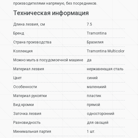
производителями напрямую, без посредников.
Техническая информация
Длина лезвия, см
7.5
Бренд
Tramontina
Страна производства
Бразилия
Коллекция
Tramontina Multicolor
Можно мыть в посудомоечной машине
да
Материал лезвия
нержавеющая сталь
Цвет
синий
Особенности
маленький
Материал рукоятки
пластик
Вид кромки
прямой
Заточка лезвия
односторонний
Разновидность
для овощей
Минимальная партия
1 шт.