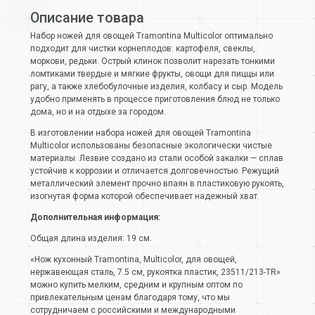
Описание товара
Набор ножей для овощей Tramontina Multicolor оптимально
подходит для чистки корнеплодов: картофеля, свеклы,
моркови, редьки. Острый клинок позволит нарезать тонкими
ломтиками твердые и мягкие фрукты, овощи для пиццы или
рагу, а также хлебобулочные изделия, колбасу и сыр. Модель
удобно применять в процессе приготовления блюд не только
дома, но и на отдыхе за городом.
В изготовлении набора ножей для овощей Tramontina
Multicolor использованы безопасные экологически чистые
материалы. Лезвие создано из стали особой закалки — сплав
устойчив к коррозии и отличается долговечностью. Режущий
металлический элемент прочно впаян в пластиковую рукоять,
изогнутая форма которой обеспечивает надежный хват.
Дополнительная информация:
Общая длина изделия: 19 см.
«Нож кухонный Tramontina, Multicolor, для овощей,
нержавеющая сталь, 7.5 см, рукоятка пластик, 23511/213-TR»
можно купить мелким, средним и крупным оптом по
привлекательным ценам благодаря тому, что мы
сотрудничаем с российскими и международными