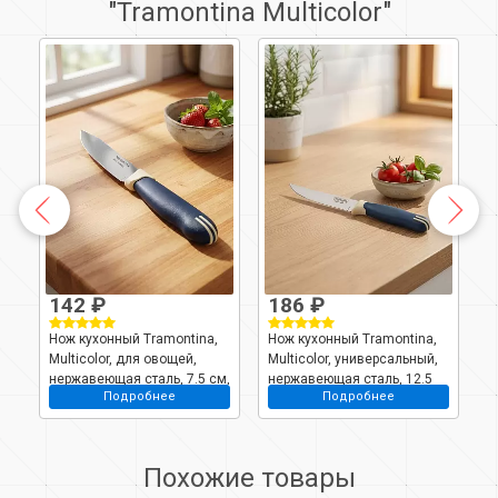
"Tramontina Multicolor"
142 ₽
186 ₽
9
Нож кухонный Tramontina,
Нож кухонный Tramontina,
Н
Multicolor, для овощей,
Multicolor, универсальный,
M
м,
нержавеющая сталь, 7.5 см,
нержавеющая сталь, 12.5
н
Подробнее
Подробнее
рукоятка пластик,
см, рукоятка пластик,
р
23511/213-TR
23527/915-tr
2
Похожие товары