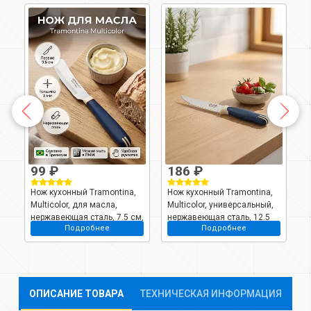
99 ₽
186 ₽
Нож кухонный Tramontina,
Нож кухонный Tramontina,
Н
 9
Multicolor, для масла,
Multicolor, универсальный,
D
нержавеющая сталь, 7.5 см,
нержавеющая сталь, 12.5
н
Подробнее
Подробнее
рукоятка пластик,
см, рукоятка пластик,
р
23521/013-TR
23527/915-tr
2
ОПИСАНИЕ ТОВАРА
ТЕХНИЧЕСКАЯ ИНФОРМАЦИЯ