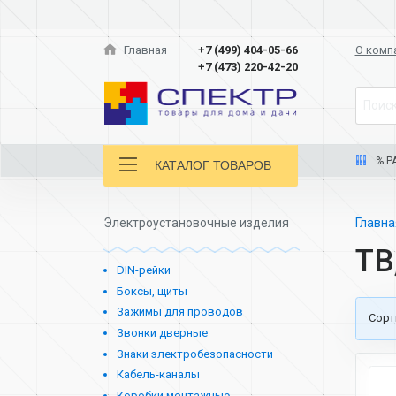
Главная
+7 (499) 404-05-66
О комп
+7 (473) 220-42-20
Поиск
% Р
КАТАЛОГ ТОВАРОВ
Электроустановочные изделия
Главн
ТВ
DIN-рейки
Боксы, щиты
Зажимы для проводов
Cорт
Звонки дверные
Знаки электробезопасности
Кабель-каналы
Коробки монтажные