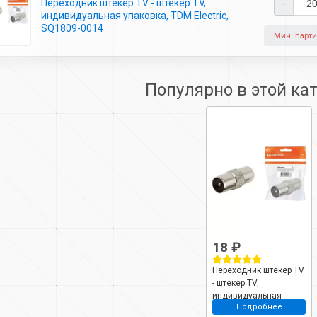
Переходник штекер TV - штекер TV,
-
индивидуальная упаковка, TDM Electric,
SQ1809-0014
Мин. парти
Популярно в этой ка
18 ₽
Переходник штекер TV
- штекер TV,
индивидуальная
Подробнее
упаковка, TDM Electric,