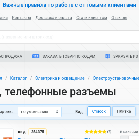
Важные правила по работе с оптовыми клиентами
ании
Контакты
Доставка и оплата
Стать клиентом
Отзывы
 (название или штрихкод)
АСПРОДАЖА
ЗАКАЗАТЬ ТОВАР ПО КОДАМ
ЗАКАЗАТЬ ИЗ 
ая
Каталог
Электрика и освещение
Электроустановочные
, телефонные разъемы
Список
Плитка
ировка:
Вид:
код:
284375
(7)
В наличии 