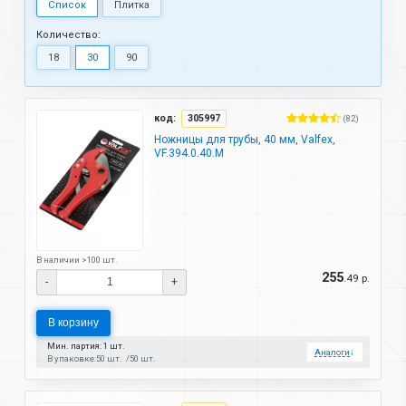
Список
Плитка
Количество:
18
30
90
код:
305997
(82)
Ножницы для трубы, 40 мм, Valfex,
VF.394.0.40.M
В наличии >100 шт.
255
.49 р.
-
+
В корзину
Мин. партия: 1 шт.
Аналоги
↓
В упаковке:
50 шт.
50 шт.