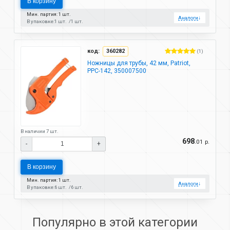
В корзину
Мин. партия: 1 шт.
Аналоги
↓
В упаковке:
1 шт.
1 шт.
код:
360282
(1)
Ножницы для трубы, 42 мм, Patriot,
PPC-142, 350007500
В наличии 7 шт.
698
.01 р.
-
+
В корзину
Мин. партия: 1 шт.
Аналоги
↓
В упаковке:
6 шт.
6 шт.
Популярно в этой категории