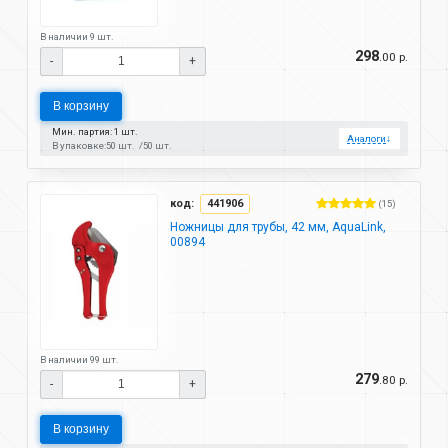
В наличии 9 шт.
298
.00 р.
-
+
В корзину
Мин. партия: 1 шт.
Аналоги
↓
В упаковке:
50 шт.
50 шт.
код:
441906
(15)
Ножницы для трубы, 42 мм, AquaLink,
00894
В наличии 99 шт.
279
.80 р.
-
+
В корзину