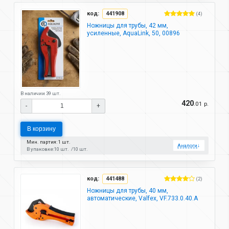
код:
441908
(4)
Ножницы для трубы, 42 мм,
усиленные, AquaLink, 50, 00896
В наличии 39 шт.
420
.01 р.
-
+
В корзину
Мин. партия: 1 шт.
Аналоги
↓
В упаковке:
10 шт.
10 шт.
код:
441488
(2)
Ножницы для трубы, 40 мм,
автоматические, Valfex, VF.733.0.40.А