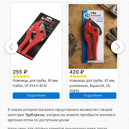
255 ₽
420 ₽
,
Ножницы для трубы, 40 мм,
Ножницы для трубы, 42 мм,
Н
Valfex, VF.394.0.40.M
усиленные, AquaLink, 50,
A
00896
Подробнее
Подробнее
В нашем интернет-магазине представлено множество товаров
категории
Труборезы
, которые вы можете приобрести мелким и
крупным оптом по доступным ценам.
Наши цены для оптовых клиентов значительно ниже других