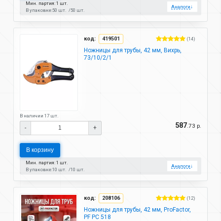
Мин. партия: 1 шт.
Аналоги
↓
В упаковке:
50 шт.
50 шт.
код:
419501
(14)
Ножницы для трубы, 42 мм, Вихрь,
73/10/2/1
В наличии 17 шт.
587
.73 р.
-
+
В корзину
Мин. партия: 1 шт.
Аналоги
↓
В упаковке:
10 шт.
10 шт.
код:
208106
(12)
Ножницы для трубы, 42 мм, ProFactor,
PF PC 518