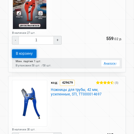
В наличии 27 шт.
559
.02 р.
-
+
В корзину
Мин. партия: 1 шт.
Аналоги
↓
В упаковке:
50 шт.
50 шт.
код:
429679
(5)
Ножницы для трубы, 42 мм,
усиленные, STI, ТТ000014697
В наличии 30 шт.