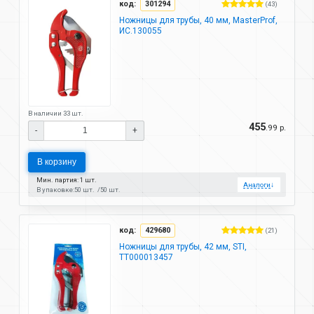
код:
301294
(43)
Ножницы для трубы, 40 мм, MasterProf,
ИС.130055
В наличии 33 шт.
455
.99 р.
-
+
В корзину
Мин. партия: 1 шт.
Аналоги
↓
В упаковке:
50 шт.
50 шт.
код:
429680
(21)
Ножницы для трубы, 42 мм, STI,
ТТ000013457