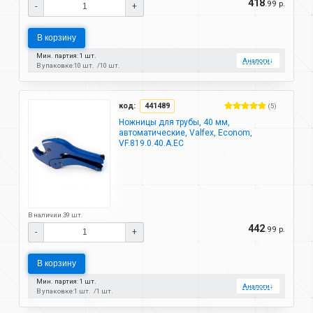
418
.99 р.
-
+
В корзину
Мин. партия: 1 шт.
Аналоги
↓
В упаковке:
10 шт.
10 шт.
код:
441489
(5)
Ножницы для трубы, 40 мм,
автоматические, Valfex, Econom,
VF.819.0.40.А.EC
В наличии 39 шт.
442
.99 р.
-
+
В корзину
Мин. партия: 1 шт.
Аналоги
↓
В упаковке:
1 шт.
1 шт.