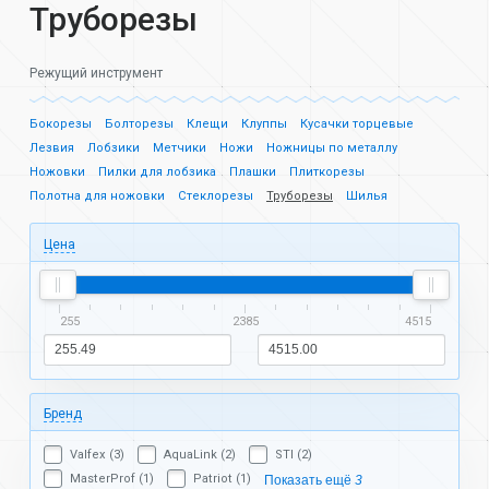
Труборезы
Режущий инструмент
Бокорезы
Болторезы
Клещи
Клуппы
Кусачки торцевые
Лезвия
Лобзики
Метчики
Ножи
Ножницы по металлу
Ножовки
Пилки для лобзика
Плашки
Плиткорезы
Полотна для ножовки
Стеклорезы
Труборезы
Шилья
Цена
255
2385
4515
Бренд
Valfex (3)
AquaLink (2)
STI (2)
MasterProf (1)
Patriot (1)
Показать ещё
3