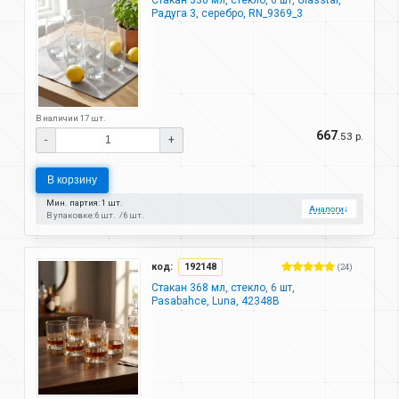
Радуга 3, серебро, RN_9369_3
В наличии 17 шт.
667
.53 р.
-
+
В корзину
Мин. партия: 1 шт.
Аналоги
↓
В упаковке:
6 шт.
6 шт.
код:
192148
(24)
Стакан 368 мл, стекло, 6 шт,
Pasabahce, Luna, 42348B