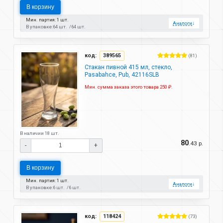
В корзину
Мин. партия: 1 шт.
Аналоги
↓
В упаковке:
64 шт.
64 шт.
код:
389565
(81)
Стакан пивной 415 мл, стекло,
Pasabahce, Pub, 42116SLB
Мин. сумма заказа этого товара 250 ₽.
В наличии 18 шт.
80
.43 р.
-
+
В корзину
Мин. партия: 1 шт.
Аналоги
↓
В упаковке:
6 шт.
6 шт.
код:
118424
(73)