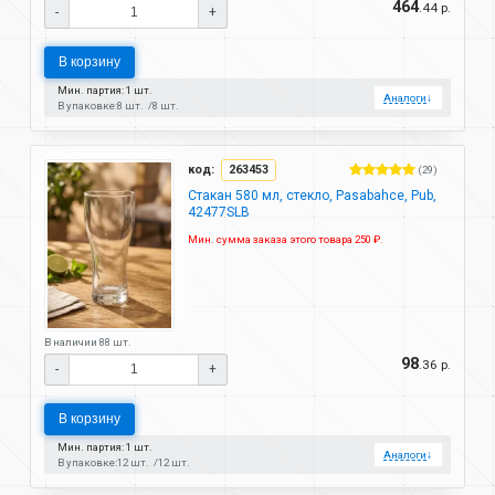
464
.44 р.
-
+
В корзину
Мин. партия: 1 шт.
Аналоги
↓
В упаковке:
8 шт.
8 шт.
код:
263453
(29)
Стакан 580 мл, стекло, Pasabahce, Pub,
42477SLB
Мин. сумма заказа этого товара 250 ₽.
В наличии 88 шт.
98
.36 р.
-
+
В корзину
Мин. партия: 1 шт.
Аналоги
↓
В упаковке:
12 шт.
12 шт.