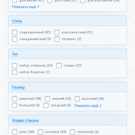
для виски (41)
для сока (31)
для коктейлей (24)
Показать ещё
7
Стиль
современный (87)
классический (31)
скандинавский (5)
прованс (2)
Тип
набор стаканов (67)
стакан (57)
набор бокалов (1)
Размер
широкий (98)
низкий (59)
высокий (56)
большой (6)
средний (4)
Показать ещё
1
Форма стакана
рокс (66)
коллинз (43)
пильзнер (6)