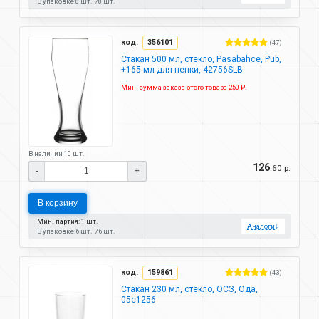
В упаковке:
8 шт.
8 шт.
код:
356101
(47)
Стакан 500 мл, стекло, Pasabahce, Pub,
+165 мл для пенки, 42756SLB
Мин. сумма заказа этого товара 250 ₽.
В наличии 10 шт.
126
.60 р.
-
+
В корзину
Мин. партия: 1 шт.
Аналоги
↓
В упаковке:
6 шт.
6 шт.
код:
159861
(43)
Стакан 230 мл, стекло, ОСЗ, Ода,
05с1256