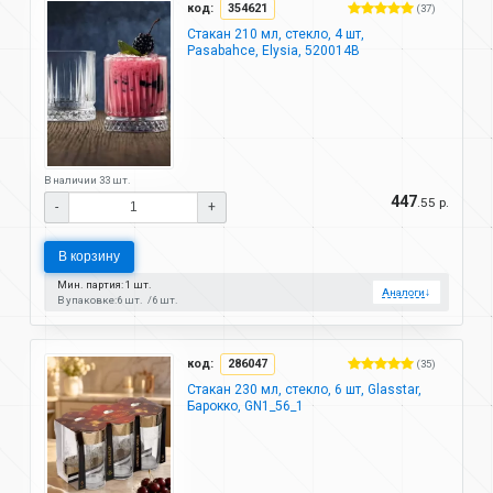
код:
354621
(37)
Стакан 210 мл, стекло, 4 шт,
Pasabahce, Elysia, 520014B
В наличии 33 шт.
447
.55 р.
-
+
В корзину
Мин. партия: 1 шт.
Аналоги
↓
В упаковке:
6 шт.
6 шт.
код:
286047
(35)
Стакан 230 мл, стекло, 6 шт, Glasstar,
Барокко, GN1_56_1