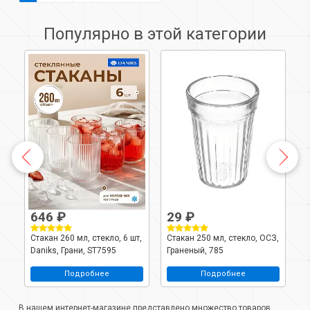
Популярно в этой категории
646 ₽
29 ₽
т,
Стакан 260 мл, стекло, 6 шт,
Стакан 250 мл, стекло, ОСЗ,
С
Daniks, Грани, ST7595
Граненый, 785
D
Подробнее
Подробнее
В нашем интернет-магазине представлено множество товаров