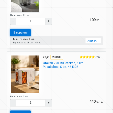
В наличии 88 шт.
109
.31 р.
-
+
В корзину
Мин. партия: 1 шт.
Аналоги
↓
В упаковке:
58 шт.
58 шт.
код:
253685
(28)
Стакан 290 мл, стекло, 6 шт,
Pasabahce, Side, 42439B
В наличии 6 шт.
440
.07 р.
-
+