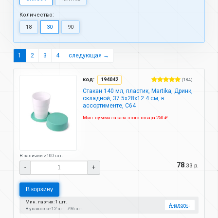
Количество:
18
30
90
1
2
3
4
следующая →
код:
194042
(184)
Стакан 140 мл, пластик, Martika, Дринк,
складной, 37.5х28х12.4 см, в
ассортименте, С64
Мин. сумма заказа этого товара 250 ₽.
В наличии >100 шт.
78
.33 р.
-
+
В корзину
Мин. партия: 1 шт.
Аналоги
↓
В упаковке:
12 шт.
96 шт.