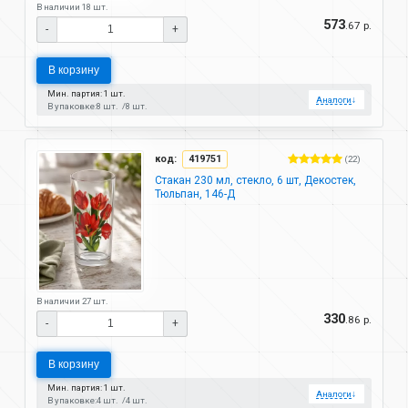
В наличии 18 шт.
573
.67 р.
-
+
В корзину
Мин. партия: 1 шт.
Аналоги
↓
В упаковке:
8 шт.
8 шт.
код:
419751
(22)
Стакан 230 мл, стекло, 6 шт, Декостек,
Тюльпан, 146-Д
В наличии 27 шт.
330
.86 р.
-
+
В корзину
Мин. партия: 1 шт.
Аналоги
↓
В упаковке:
4 шт.
4 шт.