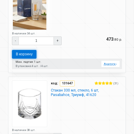
В наличии 34 шт.
473
.80 р.
-
+
В корзину
Мин. партия: 1 шт.
Аналоги
↓
В упаковке:
4 шт.
4 шт.
код:
131647
(31)
Стакан 330 мл, стекло, 6 шт,
Pasabahce, Триумф, 41620
В наличии 38 шт.