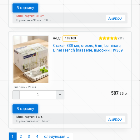
В корзину
Мин. партия: 30 шт.
Аналоги
↓
В упаковке:
30 шт.
30 шт.
код:
199163
(21)
Стакан 330 мл, стекло, 6 шт, Luminarc,
Diner French brasserie, высокий, H9369
В наличии 20 шт.
587
.35 р.
-
+
В корзину
Мин. партия: 1 шт.
Аналоги
↓
В упаковке:
4 шт.
4 шт.
1
2
3
4
следующая →