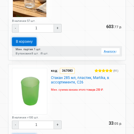
В наличии 57 шт.
603
.77 р.
-
+
В корзину
Мин. партия: 1 шт.
Аналоги
↓
В упаковке:
8 шт.
8 шт.
код:
367083
(91)
Стакан 285 мл, пластик, Martika, в
ассортименте, С26
Мин. сумма заказа этого товара 250 ₽.
В наличии >100 шт.
33
.05 р.
-
+