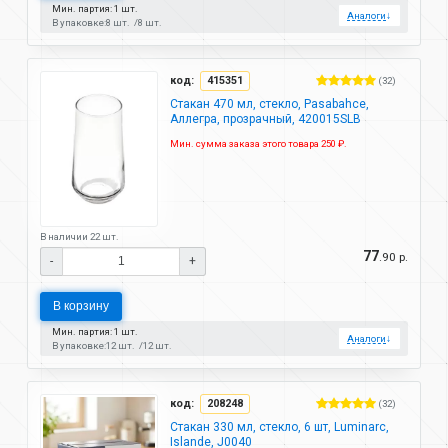
Мин. партия: 1 шт.
Аналоги
↓
В упаковке:
8 шт.
8 шт.
код:
415351
(32)
Стакан 470 мл, стекло, Pasabahce,
Аллегра, прозрачный, 420015SLB
Мин. сумма заказа этого товара 250 ₽.
В наличии 22 шт.
77
.90 р.
-
+
В корзину
Мин. партия: 1 шт.
Аналоги
↓
В упаковке:
12 шт.
12 шт.
код:
208248
(32)
Стакан 330 мл, стекло, 6 шт, Luminarc,
Islande, J0040