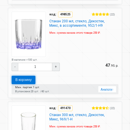
код:
498525
(22)
Стакан 200 мл, стекло, Декостек,
Микс, в ассортименте, 952/1-Н9
Мин. сумма заказа этого товара 250 ₽.
В наличии >100 шт.
47
.95 р.
-
+
В корзину
Мин. партия: 1 шт.
Аналоги
↓
В упаковке:
20 шт.
40 шт.
код:
491470
(22)
Стакан 300 мл, стекло, Декостек,
Микс, 969/1-Н
Мин. сумма заказа этого товара 250 ₽.