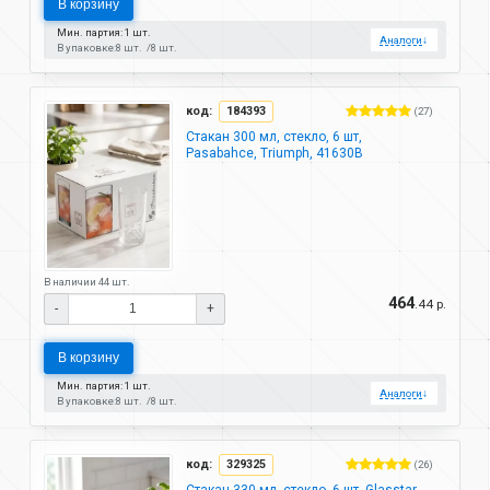
В корзину
Мин. партия: 1 шт.
Аналоги
↓
В упаковке:
8 шт.
8 шт.
код:
184393
(27)
Стакан 300 мл, стекло, 6 шт,
Pasabahce, Triumph, 41630B
В наличии 44 шт.
464
.44 р.
-
+
В корзину
Мин. партия: 1 шт.
Аналоги
↓
В упаковке:
8 шт.
8 шт.
код:
329325
(26)
Стакан 330 мл, стекло, 6 шт, Glasstar,