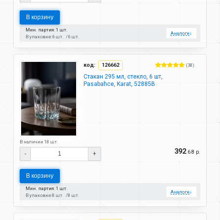
В корзину
Мин. партия: 1 шт.
Аналоги
↓
В упаковке:
6 шт.
6 шт.
код:
126662
(38)
Стакан 295 мл, стекло, 6 шт,
Pasabahce, Karat, 52885B
В наличии 18 шт.
392
.68 р.
-
+
В корзину
Мин. партия: 1 шт.
Аналоги
↓
В упаковке:
8 шт.
8 шт.