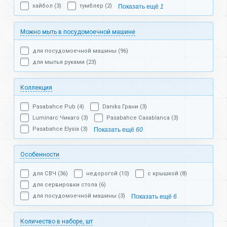
хайбол (3)
тумблер (2)
Показать ещё
1
Можно мыть в посудомоечной машине
для посудомоечной машины (96)
для мытья руками (23)
Коллекция
Pasabahce Pub (4)
Daniks Грани (3)
Luminarc Чикаго (3)
Pasabahce Casablanca (3)
Pasabahce Elysia (3)
Показать ещё
60
Особенности
для СВЧ (36)
недорогой (10)
с крышкой (8)
для сервировки стола (6)
для посудомоечной машины (3)
Показать ещё
6
Количество в наборе, шт