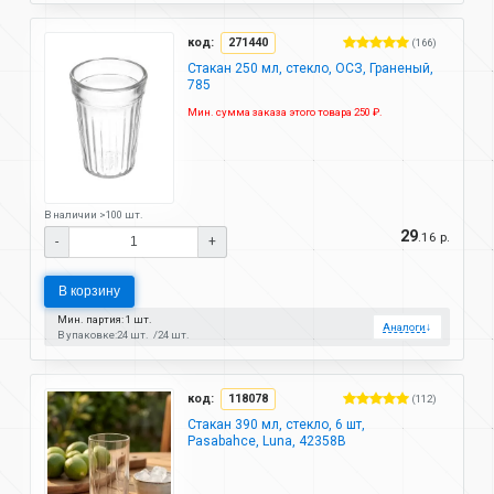
код:
271440
(166)
Стакан 250 мл, стекло, ОСЗ, Граненый,
785
Мин. сумма заказа этого товара 250 ₽.
В наличии >100 шт.
29
.16 р.
-
+
В корзину
Мин. партия: 1 шт.
Аналоги
↓
В упаковке:
24 шт.
24 шт.
код:
118078
(112)
Стакан 390 мл, стекло, 6 шт,
Pasabahce, Luna, 42358B