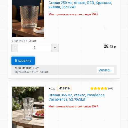
Стакан 250 мл, стекло, ОСЗ, Кристалл,
низкий, 05с1240
Мин. сумма заказа этого товара 250 ₽.
В наличии >100 шт.
28
.43 р.
-
+
В корзину
Мин. партия: 1 шт.
Аналоги
↓
В упаковке:
15 шт.
30 шт.
код:
419816
(69)
Стакан 365 мл, стекло, Pasabahce,
Casablanca, 52706SLBT
Мин. сумма заказа этого товара 250 ₽.