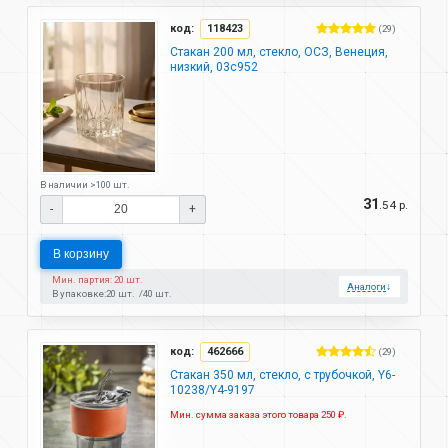
код:
118423
(29)
Стакан 200 мл, стекло, ОСЗ, Венеция,
низкий, 03с952
В наличии >100 шт.
31
.54 р.
-
+
В корзину
Мин. партия: 20 шт.
Аналоги
↓
В упаковке:
20 шт.
40 шт.
код:
462666
(29)
Стакан 350 мл, стекло, с трубочкой, Y6-
10238/Y4-9197
Мин. сумма заказа этого товара 250 ₽.