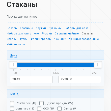
Стаканы
Посуда для напитков
Бокалы
Графины
Кружки
Кувшины
Наборы для сока
Наборы для спиртного
Рюмки
Сервизы чайные
Стаканы
Стопки
Турки
Френч-прессы
Чайники
Чайники заварочные
Чайные пары
Цена
28
1375
2721
Бренд
Pasabahce (40)
Другие бренды (22)
Luminarc (11)
ОСЗ (10)
Daniks (9)