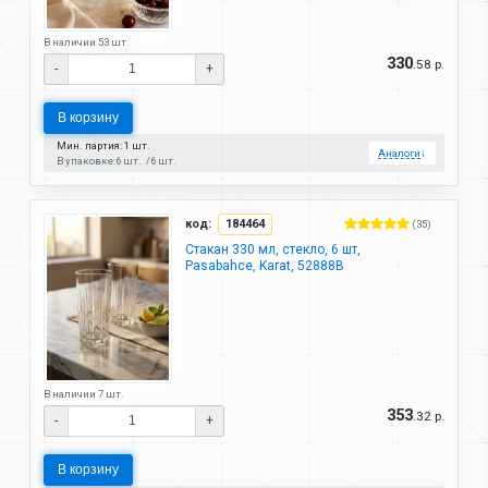
В наличии 53 шт.
330
.58 р.
-
+
В корзину
Мин. партия: 1 шт.
Аналоги
↓
В упаковке:
6 шт.
6 шт.
код:
184464
(35)
Стакан 330 мл, стекло, 6 шт,
Pasabahce, Karat, 52888B
В наличии 7 шт.
353
.32 р.
-
+
В корзину