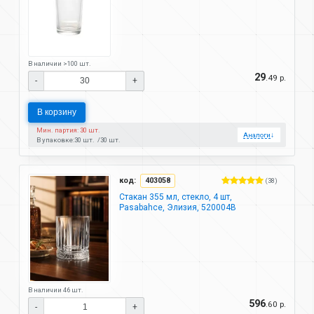
В наличии >100 шт.
29
.49 р.
-
+
В корзину
Мин. партия: 30 шт.
Аналоги
↓
В упаковке:
30 шт.
30 шт.
код:
403058
(38)
Стакан 355 мл, стекло, 4 шт,
Pasabahce, Элизия, 520004B
В наличии 46 шт.
596
.60 р.
-
+