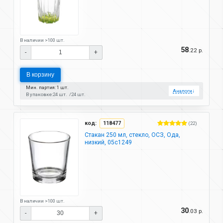
В наличии >100 шт.
58
.22 р.
-
+
В корзину
Мин. партия: 1 шт.
Аналоги
↓
В упаковке:
24 шт.
24 шт.
код:
118477
(22)
Стакан 250 мл, стекло, ОСЗ, Ода,
низкий, 05с1249
В наличии >100 шт.
30
.03 р.
-
+