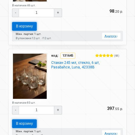
В наличии 46 шт.
98
.20 р.
-
+
В корзину
Мин. партия: 1 шт.
Аналоги
↓
В упаковке:
12 шт.
12 шт.
код:
131645
(68)
Стакан 245 мл, стекло, 6 шт,
Pasabahce, Luna, 42338B
В наличии 83 шт.
397
.55 р.
-
+
В корзину
Мин. партия: 1 шт.
Аналоги
↓