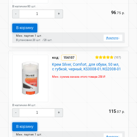
В наличии 80 шт.
96
.75 р.
-
+
В корзину
Мин. партия: 1 шт.
Аналоги
↓
В упаковке:
20 шт.
20 шт.
код:
156107
(107)
Крем Silver, Comfort, для обуви, 50 мл,
с губкой, черный, KS3008-01/KS2008-01
Мин. сумма заказа этого товара 250 ₽.
В наличии 44 шт.
115
.07 р.
-
+
В корзину
Мин. партия: 1 шт.
Аналоги
↓