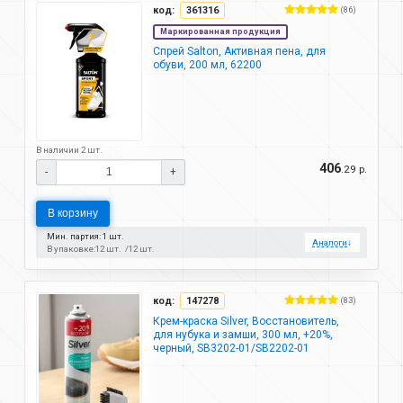
код:
361316
(86)
Маркированная продукция
Спрей Salton, Активная пена, для
обуви, 200 мл, 62200
В наличии 2 шт.
406
.29 р.
-
+
В корзину
Мин. партия: 1 шт.
Аналоги
↓
В упаковке:
12 шт.
12 шт.
код:
147278
(83)
Крем-краска Silver, Восстановитель,
для нубука и замши, 300 мл, +20%,
черный, SB3202-01/SB2202-01