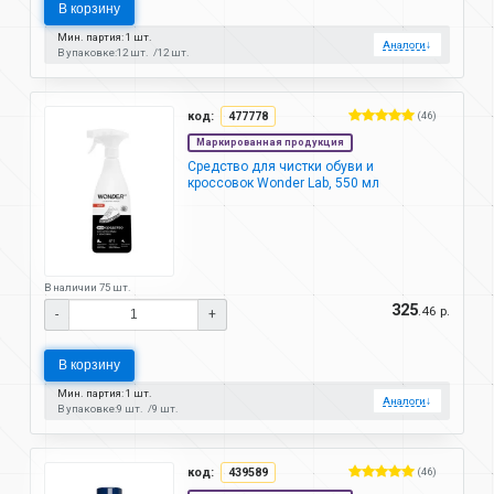
В корзину
Мин. партия: 1 шт.
Аналоги
↓
В упаковке:
12 шт.
12 шт.
код:
477778
(46)
Маркированная продукция
Средство для чистки обуви и
кроссовок Wonder Lab, 550 мл
В наличии 75 шт.
325
.46 р.
-
+
В корзину
Мин. партия: 1 шт.
Аналоги
↓
В упаковке:
9 шт.
9 шт.
код:
439589
(46)