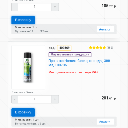
105
.22 р.
-
+
В корзину
Мин. партия: 1 шт.
Аналоги
↓
В упаковке:
12 шт.
12 шт.
код:
409869
(186)
Маркированная продукция
Пропитка Homex, Gecko, от воды, 300
мл, 100736
Мин. сумма заказа этого товара 250 ₽.
В наличии 36 шт.
201
.61 р.
-
+
В корзину
Мин. партия: 1 шт.
Аналоги
↓
В упаковке:
6 шт.
6 шт.