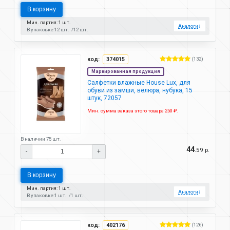
В корзину
Мин. партия: 1 шт.
Аналоги
↓
В упаковке:
12 шт.
12 шт.
код:
374015
(132)
Маркированная продукция
Салфетки влажные House Lux, для
обуви из замши, велюра, нубука, 15
штук, 72057
Мин. сумма заказа этого товара 250 ₽.
В наличии 75 шт.
44
.59 р.
-
+
В корзину
Мин. партия: 1 шт.
Аналоги
↓
В упаковке:
1 шт.
1 шт.
код:
402176
(126)