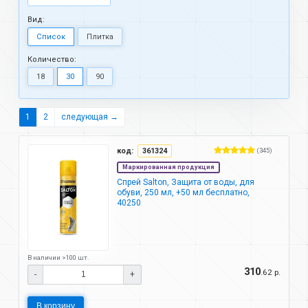
Вид:
Список
Плитка
Количество:
18
30
90
1
2
следующая →
код:
361324
(345)
Маркированная продукция
Спрей Salton, Защита от воды, для
обуви, 250 мл, +50 мл бесплатно,
40250
В наличии >100 шт.
310
.62 р.
-
+
В корзину