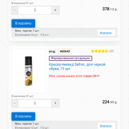
В наличии 91 шт.
378
.13 р.
-
+
В корзину
Мин. партия: 1 шт.
Аналоги
↓
В упаковке:
16 шт.
16 шт.
код:
460643
(37)
Маркированная продукция
Краска-ликвид Salton, для черной
обуви, 75 мл
Мин. сумма заказа этого товара 250 ₽.
В наличии 31 шт.
224
.99 р.
-
+
В корзину
Мин. партия: 1 шт.
Аналоги
↓
В упаковке:
12 шт.
12 шт.