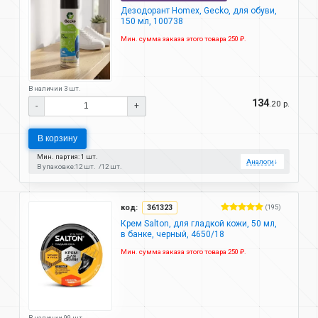
Дезодорант Homex, Gecko, для обуви,
150 мл, 100738
Мин. сумма заказа этого товара 250 ₽.
В наличии 3 шт.
134
.20 р.
-
+
В корзину
Мин. партия: 1 шт.
Аналоги
↓
В упаковке:
12 шт.
12 шт.
код:
361323
(195)
Крем Salton, для гладкой кожи, 50 мл,
в банке, черный, 4650/18
Мин. сумма заказа этого товара 250 ₽.
В наличии 99 шт.