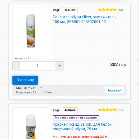
код:
166788
(63)
Пена для обуви Silver, растяжитель,
150 мл, SG3001-00/SG2001-00
В наличии 15 шт.
302
.16 р.
-
+
В корзину
Мин. партия: 1 шт.
Аналоги
↓
В упаковке:
12 шт.
12 шт.
код:
460644
(58)
Маркированная продукция
Краска-ликвид Salton, для белой
спортивной обуви, 75 мл
Мин. сумма заказа этого товара 250 ₽.