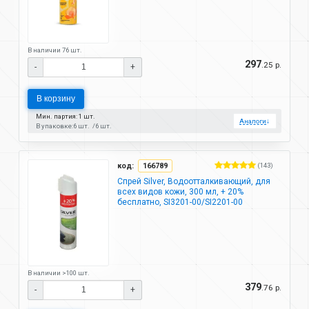
В наличии 76 шт.
297
.25 р.
-
+
В корзину
Мин. партия: 1 шт.
Аналоги
↓
В упаковке:
6 шт.
6 шт.
код:
166789
(143)
Спрей Silver, Водоотталкивающий, для
всех видов кожи, 300 мл, + 20%
бесплатно, SI3201-00/SI2201-00
В наличии >100 шт.
379
.76 р.
-
+