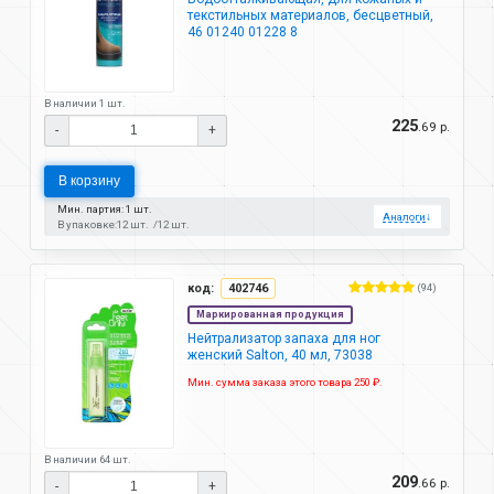
текстильных материалов, бесцветный,
46 01240 01228 8
В наличии 1 шт.
225
.69 р.
-
+
В корзину
Мин. партия: 1 шт.
Аналоги
↓
В упаковке:
12 шт.
12 шт.
код:
402746
(94)
Маркированная продукция
Нейтрализатор запаха для ног
женский Salton, 40 мл, 73038
Мин. сумма заказа этого товара 250 ₽.
В наличии 64 шт.
209
.66 р.
-
+