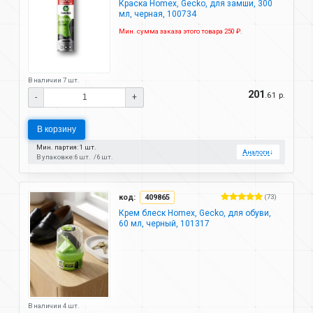
Краска Homex, Gecko, для замши, 300
мл, черная, 100734
Мин. сумма заказа этого товара 250 ₽.
В наличии 7 шт.
201
.61 р.
-
+
В корзину
Мин. партия: 1 шт.
Аналоги
↓
В упаковке:
6 шт.
6 шт.
код:
409865
(73)
Крем блеск Homex, Gecko, для обуви,
60 мл, черный, 101317
В наличии 4 шт.