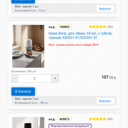
Мин. партия: 1 шт.
Аналоги
↓
В упаковке:
6 шт.
6 шт.
код:
106892
(250)
Крем Silver, для обуви, 50 мл, с губкой,
черный, KS3001-01/KS2001-01
Мин. сумма заказа этого товара 250 ₽.
В наличии >100 шт.
107
.00 р.
-
+
В корзину
Мин. партия: 1 шт.
Аналоги
↓
В упаковке:
12 шт.
48 шт.
код:
409873
(209)
Маркированная продукция