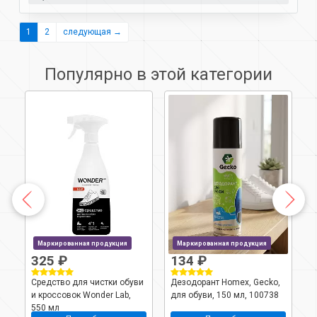
1
2
следующая →
Популярно в этой категории
Маркированная продукция
Маркированная продукция
325 ₽
134 ₽
Средство для чистки обуви
Дезодорант Homex, Gecko,
Н
-
и кроссовок Wonder Lab,
для обуви, 150 мл, 100738
W
550 мл
д