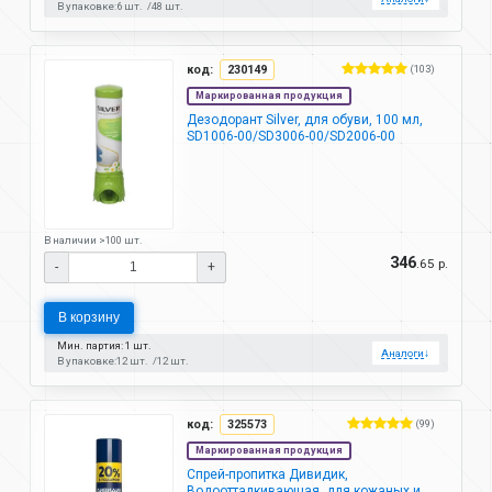
В упаковке:
6 шт.
48 шт.
код:
230149
(103)
Маркированная продукция
Дезодорант Silver, для обуви, 100 мл,
SD1006-00/SD3006-00/SD2006-00
В наличии >100 шт.
346
.65 р.
-
+
В корзину
Мин. партия: 1 шт.
Аналоги
↓
В упаковке:
12 шт.
12 шт.
код:
325573
(99)
Маркированная продукция
Спрей-пропитка Дивидик,
Водоотталкивающая, для кожаных и