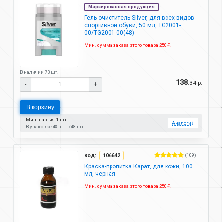
Маркированная продукция
Гель-очиститель Silver, для всех видов
спортивной обуви, 50 мл, TG2001-
00/TG2001-00(48)
Мин. сумма заказа этого товара 250 ₽.
В наличии 73 шт.
138
.34 р.
-
+
В корзину
Мин. партия: 1 шт.
Аналоги
↓
В упаковке:
48 шт.
48 шт.
код:
106642
(109)
Краска-пропитка Карат, для кожи, 100
мл, черная
Мин. сумма заказа этого товара 250 ₽.