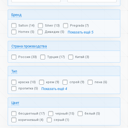
Бренд
Salton (14)
Silver (13)
Pregrada (7)
Homex (5)
Дивидик (5)
Показать ещё
5
Страна производства
Россия (33)
Турция (17)
Китай (3)
Тип
краска (10)
крем (9)
спрей (9)
пена (6)
пропитка (5)
Показать ещё
4
Цвет
бесцветный (17)
черный (15)
белый (5)
коричневый (4)
серый (1)