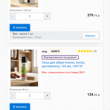
В наличии >100 шт.
379
.76 р.
-
+
В корзину
Мин. партия: 1 шт.
Аналоги
↓
В упаковке:
12 шт.
12 шт.
код:
409875
(78)
Маркированная продукция
Пена для обуви Homex, Gecko,
растяжитель, 150 мл, 100737
Мин. сумма заказа этого товара 250 ₽.
В наличии 34 шт.
134
.20 р.
-
+
В корзину