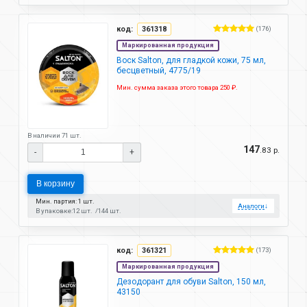
код:
361318
(176)
Маркированная продукция
Воск Salton, для гладкой кожи, 75 мл,
бесцветный, 4775/19
Мин. сумма заказа этого товара 250 ₽.
В наличии 71 шт.
147
.83 р.
-
+
В корзину
Мин. партия: 1 шт.
Аналоги
↓
В упаковке:
12 шт.
144 шт.
код:
361321
(173)
Маркированная продукция
Дезодорант для обуви Salton, 150 мл,
43150