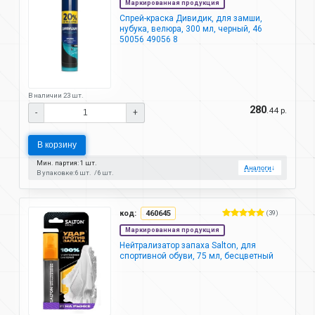
Маркированная продукция
Спрей-краска Дивидик, для замши,
нубука, велюра, 300 мл, черный, 46
50056 49056 8
В наличии 23 шт.
280
.44 р.
-
+
В корзину
Мин. партия: 1 шт.
Аналоги
↓
В упаковке:
6 шт.
6 шт.
код:
460645
(39)
Маркированная продукция
Нейтрализатор запаха Salton, для
спортивной обуви, 75 мл, бесцветный