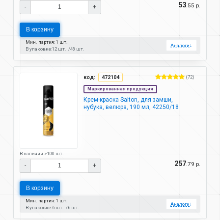
53
.55 р.
-
+
В корзину
Мин. партия: 1 шт.
Аналоги
↓
В упаковке:
12 шт.
48 шт.
код:
472104
(72)
Маркированная продукция
Крем-краска Salton, для замши,
нубука, велюра, 190 мл, 42250/18
В наличии >100 шт.
257
.79 р.
-
+
В корзину
Мин. партия: 1 шт.
Аналоги
↓
В упаковке:
6 шт.
6 шт.