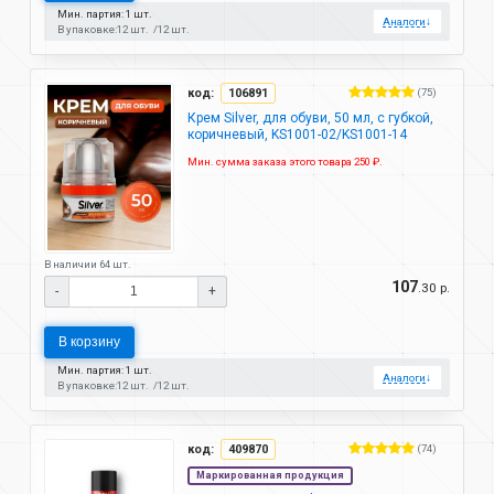
Мин. партия: 1 шт.
Аналоги
↓
В упаковке:
12 шт.
12 шт.
код:
106891
(75)
Крем Silver, для обуви, 50 мл, с губкой,
коричневый, KS1001-02/KS1001-14
Мин. сумма заказа этого товара 250 ₽.
В наличии 64 шт.
107
.30 р.
-
+
В корзину
Мин. партия: 1 шт.
Аналоги
↓
В упаковке:
12 шт.
12 шт.
код:
409870
(74)
Маркированная продукция