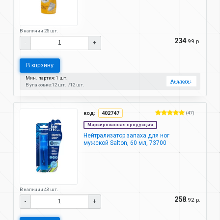
В наличии 25 шт.
234
.99 р.
-
+
В корзину
Мин. партия: 1 шт.
Аналоги
↓
В упаковке:
12 шт.
12 шт.
код:
402747
(47)
Маркированная продукция
Нейтрализатор запаха для ног
мужской Salton, 60 мл, 73700
В наличии 48 шт.
258
.92 р.
-
+