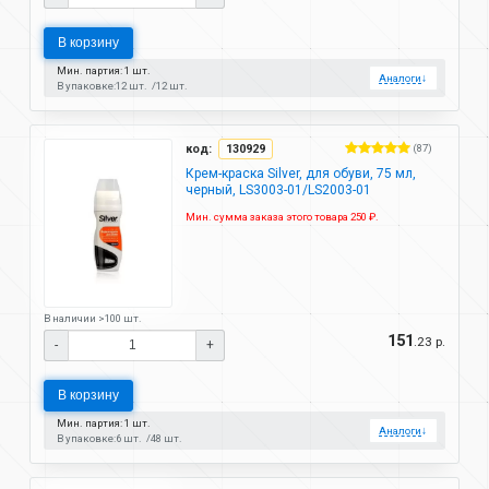
В корзину
Мин. партия: 1 шт.
Аналоги
↓
В упаковке:
12 шт.
12 шт.
код:
130929
(87)
Крем-краска Silver, для обуви, 75 мл,
черный, LS3003-01/LS2003-01
Мин. сумма заказа этого товара 250 ₽.
В наличии >100 шт.
151
.23 р.
-
+
В корзину
Мин. партия: 1 шт.
Аналоги
↓
В упаковке:
6 шт.
48 шт.