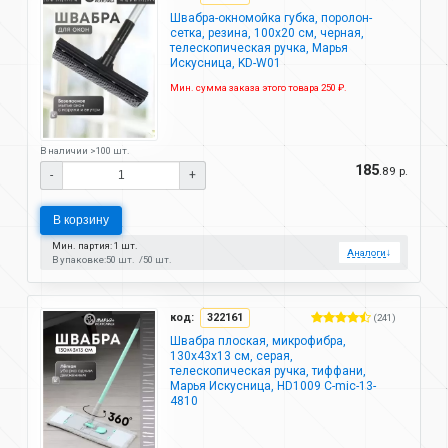
Швабра-окномойка губка, поролон-
сетка, резина, 100х20 см, черная,
телескопическая ручка, Марья
Искусница, KD-W01
Мин. сумма заказа этого товара 250 ₽.
В наличии >100 шт.
185
.89 р.
-
+
В корзину
Мин. партия: 1 шт.
Аналоги
↓
В упаковке:
50 шт.
50 шт.
код:
322161
(241)
Швабра плоская, микрофибра,
130х43х13 см, серая,
телескопическая ручка, тиффани,
Марья Искусница, HD1009 C-mic-13-
4810