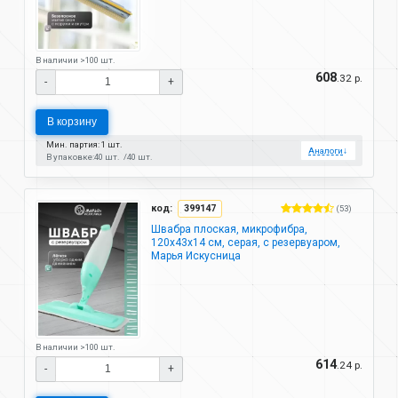
В наличии >100 шт.
608
.32 р.
-
+
В корзину
Мин. партия: 1 шт.
Аналоги
↓
В упаковке:
40 шт.
40 шт.
код:
399147
(53)
Швабра плоская, микрофибра,
120х43х14 см, серая, с резервуаром,
Марья Искусница
В наличии >100 шт.
614
.24 р.
-
+