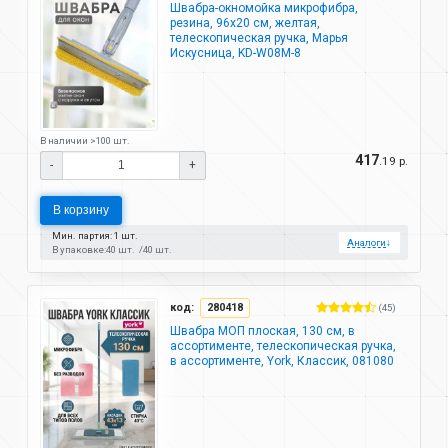
Швабра-окномойка микрофибра,
резина, 96х20 см, желтая,
телескопическая ручка, Марья
Искусница, KD-W08M-8
В наличии >100 шт.
417
.19 р.
-
+
В корзину
Мин. партия: 1 шт.
Аналоги
↓
В упаковке:
40 шт.
40 шт.
код:
280418
(45)
Швабра МОП плоская, 130 см, в
ассортименте, телескопическая ручка,
в ассортименте, York, Классик, 081080