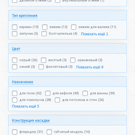
двойной отжим (2)
вертикальный отжим (1)
Тип крепления
карман (19)
зажим (12)
зажим для валика (11)
липучка (5)
болт-шпилька (4)
Показать ещё
1
Цвет
серый (26)
желтый (3)
оранжевый (3)
синий (3)
фиолетовый (3)
Показать ещё
9
Назначение
для пола (42)
для кафеля (40)
для ванны (34)
для плинтусов (28)
для потолков и стен (26)
Показать ещё
5
Конструкция насадки
флаундер (31)
губчатый модуль (16)