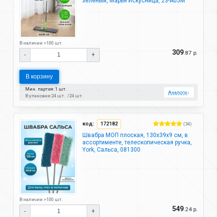
зеленый, Марья Искусница, 23-A05M
В наличии >100 шт.
309
.87 р.
-
+
В корзину
Мин. партия: 1 шт.
Аналоги
↓
В упаковке:
24 шт.
24 шт.
код:
172182
(34)
Швабра МОП плоская, 130х39х9 см, в
ассортименте, телескопическая ручка,
York, Сальса, 081300
В наличии >100 шт.
549
.24 р.
-
+