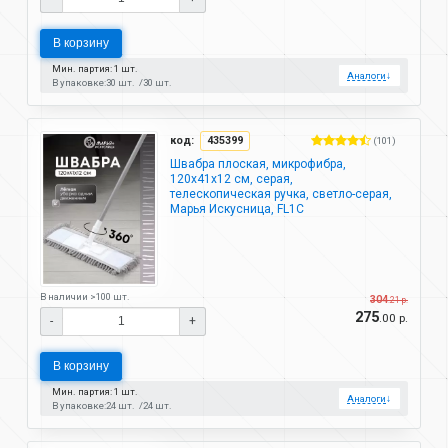
В корзину
Мин. партия: 1 шт.
Аналоги
↓
В упаковке:
30 шт.
30 шт.
код:
435399
(101)
Швабра плоская, микрофибра,
120х41х12 см, серая,
телескопическая ручка, светло-серая,
Марья Искусница, FL1C
В наличии >100 шт.
304
.21 р.
275
.00 р.
-
+
В корзину
Мин. партия: 1 шт.
Аналоги
↓
В упаковке:
24 шт.
24 шт.