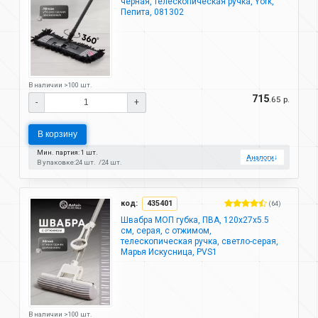
черная, телескопическая ручка, York,
Пепита, 081302
В наличии >100 шт.
715
.65 р.
-
+
В корзину
Мин. партия: 1 шт.
Аналоги
↓
В упаковке:
24 шт.
24 шт.
код:
435401
(64)
Швабра МОП губка, ПВА, 120х27х5.5
см, серая, с отжимом,
телескопическая ручка, светло-серая,
Марья Искусница, PVS1
В наличии >100 шт.