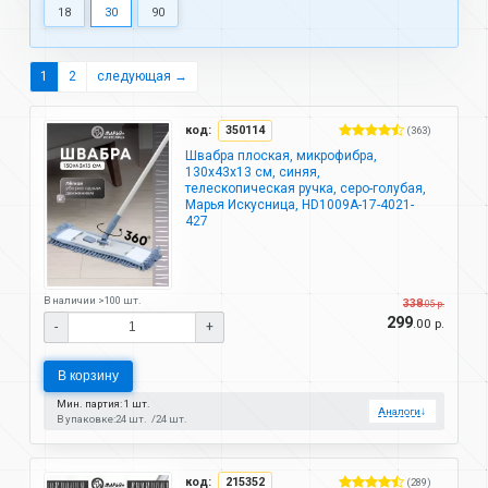
18
30
90
1
2
следующая →
код:
350114
(363)
Швабра плоская, микрофибра,
130х43х13 см, синяя,
телескопическая ручка, серо-голубая,
Марья Искусница, HD1009A-17-4021-
427
В наличии >100 шт.
338
.05 р.
299
.00 р.
-
+
В корзину
Мин. партия: 1 шт.
Аналоги
↓
В упаковке:
24 шт.
24 шт.
код:
215352
(289)