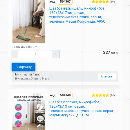
код:
504307
(19)
Швабра вермишель, микрофибра,
130х42х17 см, серая,
телескопическая ручка, серый,
зеленый, Марья Искусница, A05С
В наличии >100 шт.
327
.80 р.
-
+
В корзину
Мин. партия: 1 шт.
Аналоги
↓
В упаковке:
24 шт.
24 шт.
код:
504940
(14)
Швабра плоская, микрофибра,
120х43х13 см, серая,
телескопическая ручка, светло-серая,
Марья Искусница, FL1M