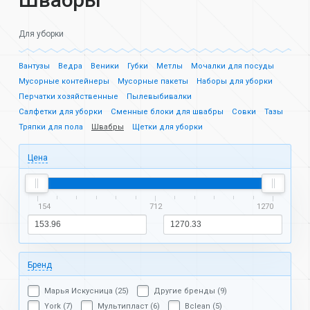
Для уборки
Вантузы
Ведра
Веники
Губки
Метлы
Мочалки для посуды
Мусорные контейнеры
Мусорные пакеты
Наборы для уборки
Перчатки хозяйственные
Пылевыбивалки
Салфетки для уборки
Сменные блоки для швабры
Совки
Тазы
Тряпки для пола
Швабры
Щетки для уборки
Цена
154
712
1270
Бренд
Марья Искусница (25)
Другие бренды (9)
York (7)
Мультипласт (6)
Bclean (5)