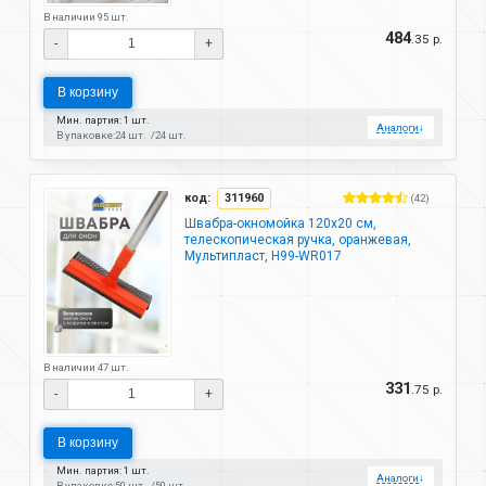
В наличии 95 шт.
484
.35 р.
-
+
В корзину
Мин. партия: 1 шт.
Аналоги
↓
В упаковке:
24 шт.
24 шт.
код:
311960
(42)
Швабра-окномойка 120х20 см,
телескопическая ручка, оранжевая,
Мультипласт, Н99-WR017
В наличии 47 шт.
331
.75 р.
-
+
В корзину
Мин. партия: 1 шт.
Аналоги
↓
В упаковке:
50 шт.
50 шт.