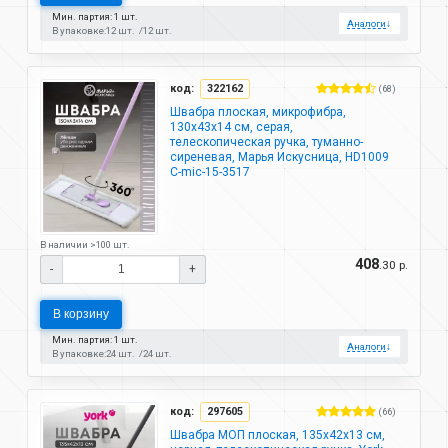
Мин. партия: 1 шт.
Аналоги
↓
В упаковке:
12 шт.
12 шт.
код:
322162
(68)
Швабра плоская, микрофибра,
130х43х14 см, серая,
телескопическая ручка, туманно-
сиреневая, Марья Искусница, HD1009
C-mic-15-3517
В наличии >100 шт.
408
.30 р.
-
+
В корзину
Мин. партия: 1 шт.
Аналоги
↓
В упаковке:
24 шт.
24 шт.
код:
297605
(66)
Швабра МОП плоская, 135х42х13 см,