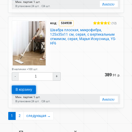
Мин. партия: 1 шт.
Аналоги
↓
В упаковке:
24 шт.
24 шт.
код:
504938
(12)
Швабра плоская, микрофибра,
125х35х11 см, серая, с вертикальным
отжимом, серая, Марья Искусница, YS-
HF6
В наличии >100 шт.
389
.91 р.
-
+
В корзину
Мин. партия: 1 шт.
Аналоги
↓
В упаковке:
24 шт.
24 шт.
1
2
следующая →