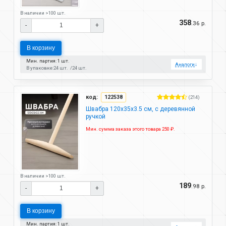
В наличии >100 шт.
358
.36 р.
-
+
В корзину
Мин. партия: 1 шт.
Аналоги
↓
В упаковке:
24 шт.
24 шт.
код:
122538
(214)
Швабра 120х35х3.5 см, с деревянной
ручкой
Мин. сумма заказа этого товара 250 ₽.
В наличии >100 шт.
189
.98 р.
-
+
В корзину
Мин. партия: 1 шт.