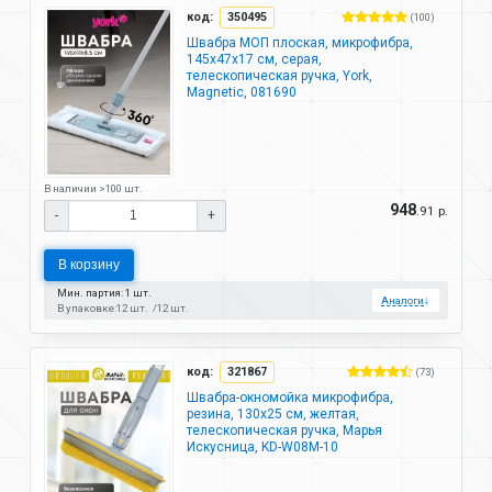
код:
350495
(100)
Швабра МОП плоская, микрофибра,
145х47х17 см, серая,
телескопическая ручка, York,
Magnetic, 081690
В наличии >100 шт.
948
.91 р.
-
+
В корзину
Мин. партия: 1 шт.
Аналоги
↓
В упаковке:
12 шт.
12 шт.
код:
321867
(73)
Швабра-окномойка микрофибра,
резина, 130х25 см, желтая,
телескопическая ручка, Марья
Искусница, KD-W08M-10