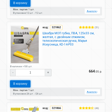
В корзину
Мин. партия: 1 шт.
Аналоги
↓
В упаковке:
12 шт.
12 шт.
код:
321862
(51)
Швабра МОП губка, ПВА, 125х33 см,
желтая, с двойным отжимом,
телескопическая ручка, Марья
Искусница, KD-14-P03
В наличии >100 шт.
664
.05 р.
-
+
В корзину
Мин. партия: 1 шт.
Аналоги
↓
В упаковке:
24 шт.
24 шт.
код:
321866
(46)