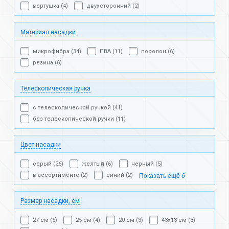
вертушка (4)
двухсторонний (2)
Материал насадки
микрофибра (34)
ПВА (11)
поролон (6)
резина (6)
Телескопическая ручка
с телескопической ручкой (41)
без телескопической ручки (11)
Цвет насадки
серый (26)
желтый (6)
черный (5)
в ассортименте (2)
синий (2)
Показать ещё
6
Размер насадки, см
27 см (5)
25 см (4)
20 см (3)
43х13 см (3)