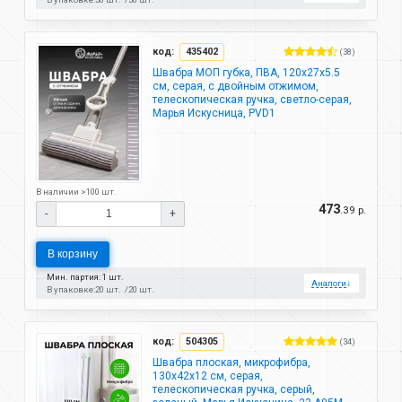
код:
435402
(38)
Швабра МОП губка, ПВА, 120х27х5.5
см, серая, с двойным отжимом,
телескопическая ручка, светло-серая,
Марья Искусница, PVD1
В наличии >100 шт.
473
.39 р.
-
+
В корзину
Мин. партия: 1 шт.
Аналоги
↓
В упаковке:
20 шт.
20 шт.
код:
504305
(34)
Швабра плоская, микрофибра,
130х42х12 см, серая,
телескопическая ручка, серый,