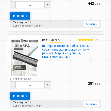
442
.99 р.
-
+
В корзину
Мин. партия: 1 шт.
Аналоги
↓
В упаковке:
20 шт.
20 шт.
код:
387175
(58)
Швабра-окномойка губка, 120 см,
серая, телескопическая ручка, +
резинка, Марья Искусница,
HD3017met-332-427
В наличии >100 шт.
281
.32 р.
-
+
В корзину
Мин. партия: 1 шт.
Аналоги
↓
В упаковке:
50 шт.
50 шт.