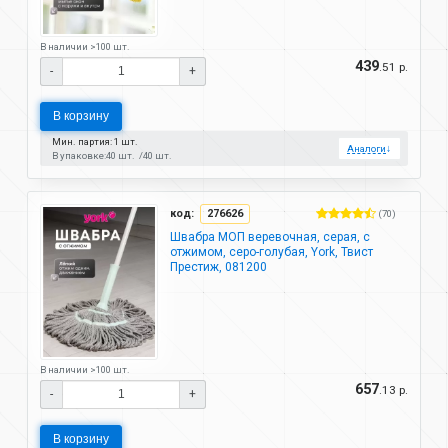
В наличии >100 шт.
439
.51 р.
-
+
В корзину
Мин. партия: 1 шт.
Аналоги
↓
В упаковке:
40 шт.
40 шт.
код:
276626
(70)
Швабра МОП веревочная, серая, с
отжимом, серо-голубая, York, Твист
Престиж, 081200
В наличии >100 шт.
657
.13 р.
-
+
В корзину