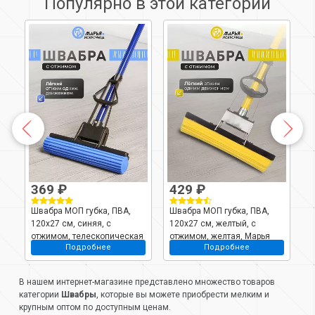
Популярно в этой категории
369 ₽
429 ₽
Швабра МОП губка, ПВА,
Швабра МОП губка, ПВА,
Ш
120х27 см, синяя, с
120х27 см, желтый, с
м
отжимом, телескопическая
отжимом, желтая, Марья
с
Подробнее
Подробнее
ручка, синяя, Марья
Искусница, KD-8019YELLOW
р
Искусница, KD-8050A
И
В нашем интернет-магазине представлено множество товаров
категории
Швабры
, которые вы можете приобрести мелким и
крупным оптом по доступным ценам.