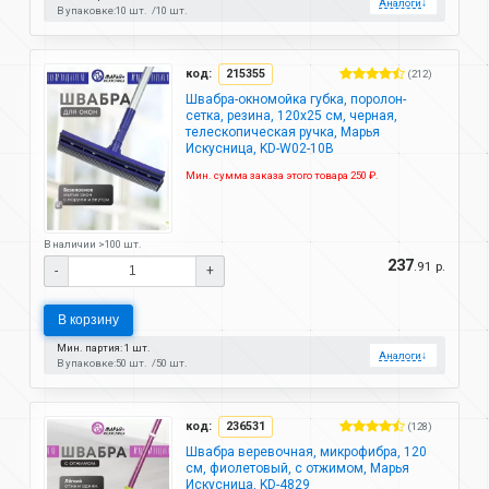
Аналоги
↓
В упаковке:
10 шт.
10 шт.
код:
215355
(212)
Швабра-окномойка губка, поролон-
сетка, резина, 120х25 см, черная,
телескопическая ручка, Марья
Искусница, KD-W02-10B
Мин. сумма заказа этого товара 250 ₽.
В наличии >100 шт.
237
.91 р.
-
+
В корзину
Мин. партия: 1 шт.
Аналоги
↓
В упаковке:
50 шт.
50 шт.
код:
236531
(128)
Швабра веревочная, микрофибра, 120
см, фиолетовый, с отжимом, Марья
Искусница, KD-4829