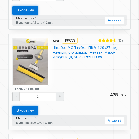
В корзину
Мин. партия: 1 шт.
Аналоги
↓
В упаковке:
12 шт.
12 шт.
код:
499778
(20)
Швабра МОП губка, ПВА, 120х27 см,
желтый, с отжимом, желтая, Марья
Искусница, KD-8019YELLOW
В наличии >100 шт.
428
.50 р.
-
+
В корзину
Мин. партия: 1 шт.
Аналоги
↓
В упаковке:
30 шт.
30 шт.