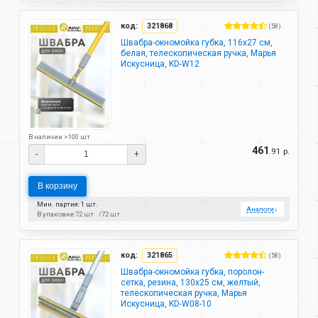
код:
321868
(58)
Швабра-окномойка губка, 116х27 см,
белая, телескопическая ручка, Марья
Искусница, KD-W12
В наличии >100 шт.
461
.91 р.
-
+
В корзину
Мин. партия: 1 шт.
Аналоги
↓
В упаковке:
72 шт.
72 шт.
код:
321865
(58)
Швабра-окномойка губка, поролон-
сетка, резина, 130х25 см, желтый,
телескопическая ручка, Марья
Искусница, KD-W08-10