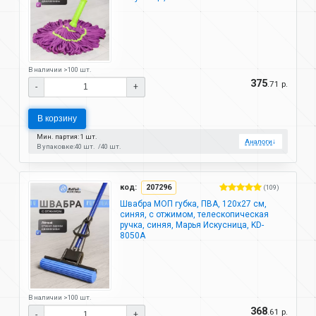
В наличии >100 шт.
375
.71 р.
-
+
В корзину
Мин. партия: 1 шт.
Аналоги
↓
В упаковке:
40 шт.
40 шт.
код:
207296
(109)
Швабра МОП губка, ПВА, 120х27 см,
синяя, с отжимом, телескопическая
ручка, синяя, Марья Искусница, KD-
8050A
В наличии >100 шт.
368
.61 р.
-
+