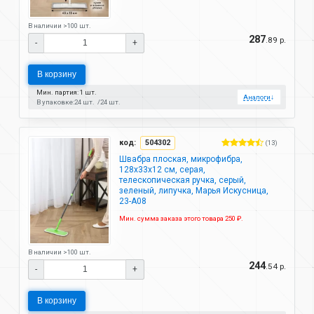
В наличии >100 шт.
287
.89 р.
-
+
В корзину
Мин. партия: 1 шт.
Аналоги
↓
В упаковке:
24 шт.
24 шт.
код:
504302
(13)
Швабра плоская, микрофибра,
128х33х12 см, серая,
телескопическая ручка, серый,
зеленый, липучка, Марья Искусница,
23-A08
Мин. сумма заказа этого товара 250 ₽.
В наличии >100 шт.
244
.54 р.
-
+
В корзину