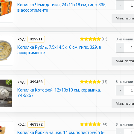
Копилка Чемоданчик, 24х11х18 см, гипс, 335,
-
в ассортименте
Мин. партия
код:
329911
(16)
В наличии 
Копилка Рубль, 7.5х14.5х16 см, гипс, 329, в
-
ассортименте
Мин. партия
код:
399483
(15)
В наличии 
Копилка Котофей, 12х10х10 см, керамика,
-
Y4-5257
Мин. партия
код:
463372
(14)
В наличии 
Копилка Йорк в чашке, 14 см, полистоун, Y6-
-