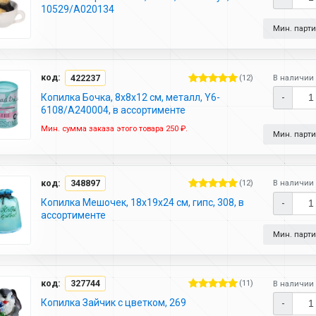
10529/A020134
Мин. партия
код:
422237
(12)
В наличии 
Копилка Бочка, 8х8х12 см, металл, Y6-
-
6108/A240004, в ассортименте
Мин. сумма заказа этого товара 250 ₽.
Мин. партия
код:
348897
(12)
В наличии 
Копилка Мешочек, 18х19х24 см, гипс, 308, в
-
ассортименте
Мин. партия
код:
327744
(11)
В наличии 
Копилка Зайчик с цветком, 269
-