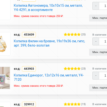
Копилка Автономера, 10х10х15 см, металл,
-
Y4-4291, в ассортименте
Мин. сумма заказа этого товара 250 ₽.
Мин. партия
код:
453409
(25)
В наличии 
Копилка Филин на бревне, 19х19х36 см, гипс,
-
арт. 399, бело-золотая
Мин. партия
код:
443903
(23)
В наличии 
Копилка Единорог, 12х12х16 см, металл, Y4-
-
7120
Мин. сумма заказа этого товара 250 ₽.
Мин. партия
код:
329912
(19)
В наличии 