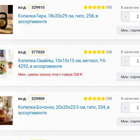
код:
329910
(95)
В наличии 
Копилка Гиря, 18х20х29 см, гипс, 258, в
-
ассортименте
Мин. партия
код:
377020
(68)
В наличии 
Копилка Смайлы, 10х10х15 см, металл, Y4-
-
4292, в ассортименте
Мин. сумма заказа этого товара 250 ₽.
Мин. партия
код:
329909
(58)
В наличии 
Копилка Бочонок, 20х20х23.5 см, гипс, 334, в
-
ассортименте
Мин. партия