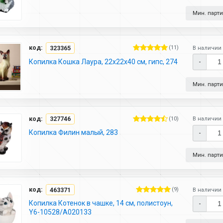
Мин. партия
код:
323365
(11)
В наличии 
Копилка Кошка Лаура, 22х22х40 см, гипс, 274
-
Мин. партия
код:
327746
(10)
В наличии 
Копилка Филин малый, 283
-
Мин. партия
код:
463371
(9)
В наличии 
Копилка Котенок в чашке, 14 см, полистоун,
-
Y6-10528/A020133