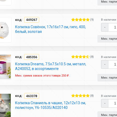
Мин. партия
код:
449267
(9)
В наличии 
Копилка Совёнок, 17х16х17 см, гипс, 400,
-
белый, золотая
Мин. партия
код:
485356
(8)
В наличии 
Копилка Dreams, 7.5х7.5х10.5 см, металл,
-
A240052, в ассортименте
Мин. сумма заказа этого товара 250 ₽.
Мин. партия
код:
463378
(8)
В наличии 
Копилка Спаниель в чашке, 12х12х13 см,
-
полистоун, Y6-10535/A020140
Мин. партия