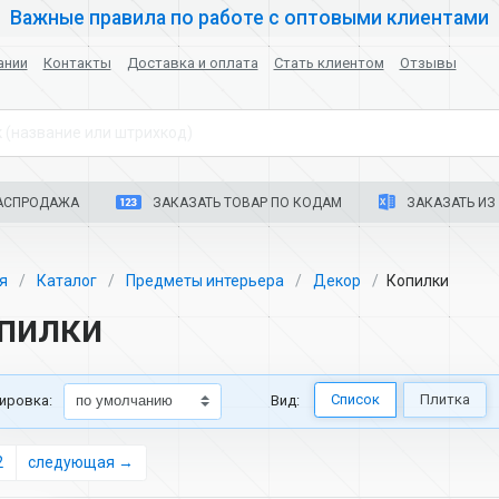
Важные правила по работе с оптовыми клиентами
ании
Контакты
Доставка и оплата
Стать клиентом
Отзывы
 (название или штрихкод)
АСПРОДАЖА
ЗАКАЗАТЬ ТОВАР ПО КОДАМ
ЗАКАЗАТЬ ИЗ 
ая
Каталог
Предметы интерьера
Декор
Копилки
пилки
Список
Плитка
ировка:
Вид:
2
следующая →