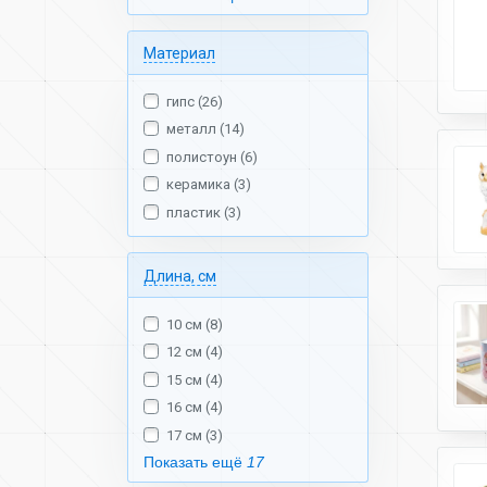
Материал
гипс (26)
металл (14)
полистоун (6)
керамика (3)
пластик (3)
Длина, см
10 см (8)
12 см (4)
15 см (4)
16 см (4)
17 см (3)
Показать ещё
17