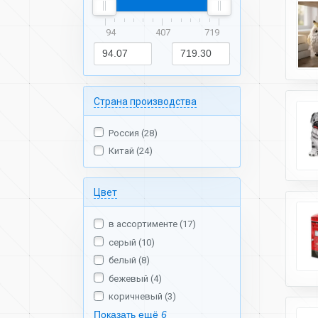
94
407
719
Страна производства
Россия (28)
Китай (24)
Цвет
в ассортименте (17)
серый (10)
белый (8)
бежевый (4)
коричневый (3)
Показать ещё
6