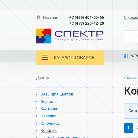
Главная
+7 (499) 404-05-66
О комп
+7 (473) 220-42-20
Поиск
% Р
КАТАЛОГ ТОВАРОВ
Декор
Главн
Ко
Вазы для цветов
Зеркала
Картины
Cорт
Клеенки
Ключницы
1
Копилки
Наклейки интерьерные