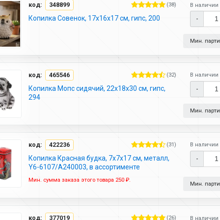
код:
348899
(38)
В наличии 
Копилка Совенок, 17х16х17 см, гипс, 200
-
Мин. партия
код:
465546
(32)
В наличии 
Копилка Мопс сидячий, 22х18х30 см, гипс,
-
294
Мин. партия
код:
422236
(31)
В наличии 
Копилка Красная будка, 7х7х17 см, металл,
-
Y6-6107/A240003, в ассортименте
Мин. сумма заказа этого товара 250 ₽.
Мин. партия
код:
377019
(26)
В наличии 