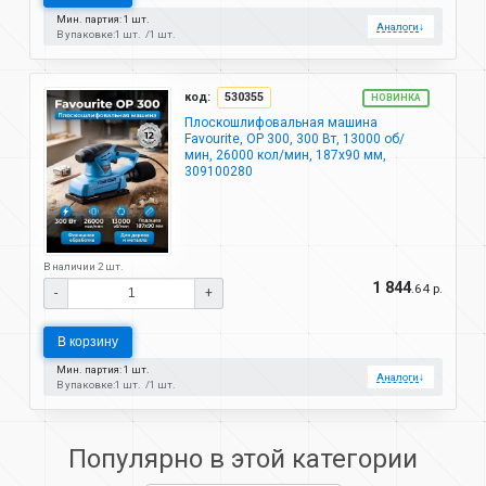
Мин. партия: 1 шт.
Аналоги
↓
В упаковке:
1 шт.
1 шт.
код:
530355
НОВИНКА
Плоскошлифовальная машина
Favourite, ОР 300, 300 Вт, 13000 об/
мин, 26000 кол/мин, 187х90 мм,
309100280
В наличии 2 шт.
1 844
.64 р.
-
+
В корзину
Мин. партия: 1 шт.
Аналоги
↓
В упаковке:
1 шт.
1 шт.
Популярно в этой категории