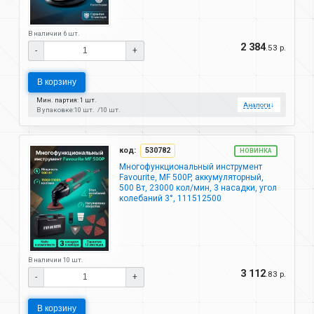
В наличии 6 шт.
2 384
.53 р.
-
+
В корзину
Мин. партия: 1 шт.
Аналоги
↓
В упаковке:
10 шт.
10 шт.
код:
530782
НОВИНКА
Многофункциональный инструмент
Favourite, MF 500P, аккумуляторный,
500 Вт, 23000 кол/мин, 3 насадки, угол
колебаний 3°, 111512500
В наличии 10 шт.
3 112
.83 р.
-
+
В корзину