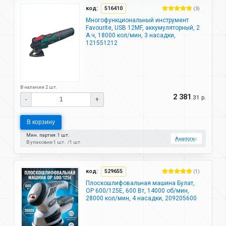
код:
516410
(3)
Многофункциональный инструмент
Favourite, USB 12MF, аккумуляторный, 2
А.ч, 18000 кол/мин, 3 насадки,
121551212
В наличии 2 шт.
2 381
.31 р.
-
+
В корзину
Мин. партия: 1 шт.
Аналоги
↓
В упаковке:
1 шт.
1 шт.
код:
529655
(1)
Плоскошлифовальная машина Булат,
ОР 600/125E, 600 Вт, 14000 об/мин,
28000 кол/мин, 4 насадки, 209205600