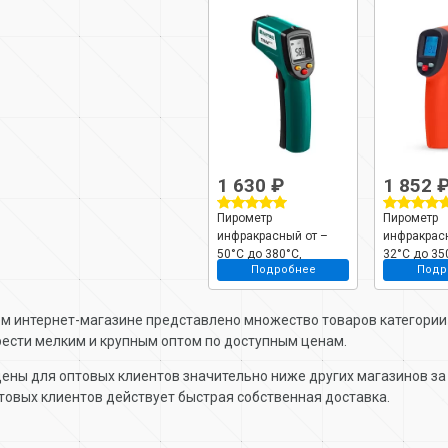
1 630 ₽
1 852 
Пирометр
Пирометр
инфракрасный от –
инфракрас
50°С до 380°С,
32°С до 35
Подробнее
Подр
Kraftool, TRM-380,
TemPro, А
45707-380
м интернет-магазине представлено множество товаров категори
ести мелким и крупным оптом по доступным ценам.
ены для оптовых клиентов значительно ниже других магазинов за 
товых клиентов действует быстрая собственная доставка.