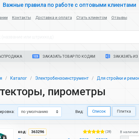
Важные правила по работе с оптовыми клиентами
ании
Контакты
Доставка и оплата
Стать клиентом
Отзывы
 (название или штрихкод)
АСПРОДАЖА
ЗАКАЗАТЬ ТОВАР ПО КОДАМ
ЗАКАЗАТЬ ИЗ 
ая
Каталог
Электробензоинструмент
Для стройки и ремо
текторы, пирометры
Список
Плитка
ировка:
Вид:
код:
363296
(28)
В наличии 