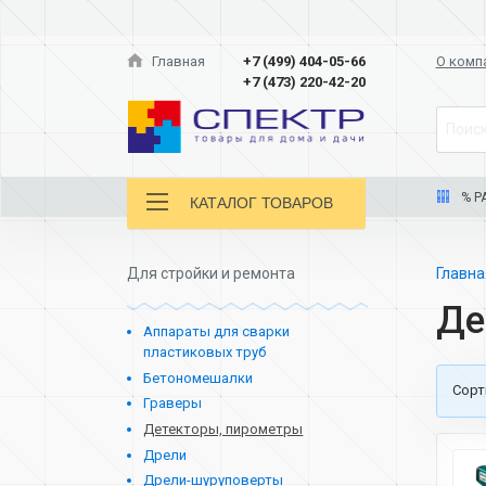
Главная
+7 (499) 404-05-66
О комп
+7 (473) 220-42-20
Поиск
% Р
КАТАЛОГ ТОВАРОВ
Для стройки и ремонта
Главн
Де
Аппараты для сварки
пластиковых труб
Бетономешалки
Cорт
Граверы
Детекторы, пирометры
Дрели
Дрели-шуруповерты