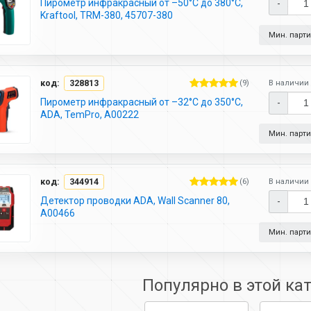
Пирометр инфракрасный от –50°С до 380°С,
-
Kraftool, TRM-380, 45707-380
Мин. партия
код:
328813
(9)
В наличии 
Пирометр инфракрасный от –32°С до 350°С,
-
ADA, TemPro, А00222
Мин. партия
код:
344914
(6)
В наличии 
Детектор проводки ADA, Wall Scanner 80,
-
А00466
Мин. партия
Популярно в этой ка