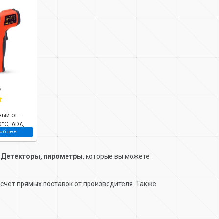
₽
ный от –
0°С, ADA,
обнее
00222
и
Детекторы, пирометры
, которые вы можете
счет прямых поставок от производителя. Также