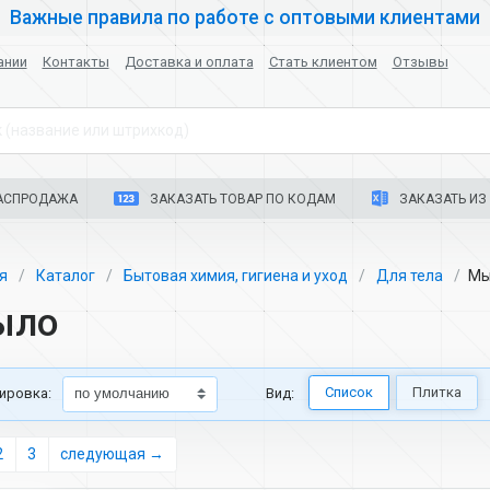
Важные правила по работе с оптовыми клиентами
ании
Контакты
Доставка и оплата
Стать клиентом
Отзывы
 (название или штрихкод)
АСПРОДАЖА
ЗАКАЗАТЬ ТОВАР ПО КОДАМ
ЗАКАЗАТЬ ИЗ 
ая
Каталог
Бытовая химия, гигиена и уход
Для тела
Мы
ыло
Список
Плитка
ировка:
Вид:
2
3
следующая →