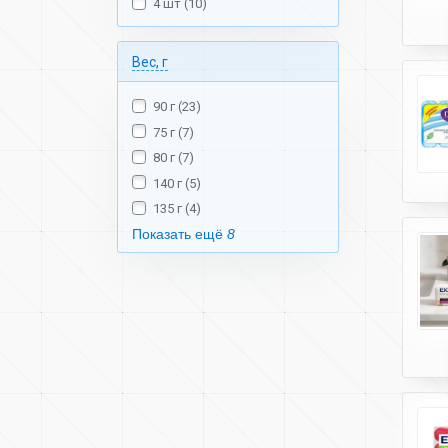
4 шт (10)
Вес, г
90 г (23)
75 г (7)
80 г (7)
140 г (5)
135 г (4)
Показать ещё
8