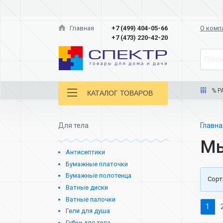
Главная
+7 (499) 404-05-66
О комп
+7 (473) 220-42-20
Поиск
% Р
КАТАЛОГ ТОВАРОВ
Для тела
Главн
М
Антисептики
Бумажные платочки
Бумажные полотенца
Cорт
Ватные диски
Ватные палочки
1
Гели для душа
Губки для тела