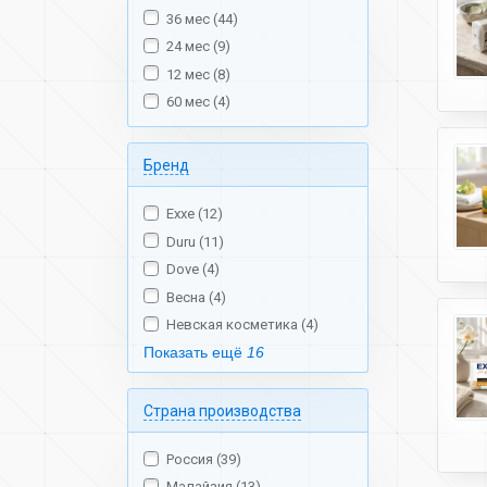
36 мес (44)
24 мес (9)
12 мес (8)
60 мес (4)
Бренд
Exxe (12)
Duru (11)
Dove (4)
Весна (4)
Невская косметика (4)
Показать ещё
16
Страна производства
Россия (39)
Малайзия (13)