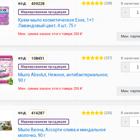
код:
459228
(228)
В наличии 
-
Маркированная продукция
Крем-мыло косметическое Exxe, 1+1
Лавандовый цвет, 4 шт, 75 г
Мин. сумма заказа этого товара 250 ₽.
Мин. партия
код:
108451
(227)
В наличии 
-
Маркированная продукция
Мыло Absolut, Нежное, антибактериальное,
90 г
Мин. сумма заказа этого товара 250 ₽.
Мин. партия
код:
414287
(225)
В наличии 
-
Маркированная продукция
Мыло Весна, Ассорти олива и миндальное
молочко, 90 г