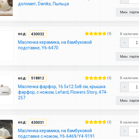
доломит, Daniks, Пыльца
Мин. партия
код:
430032
(3)
В наличии 
Масленка керамика, на бамбуковой
-
подставке, Y6-6470
Мин. партия
код:
518812
(3)
В наличии 
Масленка фарфор, 16.5х12.5х8 см, крышка
-
фарфор, с ножом, Lefard, Flowers Story, 474-
257
Мин. партия
код:
430031
(2)
В наличии 
Масленка керамика, на бамбуковой
-
подставке с ножом, Y6-6469/Y4-9191