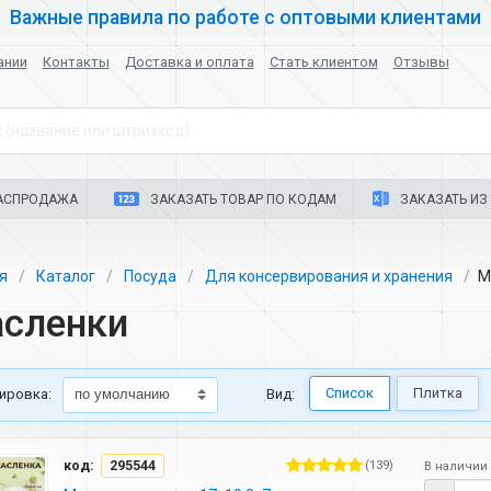
Важные правила по работе с оптовыми клиентами
ании
Контакты
Доставка и оплата
Стать клиентом
Отзывы
 (название или штрихкод)
АСПРОДАЖА
ЗАКАЗАТЬ ТОВАР ПО КОДАМ
ЗАКАЗАТЬ ИЗ 
ая
Каталог
Посуда
Для консервирования и хранения
М
сленки
Список
Плитка
ировка:
Вид:
код:
295544
(139)
В наличии 