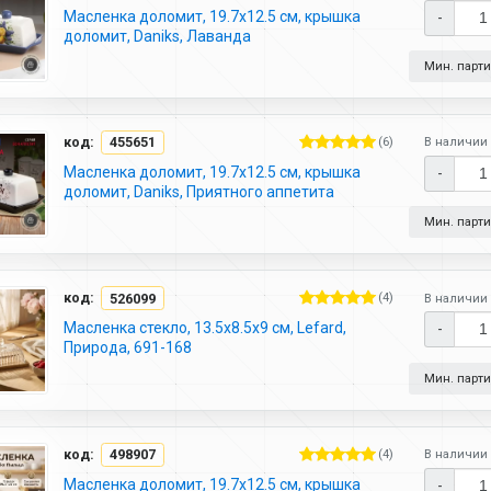
Масленка доломит, 19.7х12.5 см, крышка
-
доломит, Daniks, Лаванда
Мин. партия
код:
455651
(6)
В наличии 
Масленка доломит, 19.7х12.5 см, крышка
-
доломит, Daniks, Приятного аппетита
Мин. партия
код:
526099
(4)
В наличии 
Масленка стекло, 13.5х8.5х9 см, Lefard,
-
Природа, 691-168
Мин. партия
код:
498907
(4)
В наличии 
Масленка доломит, 19.7х12.5 см, крышка
-