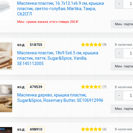
Масленка пластик, 16.7х12.1х6.9 см, крышка
-
пластик, светло-голубая, Martika, Таира,
С62СГЛ
Мин. сумма заказа этого товара 250 ₽.
Мин. партия
код:
518755
(9)
В наличии 
Масленка пластик, 18х9.5х6.5 см, крышка
-
пластик, латте, Sugar&Spice, Vanilla,
SE145112005
Мин. партия
код:
479539
(7)
В наличии 
Масленка дерево, крышка пластик,
-
Sugar&Spice, Rosemary Butter, SE106912996
Мин. партия
код:
498910
(6)
В наличии 