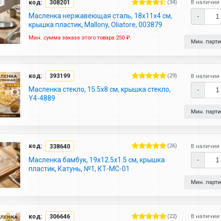
код:
308201
(34)
В наличии 
Масленка нержавеющая сталь, 18х11х4 см,
-
крышка пластик, Mallony, Oliatore, 003879
Мин. сумма заказа этого товара 250 ₽.
Мин. партия
код:
393199
(29)
В наличии 
Масленка стекло, 15.5х8 см, крышка стекло,
-
Y4-4889
Мин. партия
код:
338640
(26)
В наличии 
Масленка бамбук, 19х12.5х1.5 см, крышка
-
пластик, Катунь, №1, КТ-МС-01
Мин. партия
код:
306646
(22)
В наличии 