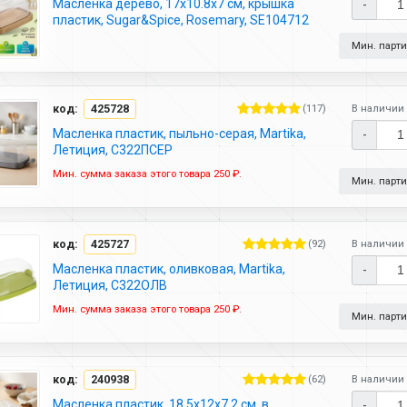
Масленка дерево, 17х10.8х7 см, крышка
-
пластик, Sugar&Spice, Rosemary, SE104712
Мин. партия
код:
425728
(117)
В наличии 
Масленка пластик, пыльно-серая, Martika,
-
Летиция, С322ПСЕР
Мин. сумма заказа этого товара 250 ₽.
Мин. партия
код:
425727
(92)
В наличии 
Масленка пластик, оливковая, Martika,
-
Летиция, С322ОЛВ
Мин. сумма заказа этого товара 250 ₽.
Мин. партия
код:
240938
(62)
В наличии 
Масленка пластик, 18.5х12х7.2 см, в
-