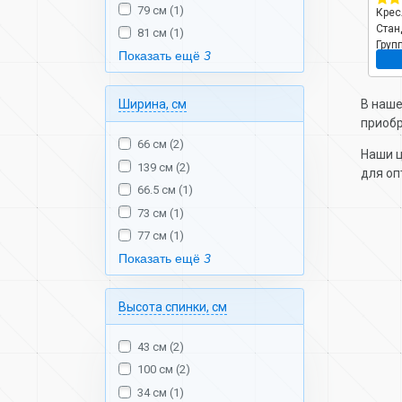
79 см (1)
ик,
Кресло садовое
Кресло вращающееся
Крес
 Ротанг-
ротанг, Кения Мини,
ротанг, Гагарин,
Стан
81 см (1)
73 см,
150 кг, Т2023-3292
106х69х139 см,
Груп
Показать ещё
3
нее
Подробнее
Подробнее
, М8839
коричневое, 150 кг,
шоко
подушка бежевая,
11100201
Ширина, см
В наше
приобр
66 см (2)
Наши ц
139 см (2)
для оп
66.5 см (1)
73 см (1)
77 см (1)
Показать ещё
3
Высота спинки, см
43 см (2)
100 см (2)
34 см (1)