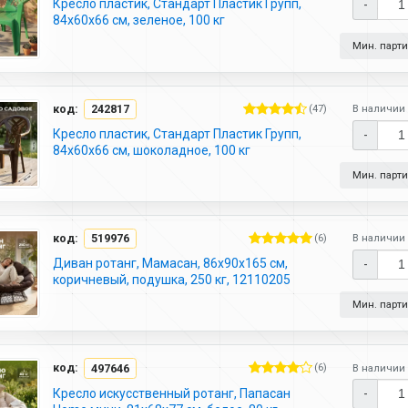
Кресло пластик, Стандарт Пластик Групп,
-
84х60х66 см, зеленое, 100 кг
Мин. партия
код:
242817
(47)
В наличии 
Кресло пластик, Стандарт Пластик Групп,
-
84х60х66 см, шоколадное, 100 кг
Мин. партия
код:
519976
(6)
В наличии 
Диван ротанг, Мамасан, 86х90х165 см,
-
коричневый, подушка, 250 кг, 12110205
Мин. партия
код:
497646
(6)
В наличии 
Кресло искусственный ротанг, Папасан
-