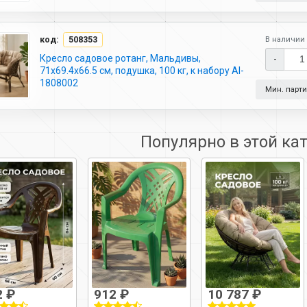
код:
508353
В наличии 
Кресло садовое ротанг, Мальдивы,
-
71х69.4х66.5 см, подушка, 100 кг, к набору AI-
1808002
Мин. партия
Популярно в этой ка
2 ₽
912 ₽
10 787 ₽