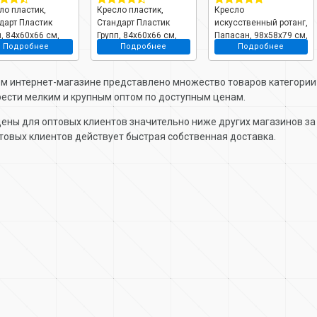
ло пластик,
Кресло пластик,
Кресло
дарт Пластик
Стандарт Пластик
искусственный ротанг,
п, 84х60х66 см,
Групп, 84х60х66 см,
Папасан, 98х58х79 см,
Подробнее
Подробнее
Подробнее
ладное, 100 кг
зеленое, 100 кг
коричневое, 100 кг, 1-
местное, бежевая
подушка, 12020201
м интернет-магазине представлено множество товаров категори
ести мелким и крупным оптом по доступным ценам.
ены для оптовых клиентов значительно ниже других магазинов за 
товых клиентов действует быстрая собственная доставка.