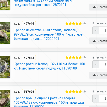
Home мини, 81х68х77 см, белое, 80 кг,
подушка беж. рогожка, 12870101
Мин. партия
код:
497644
(6)
В наличии 
Кресло искусственный ротанг, Папасан,
-
98х58х79 см, коричневое, 100 кг, 1-местное,
бежевая подушка, 12020201
Мин. партия
код:
497643
(3)
В наличии 
Кресло ротанг, Кокос, 132х110 см, белое, 150
-
кг, 1-местное, серая подушка, 11590109
Мин. партия
код:
517628
(2)
В наличии 
Кресло вращающееся ротанг, Гагарин,
-
106х69х139 см, коричневое, 150 кг, подушка
бежевая, 11100201