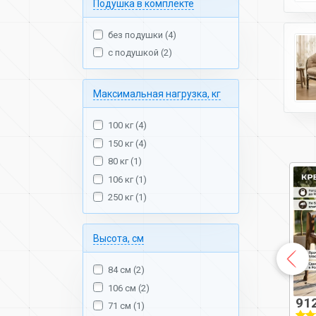
Подушка в комплекте
без подушки (4)
с подушкой (2)
Максимальная нагрузка, кг
100 кг (4)
150 кг (4)
80 кг (1)
106 кг (1)
250 кг (1)
Высота, см
84 см (2)
106 см (2)
3 516 ₽
11 317 ₽
91
71 см (1)