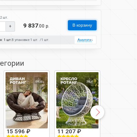
2 шт.
9 837
В корзину
.00 р.
+
: 1 шт.
В упаковке:
1 шт.
1 шт.
Аналоги
↓
тегории
15 596 ₽
11 207 ₽
11 317 ₽