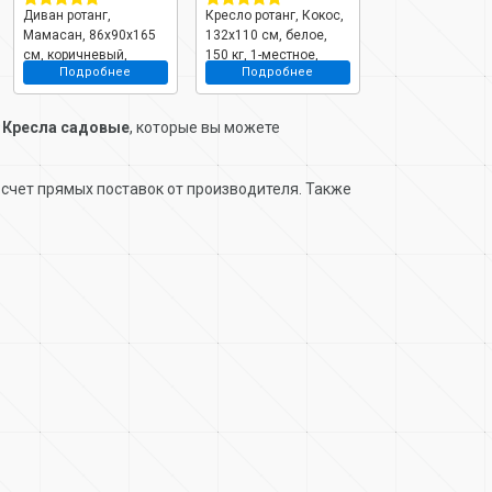
Диван ротанг,
Кресло ротанг, Кокос,
Кресло вращаю
Мамасан, 86х90х165
132х110 см, белое,
ротанг, Гагарин,
см, коричневый,
150 кг, 1-местное,
106х69х139 см,
Подробнее
Подробнее
Подробне
подушка, 250 кг,
серая подушка,
коричневое, 150 
12110205
11590109
подушка бордов
11100202
и
Кресла садовые
, которые вы можете
счет прямых поставок от производителя. Также