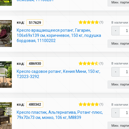
Мин. партия
код:
517629
(1)
В наличии 
Кресло вращающееся ротанг, Гагарин,
-
106х69х139 см, коричневое, 150 кг, подушка
бордовая, 11100202
Мин. партия
код:
486930
(1)
В наличии 
Кресло садовое ротанг, Кения Мини, 150 кг,
-
Т2023-3292
Мин. партия
код:
480342
(1)
В наличии 
Кресло пластик, Альтернатива, Ротанг-плюс,
-
79х70х73 см, мокко, 106 кг, М8839
Мин. партия