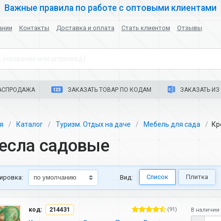
Важные правила по работе с оптовыми клиентами
ании
Контакты
Доставка и оплата
Стать клиентом
Отзывы
 (название или штрихкод)
АСПРОДАЖА
ЗАКАЗАТЬ ТОВАР ПО КОДАМ
ЗАКАЗАТЬ ИЗ 
ая
Каталог
Туризм. Отдых на даче
Мебель для сада
Кр
есла садовые
Список
Плитка
ировка:
Вид:
код:
214431
(91)
В наличии 