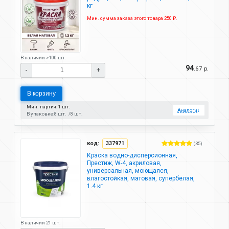
кг
Мин. сумма заказа этого товара 250 ₽.
В наличии >100 шт.
94
.67 р.
-
+
В корзину
Мин. партия: 1 шт.
Аналоги
↓
В упаковке:
8 шт.
8 шт.
код:
337971
(35)
Краска водно-дисперсионная,
Престиж, W-4, акриловая,
универсальная, моющаяся,
влагостойкая, матовая, супербелая,
1.4 кг
В наличии 21 шт.