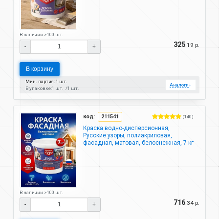
В наличии >100 шт.
325
.19 р.
-
+
В корзину
Мин. партия: 1 шт.
Аналоги
↓
В упаковке:
1 шт.
1 шт.
код:
211541
(140)
Краска водно-дисперсионная,
Русские узоры, полиакриловая,
фасадная, матовая, белоснежная, 7 кг
В наличии >100 шт.
716
.34 р.
-
+