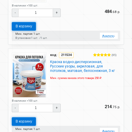
В наличии >100 шт.
484
.68 р.
-
+
В корзину
Мин. партия: 1 шт.
Аналоги
↓
В упаковке:
1 шт.
1 шт.
код:
211534
(85)
Краска водно-дисперсионная,
Русские узоры, акриловая, для
потолков, матовая, белоснежная, 3 кг
Мин. сумма заказа этого товара 250 ₽.
В наличии >100 шт.
214
.75 р.
-
+
В корзину
Мин. партия: 1 шт.
Аналоги
↓