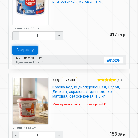
влагостойкая, матовая, 3 кг
В наличии >100 шт.
317
.14 р.
-
+
В корзину
Мин. партия: 1 шт.
Аналоги
↓
В упаковке:
1 шт.
1 шт.
код:
128244
(61)
Краска водно-дисперсионная, Ореол,
Дисконт, акриловая, для потолков,
матовая, белоснежная, 1.5 кг
Мин. сумма заказа этого товара 250 ₽.
В наличии 52 шт.
153
.39 р.
-
+