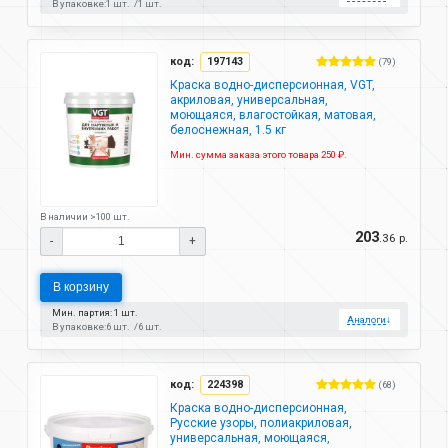
В упаковке:
1 шт.
1 шт.
код:
197143
(79)
Краска водно-дисперсионная, VGT,
акриловая, универсальная,
моющаяся, влагостойкая, матовая,
белоснежная, 1.5 кг
Мин. сумма заказа этого товара 250 ₽.
В наличии >100 шт.
203
.36 р.
-
+
В корзину
Мин. партия: 1 шт.
Аналоги
↓
В упаковке:
6 шт.
6 шт.
код:
224398
(68)
Краска водно-дисперсионная,
Русские узоры, полиакриловая,
универсальная, моющаяся,