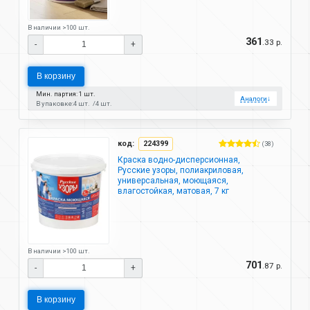
В наличии >100 шт.
361
.33 р.
-
+
В корзину
Мин. партия: 1 шт.
Аналоги
↓
В упаковке:
4 шт.
4 шт.
код:
224399
(38)
Краска водно-дисперсионная,
Русские узоры, полиакриловая,
универсальная, моющаяся,
влагостойкая, матовая, 7 кг
В наличии >100 шт.
701
.87 р.
-
+
В корзину