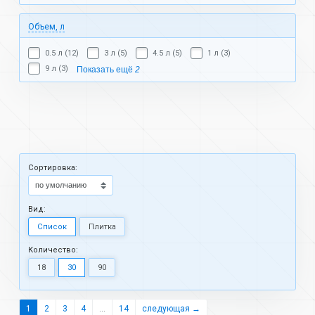
Объем, л
0.5 л (12)
3 л (5)
4.5 л (5)
1 л (3)
9 л (3)
Показать ещё
2
Cортировка:
Вид:
Список
Плитка
Количество:
18
30
90
1
2
3
4
...
14
следующая →