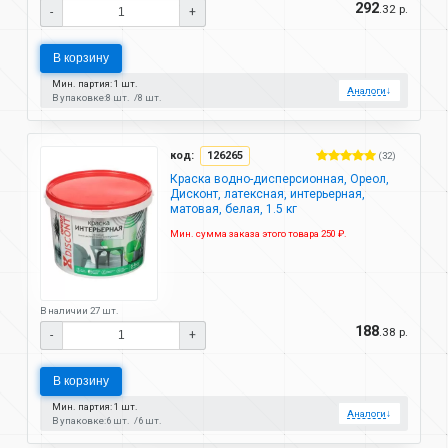
292
.32 р.
-
+
В корзину
Мин. партия: 1 шт.
Аналоги
↓
В упаковке:
8 шт.
8 шт.
код:
126265
(32)
Краска водно-дисперсионная, Ореол,
Дисконт, латексная, интерьерная,
матовая, белая, 1.5 кг
Мин. сумма заказа этого товара 250 ₽.
В наличии 27 шт.
188
.38 р.
-
+
В корзину
Мин. партия: 1 шт.
Аналоги
↓
В упаковке:
6 шт.
6 шт.