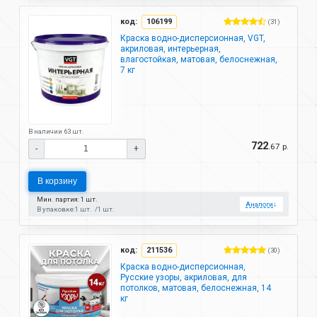
код:
106199
(31)
Краска водно-дисперсионная, VGT,
акриловая, интерьерная,
влагостойкая, матовая, белоснежная,
7 кг
В наличии 63 шт.
722
.67 р.
-
+
В корзину
Мин. партия: 1 шт.
Аналоги
↓
В упаковке:
1 шт.
1 шт.
код:
211536
(30)
Краска водно-дисперсионная,
Русские узоры, акриловая, для
потолков, матовая, белоснежная, 14
кг