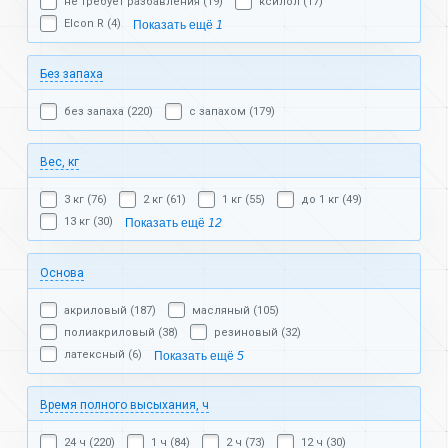
не требует разбавления (19)
ксилол (17)
Elcon R (4)
Показать ещё
1
Без запаха
без запаха (220)
с запахом (179)
Вес, кг
3 кг (76)
2 кг (61)
1 кг (55)
до 1 кг (49)
13 кг (30)
Показать ещё
12
Основа
акриловый (187)
масляный (105)
полиакриловый (38)
резиновый (32)
латексный (6)
Показать ещё
5
Время полного высыхания, ч
24 ч (220)
1 ч (84)
2 ч (73)
12 ч (30)