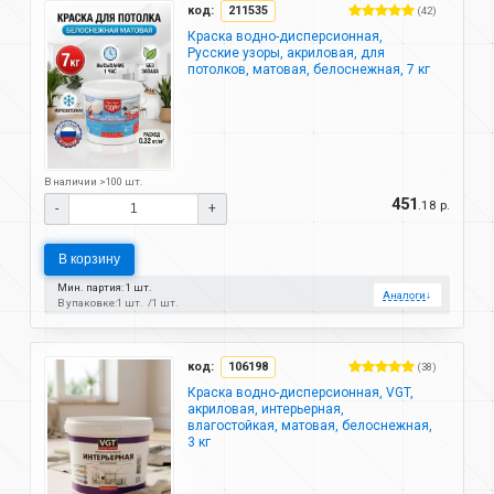
код:
211535
(42)
Краска водно-дисперсионная,
Русские узоры, акриловая, для
потолков, матовая, белоснежная, 7 кг
В наличии >100 шт.
451
.18 р.
-
+
В корзину
Мин. партия: 1 шт.
Аналоги
↓
В упаковке:
1 шт.
1 шт.
код:
106198
(38)
Краска водно-дисперсионная, VGT,
акриловая, интерьерная,
влагостойкая, матовая, белоснежная,
3 кг