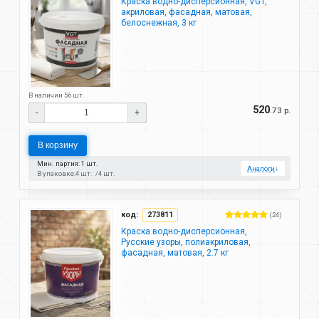
Краска водно-дисперсионная, VGT,
акриловая, фасадная, матовая,
белоснежная, 3 кг
В наличии 56 шт.
520
.73 р.
-
+
В корзину
Мин. партия: 1 шт.
Аналоги
↓
В упаковке:
4 шт.
4 шт.
код:
273811
(24)
Краска водно-дисперсионная,
Русские узоры, полиакриловая,
фасадная, матовая, 2.7 кг