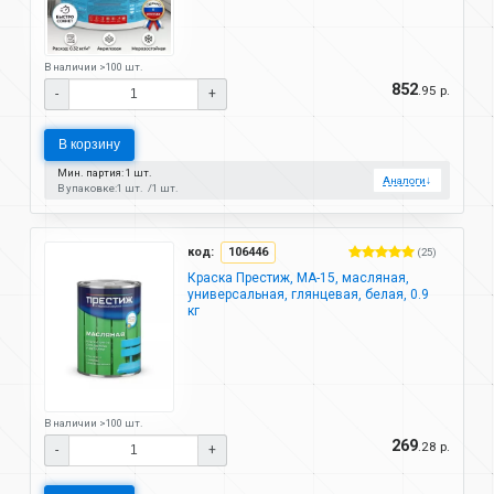
В наличии >100 шт.
852
.95 р.
-
+
В корзину
Мин. партия: 1 шт.
Аналоги
↓
В упаковке:
1 шт.
1 шт.
код:
106446
(25)
Краска Престиж, МА-15, масляная,
универсальная, глянцевая, белая, 0.9
кг
В наличии >100 шт.
269
.28 р.
-
+