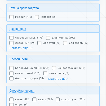
Страна производства
Россия (416)
Таиланд (2)
Назначение
универсальный (179)
для потолка (109)
фасадный (89)
для стен (70)
для обоев (37)
Показать ещё
10
Особенности
водоэмульсионный (255)
износостойкий (216)
влагостойкий (161)
моющийся (80)
быстросохнущий (74)
Показать ещё
7
Способ нанесения
кисть (412)
валик (393)
краскопульт (351)
спрей (6)