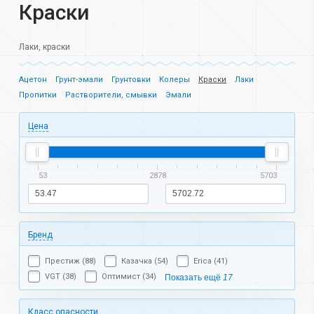
Краски
Лаки, краски
Ацетон
Грунт-эмали
Грунтовки
Колеры
Краски
Лаки
Пропитки
Растворители, смывки
Эмали
Цена
53
2878
5703
Бренд
Престиж (88)
Казачка (54)
Erica (41)
VGT (38)
Оптимист (34)
Показать ещё
17
Класс опасности