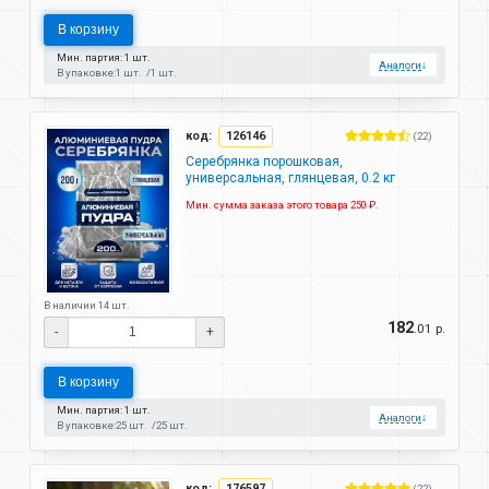
В корзину
Мин. партия: 1 шт.
Аналоги
↓
В упаковке:
1 шт.
1 шт.
код:
126146
(22)
Серебрянка порошковая,
универсальная, глянцевая, 0.2 кг
Мин. сумма заказа этого товара 250 ₽.
В наличии 14 шт.
182
.01 р.
-
+
В корзину
Мин. партия: 1 шт.
Аналоги
↓
В упаковке:
25 шт.
25 шт.
код:
176597
(22)