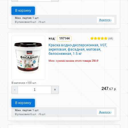
В корзину
Мин. партия: 1 шт.
Аналоги
↓
В упаковке:
6 шт.
6 шт.
код:
197144
(44)
Краска водно-дисперсионная, VGT,
акриловая, фасадная, матовая,
белоснежная, 1.5 кг
Мин. сумма заказа этого товара 250 ₽.
В наличии >100 шт.
247
.67 р.
-
+
В корзину
Мин. партия: 1 шт.
Аналоги
↓
В упаковке:
6 шт.
6 шт.