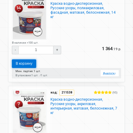
Краска водно-дисперсионная,
Русские узоры, полиакриловая,
фасадная, матовая, белоснежная, 14
кг
В наличии >100 шт.
1 364
.19 р.
-
+
В корзину
Мин. партия: 1 шт.
Аналоги
↓
В упаковке:
1 шт.
1 шт.
код:
211538
(95)
Краска водно-дисперсионная,
Русские узоры, акриловая,
интерьерная, матовая, белоснежная, 7
кг