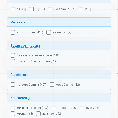
4 (265)
3 (134)
не опасно (14)
2 (6)
Металлик
не металлик (415)
металлик (4)
Защита от плесени
без защиты от плесени (328)
с защитой от плесени (91)
Серебрянка
не серебрянка (407)
серебрянка (12)
Консистенция
жидкая, готовая (402)
аэрозоль (6)
сухой (5)
жидкий (3)
жидкость (2)