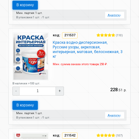
В корзину
Мин. партия: 1 шт.
Аналоги
↓
В упаковке:
1 шт.
1 шт.
код:
211537
(110)
Краска водно-дисперсионная,
Русские узоры, акриловая,
интерьерная, матовая, белоснежная, 3
кг
Мин. сумма заказа этого товара 250 ₽.
В наличии >100 шт.
228
.51 р.
-
+
В корзину
Мин. партия: 1 шт.
Аналоги
↓
В упаковке:
1 шт.
1 шт.
код:
211542
(107)