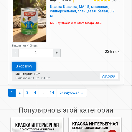
Краска Казачка, МА-15, масляная,
универсальная, глянцевая, белая, 0.9
кг
Мин. сумма заказа этого товара 250 ₽.
В наличии >100 шт.
236
.16 р.
-
+
В корзину
Мин. партия: 1 шт.
Аналоги
↓
В упаковке:
14 шт.
14 шт.
1
2
3
4
...
14
следующая →
Популярно в этой категории