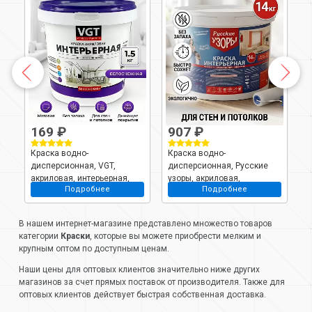
169 ₽
907 ₽
Краска водно-
Краска водно-
К
,
дисперсионная, VGT,
дисперсионная, Русские
д
акриловая, интерьерная,
узоры, акриловая,
у
Подробнее
Подробнее
кг
влагостойкая, матовая,
интерьерная, матовая,
и
белоснежная, 1.5 кг
белоснежная, 14 кг
б
В нашем интернет-магазине представлено множество товаров
категории
Краски
, которые вы можете приобрести мелким и
крупным оптом по доступным ценам.
Наши цены для оптовых клиентов значительно ниже других
магазинов за счет прямых поставок от производителя. Также для
оптовых клиентов действует быстрая собственная доставка.