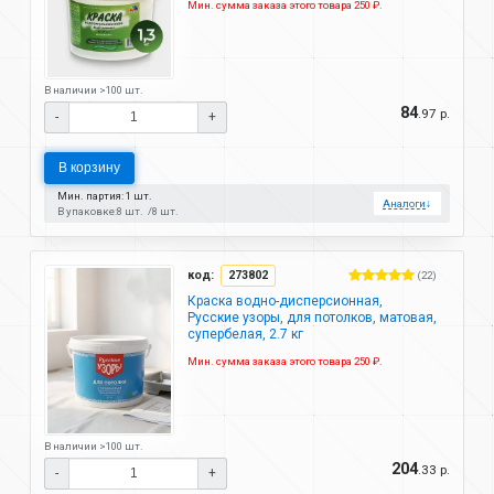
Мин. сумма заказа этого товара 250 ₽.
В наличии >100 шт.
84
.97 р.
-
+
В корзину
Мин. партия: 1 шт.
Аналоги
↓
В упаковке:
8 шт.
8 шт.
код:
273802
(22)
Краска водно-дисперсионная,
Русские узоры, для потолков, матовая,
супербелая, 2.7 кг
Мин. сумма заказа этого товара 250 ₽.
В наличии >100 шт.
204
.33 р.
-
+