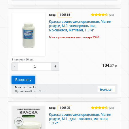
код:
106318
(23)
Краска водно-дисперсионная, Магия
радуги, М-3, универсальная,
моющаяся, матовая, 1.3 кг
Мин. сумма заказа этого товара 250 ₽.
В наличии 30 шт.
104
.37 р.
-
+
В корзину
Мин. партия: 1 шт.
Аналоги
↓
В упаковке:
8 шт.
8 шт.
код:
106305
(23)
Краска водно-дисперсионная, Магия
радуги, М-1, для потолков, матовая,
1.3 кг