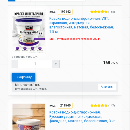
код:
197142
(165)
Краска водно-дисперсионная, VGT,
акриловая, интерьерная,
влагостойкая, матовая, белоснежная,
1.5 кг
Мин. сумма заказа этого товара 250 ₽.
В наличии >100 шт.
168
.75 р.
-
+
В корзину
Мин. партия: 1 шт.
Аналоги
↓
В упаковке:
6 шт.
6 шт.
код:
211540
(147)
Краска водно-дисперсионная,
Русские узоры, полиакриловая,
фасадная, матовая, белоснежная, 3 кг