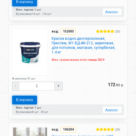
В корзину
Мин. партия: 1 шт.
Аналоги
↓
В упаковке:
14 шт.
14 шт.
код:
152003
(25)
Краска водно-дисперсионная,
Престиж, W1 ВД-АК-212, акриловая,
для потолков, матовая, супербелая,
1.4 кг
Мин. сумма заказа этого товара 250 ₽.
В наличии 51 шт.
172
.80 р.
-
+
В корзину
Мин. партия: 1 шт.
Аналоги
↓
В упаковке:
8 шт.
8 шт.
код:
106204
(25)