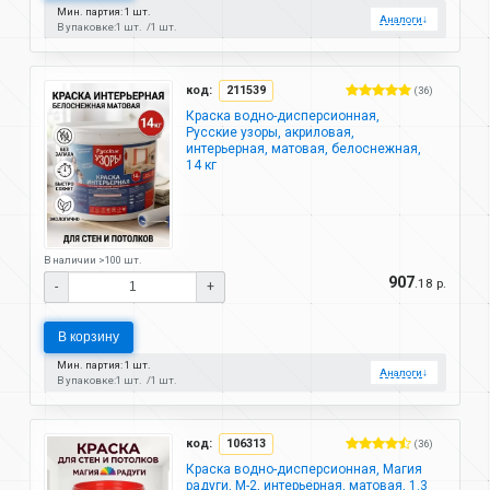
Мин. партия: 1 шт.
Аналоги
↓
В упаковке:
1 шт.
1 шт.
код:
211539
(36)
Краска водно-дисперсионная,
Русские узоры, акриловая,
интерьерная, матовая, белоснежная,
14 кг
В наличии >100 шт.
907
.18 р.
-
+
В корзину
Мин. партия: 1 шт.
Аналоги
↓
В упаковке:
1 шт.
1 шт.
код:
106313
(36)
Краска водно-дисперсионная, Магия
радуги, М-2, интерьерная, матовая, 1.3