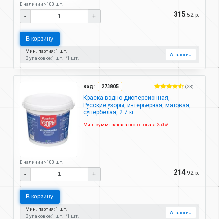
В наличии >100 шт.
315
.52 р.
-
+
В корзину
Мин. партия: 1 шт.
Аналоги
↓
В упаковке:
1 шт.
1 шт.
код:
273805
(23)
Краска водно-дисперсионная,
Русские узоры, интерьерная, матовая,
супербелая, 2.7 кг
Мин. сумма заказа этого товара 250 ₽.
В наличии >100 шт.
214
.92 р.
-
+
В корзину
Мин. партия: 1 шт.
Аналоги
↓
В упаковке:
1 шт.
1 шт.