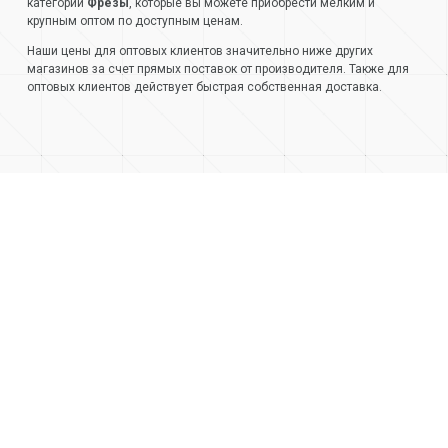
категории
Фрезы
, которые вы можете приобрести мелким и
крупным оптом по доступным ценам.
Наши цены для оптовых клиентов значительно ниже других
магазинов за счет прямых поставок от производителя. Также для
оптовых клиентов действует быстрая собственная доставка.
+7 (499) 404-05-66
+7 (473) 220-42-20
О компании
Контакты
Доставка и оплата
Стать клиентом