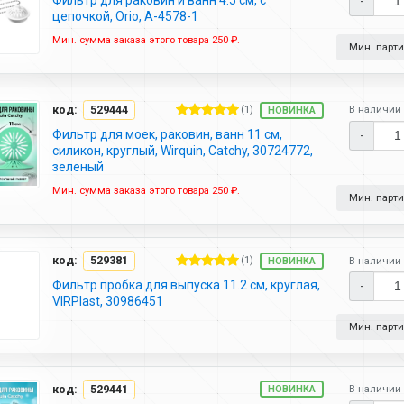
-
цепочкой, Orio, А-4578-1
Мин. сумма заказа этого товара 250 ₽.
Мин. партия
код:
529444
(1)
В наличии 
НОВИНКА
Фильтр для моек, раковин, ванн 11 см,
-
силикон, круглый, Wirquin, Catchy, 30724772,
зеленый
Мин. сумма заказа этого товара 250 ₽.
Мин. партия
код:
529381
(1)
В наличии 
НОВИНКА
Фильтр пробка для выпуска 11.2 см, круглая,
-
VIRPlast, 30986451
Мин. партия
код:
529441
В наличии 
НОВИНКА