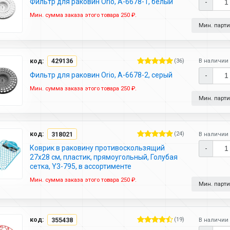
Фильтр для раковин Orio, А-6678-1, белый
-
Мин. сумма заказа этого товара 250 ₽.
Мин. партия
код:
429136
(36)
В наличии 
Фильтр для раковин Orio, А-6678-2, серый
-
Мин. сумма заказа этого товара 250 ₽.
Мин. партия
код:
318021
(24)
В наличии 
Коврик в раковину противоскользящий
-
27х28 см, пластик, прямоугольный, Голубая
сетка, Y3-795, в ассортименте
Мин. сумма заказа этого товара 250 ₽.
Мин. партия
код:
355438
(19)
В наличии 