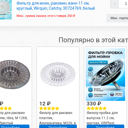
Фильтр для моек, раковин, ванн 11 см,
-
круглый, Wirquin, Catchy, 30724769, белый
Мин. сумма заказа этого товара 250 ₽.
Мин. партия
Популярно в этой ка
 ₽
12 ₽
330 ₽
тр для раковин
Фильтр для раковин
Фильтр пробка для
ик, Idea, М 1268,
пластик,
выпуска 11.2 см,
бристый
Альтернатива, М226, в
круглая, VIRPlast,
Подробнее
Подробнее
Подробнее