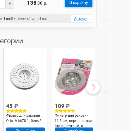
138
В корзину
.00 р.
+
: 1 шт.
В упаковке:
1 шт.
1 шт.
Аналоги
↓
тегории
45 ₽
109 ₽
48 ₽
Фильтр для раковин
Фильтр для раковин
Решетка для мо
Orio, А-6678-1, белый
11.5 см, нержавеющая
пластик, Радиан
сталь, круглый, в
10110401, в
Подробнее
Подробнее
Подробне