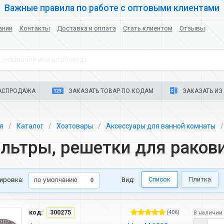
Важные правила по работе с оптовыми клиентами
ании
Контакты
Доставка и оплата
Стать клиентом
Отзывы
 (название или штрихкод)
АСПРОДАЖА
ЗАКАЗАТЬ ТОВАР ПО КОДАМ
ЗАКАЗАТЬ ИЗ 
ая
Каталог
Хозтовары
Аксессуары для ванной комнаты
льтры, решетки для раков
Список
Плитка
ировка:
Вид:
код:
300275
(406)
В наличии 