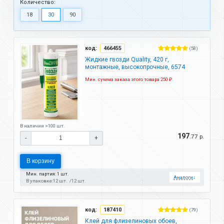
Количество:
18
30
90
код:
466455
(58)
Жидкие гвозди Quality, 420 г,
монтажные, высокопрочные, 6574
Мин. сумма заказа этого товара 250 ₽.
В наличии >100 шт.
197
.77 р.
-
+
В корзину
Мин. партия: 1 шт.
Аналоги
↓
В упаковке:
12 шт.
12 шт.
код:
187410
(79)
Клей для флизелиновых обоев,