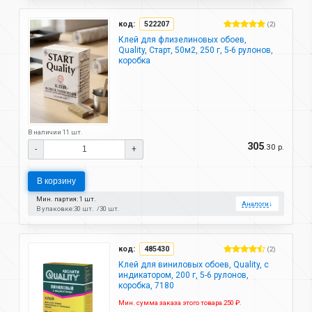
код:
522207
(2)
Клей для флизелиновых обоев,
Quality, Старт, 50м2, 250 г, 5-6 рулонов,
коробка
В наличии 11 шт.
305
.30 р.
-
+
В корзину
Мин. партия: 1 шт.
Аналоги
↓
В упаковке:
30 шт.
30 шт.
код:
485430
(2)
Клей для виниловых обоев, Quality, с
индикатором, 200 г, 5-6 рулонов,
коробка, 7180
Мин. сумма заказа этого товара 250 ₽.