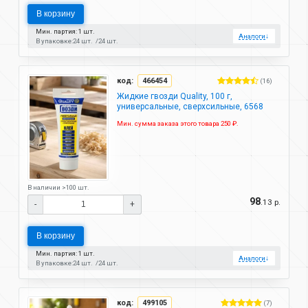
В корзину
Мин. партия: 1 шт.
Аналоги
↓
В упаковке:
24 шт.
24 шт.
код:
466454
(16)
Жидкие гвозди Quality, 100 г,
универсальные, сверхсильные, 6568
Мин. сумма заказа этого товара 250 ₽.
В наличии >100 шт.
98
.13 р.
-
+
В корзину
Мин. партия: 1 шт.
Аналоги
↓
В упаковке:
24 шт.
24 шт.
код:
499105
(7)