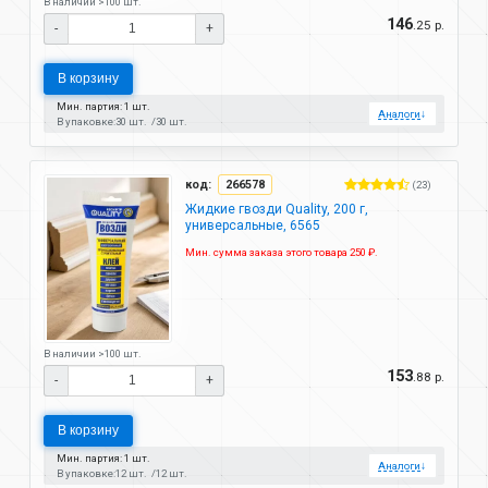
В наличии >100 шт.
146
.25 р.
-
+
В корзину
Мин. партия: 1 шт.
Аналоги
↓
В упаковке:
30 шт.
30 шт.
код:
266578
(23)
Жидкие гвозди Quality, 200 г,
универсальные, 6565
Мин. сумма заказа этого товара 250 ₽.
В наличии >100 шт.
153
.88 р.
-
+
В корзину
Мин. партия: 1 шт.
Аналоги
↓
В упаковке:
12 шт.
12 шт.