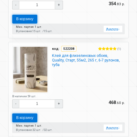
354
.83 р.
-
+
В корзину
Мин. партия: 1 шт.
Аналоги
↓
В упаковке:
15 шт.
15 шт.
код:
522208
(1)
Клей для флизелиновых обоев,
Quality, Старт, 55м2, 265 г, 6-7 рулонов,
туба
В наличии 59 шт.
468
.60 р.
-
+
В корзину
Мин. партия: 1 шт.
Аналоги
↓
В упаковке:
32 шт.
32 шт.