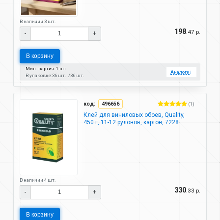
В наличии 3 шт.
198
.47 р.
-
+
В корзину
Мин. партия: 1 шт.
Аналоги
↓
В упаковке:
36 шт.
36 шт.
код:
496656
(1)
Клей для виниловых обоев, Quality,
450 г, 11-12 рулонов, картон, 7228
В наличии 4 шт.
330
.33 р.
-
+
В корзину