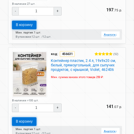
В наличии 27 шт.
197
.75 р.
-
+
В корзину
Мин. партия: 1 шт.
Аналоги
↓
В упаковке:
12 шт.
12 шт.
код:
456631
(52)
Контейнер пластик, 2.4 л, 19х9х20 см,
белый, прямоугольный, для сыпучих
продуктов, с крышкой, Violet, 462406
Мин. сумма заказа этого товара 250 ₽.
В наличии >100 шт.
141
.07 р.
-
+
В корзину
Мин. партия: 1 шт.
Аналоги
↓
В упаковке:
12 шт.
12 шт.