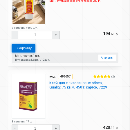
Мин. сумма заказа этого товара 250 ₽.
В наличии >100 шт.
194
.61 р.
-
+
В корзину
Мин. партия: 1 шт.
Аналоги
↓
В упаковке:
12 шт.
12 шт.
код:
496657
(2)
Клей для флизелиновых обоев,
Quality, 75 кв.м, 450 г, картон, 7229
В наличии 17 шт.
420
.11 р.
-
+