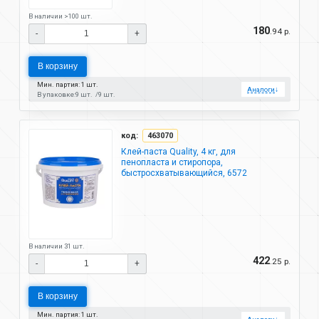
В наличии >100 шт.
180
.94 р.
-
+
В корзину
Мин. партия: 1 шт.
Аналоги
↓
В упаковке:
9 шт.
9 шт.
код:
463070
Клей-паста Quality, 4 кг, для
пенопласта и стиропора,
быстросхватывающийся, 6572
В наличии 31 шт.
422
.25 р.
-
+
В корзину
Мин. партия: 1 шт.