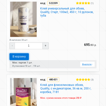
код:
522209
(1)
Клей универсальный для обоев,
Quality, Старт, 100м2, 450 г, 10 рулонов,
туба
В наличии 33 шт.
695
.80 р.
-
+
В корзину
Мин. партия: 1 шт.
Аналоги
↓
В упаковке:
18 шт.
18 шт.
код:
485431
(3)
Клей для флизелиновых обоев,
Quality, с индикатором, 36 кв.м, 200 г,
коробка, 7181
Мин. сумма заказа этого товара 250 ₽.