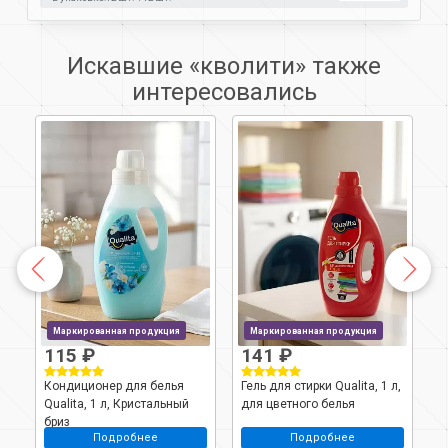
Искавшие «кволити» также
интересовались
Маркированная продукция
Маркированная продукция
115 ₽
141 ₽
Кондиционер для белья
Гель для стирки Qualita, 1 л,
Г
Qualita, 1 л, Кристальный
для цветного белья
у
бриз
Подробнее
Подробнее