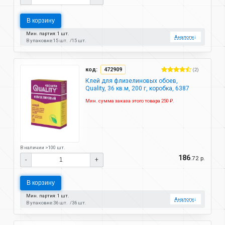
В корзину
Мин. партия: 1 шт.
Аналоги
↓
В упаковке:
15 шт.
15 шт.
код:
472909
(2)
Клей для флизелиновых обоев,
Quality, 36 кв.м, 200 г, коробка, 6387
Мин. сумма заказа этого товара 250 ₽.
В наличии >100 шт.
186
.72 р.
-
+
В корзину
Мин. партия: 1 шт.
Аналоги
↓
В упаковке:
36 шт.
36 шт.