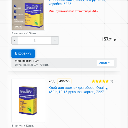
коробка, 6385
Мин. сумма заказа этого товара 250 ₽.
В наличии >100 шт.
157
.71 р.
-
+
В корзину
Мин. партия: 1 шт.
Аналоги
↓
В упаковке:
36 шт.
36 шт.
код:
496655
(1)
Клей для всех видов обоев, Quality,
450 г, 13-15 рулонов, картон, 7227
В наличии 12 шт.