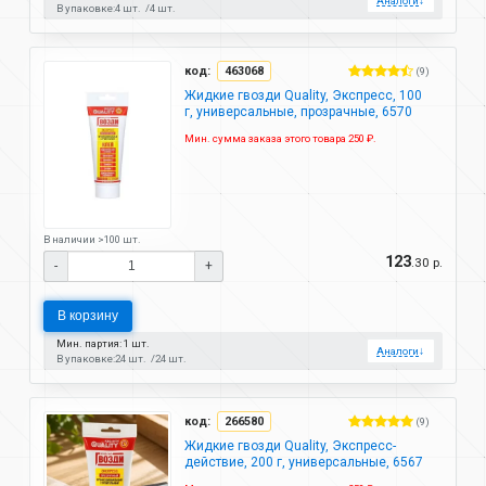
Аналоги
↓
В упаковке:
4 шт.
4 шт.
код:
463068
(9)
Жидкие гвозди Quality, Экспресс, 100
г, универсальные, прозрачные, 6570
Мин. сумма заказа этого товара 250 ₽.
В наличии >100 шт.
123
.30 р.
-
+
В корзину
Мин. партия: 1 шт.
Аналоги
↓
В упаковке:
24 шт.
24 шт.
код:
266580
(9)
Жидкие гвозди Quality, Экспресс-
действие, 200 г, универсальные, 6567