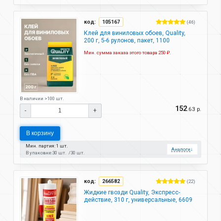
код:
105167
(46)
Клей для виниловых обоев, Quality,
200 г, 5-6 рулонов, пакет, 1100
Мин. сумма заказа этого товара 250 ₽.
В наличии >100 шт.
152
.63 р.
-
+
В корзину
Мин. партия: 1 шт.
Аналоги
↓
В упаковке:
30 шт.
30 шт.
код:
266582
(22)
Жидкие гвозди Quality, Экспресс-
действие, 310 г, универсальные, 6609