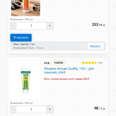
В наличии >100 шт.
253
.08 р.
-
+
В корзину
Мин. партия: 1 шт.
Аналоги
↓
В упаковке:
12 шт.
12 шт.
код:
164306
(18)
Жидкие гвозди Quality, 100 г, для
панелей, 6569
Мин. сумма заказа этого товара 250 ₽.
В наличии >100 шт.
98
.13 р.
-
+