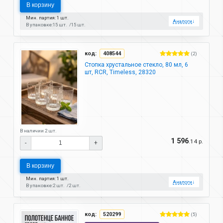
В корзину
Мин. партия: 1 шт.
Аналоги
↓
В упаковке:
15 шт.
15 шт.
код:
408544
(2)
Стопка хрустальное стекло, 80 мл, 6
шт, RCR, Timeless, 28320
В наличии 2 шт.
1 596
.14 р.
-
+
В корзину
Мин. партия: 1 шт.
Аналоги
↓
В упаковке:
2 шт.
2 шт.
код:
520299
(5)