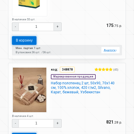
В наличии 55 шт.
175
.75 р.
-
+
В корзину
Мин. партия: 1 шт.
Аналоги
↓
В упаковке:
36 шт.
36 шт.
код:
348878
(45)
Маркированная продукция
Набор полотенец 2 шт, 50х90, 70х140
см, 100% хлопок, 420 г/м2, Silvano,
Карат, бежевый, Узбекистан
В наличии 4 шт.
821
.28 р.
-
+