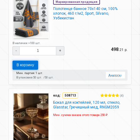
Маркированная продукция
Полотенце банное 70х140 см, 100%
хлопок, 460 г/м2, Sport, Silvano,
Узбекистан
В наличии >100 шт.
498
.21 р.
-
+
В корзину
Мин. партия: 1 шт.
Аналоги
↓
В упаковке:
50 шт.
50 шт.
код:
508713
(4)
Бокал для коктейлей, 120 мл, стекло,
Glasstar, Гречишный мед, RNGM2059
Мин. сумма заказа этого товара 250 ₽.