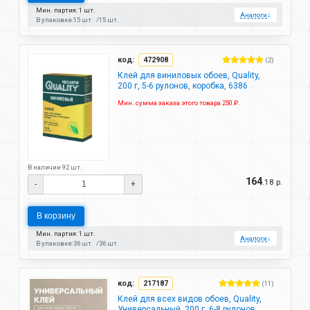
Мин. партия: 1 шт.
Аналоги
↓
В упаковке:
15 шт.
15 шт.
код:
472908
(2)
Клей для виниловых обоев, Quality,
200 г, 5-6 рулонов, коробка, 6386
Мин. сумма заказа этого товара 250 ₽.
В наличии 92 шт.
164
.18 р.
-
+
В корзину
Мин. партия: 1 шт.
Аналоги
↓
В упаковке:
36 шт.
36 шт.
код:
217187
(11)
Клей для всех видов обоев, Quality,
Универсальный, 200 г, 6-8 рулонов,