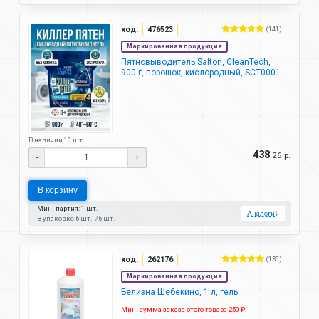
код:
476523
(141)
Маркированная продукция
Пятновыводитель Salton, CleanTech,
900 г, порошок, кислородный, SCT0001
В наличии 10 шт.
438
.26 р.
-
+
В корзину
Мин. партия: 1 шт.
Аналоги
↓
В упаковке:
6 шт.
6 шт.
код:
262176
(130)
Маркированная продукция
Белизна Шебекино, 1 л, гель
Мин. сумма заказа этого товара 250 ₽.