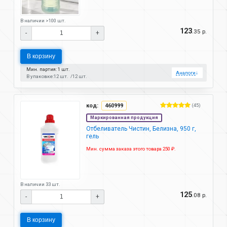
В наличии >100 шт.
123
.35 р.
-
+
В корзину
Мин. партия: 1 шт.
Аналоги
↓
В упаковке:
12 шт.
12 шт.
код:
460999
(45)
Маркированная продукция
Отбеливатель Чистин, Белизна, 950 г,
гель
Мин. сумма заказа этого товара 250 ₽.
В наличии 33 шт.
125
.08 р.
-
+
В корзину