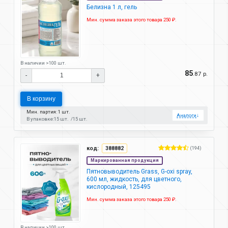
Белизна 1 л, гель
Мин. сумма заказа этого товара 250 ₽.
В наличии >100 шт.
85
.87 р.
-
+
В корзину
Мин. партия: 1 шт.
Аналоги
↓
В упаковке:
15 шт.
15 шт.
код:
388882
(194)
Маркированная продукция
Пятновыводитель Grass, G-oxi spray,
600 мл, жидкость, для цветного,
кислородный, 125495
Мин. сумма заказа этого товара 250 ₽.
В наличии >100 шт.