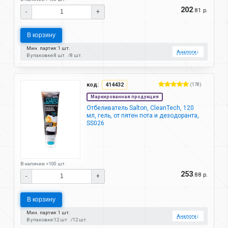
202
.81 р.
-
+
В корзину
Мин. партия: 1 шт.
Аналоги
↓
В упаковке:
8 шт.
8 шт.
код:
414432
(178)
Маркированная продукция
Отбеливатель Salton, CleanTech, 120
мл, гель, от пятен пота и дезодоранта,
SS026
В наличии >100 шт.
253
.88 р.
-
+
В корзину
Мин. партия: 1 шт.
Аналоги
↓
В упаковке:
12 шт.
12 шт.