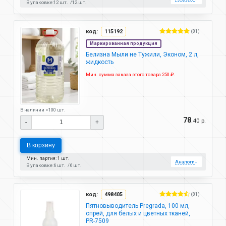
В упаковке:
12 шт.
12 шт.
код:
115192
(81)
Маркированная продукция
Белизна Мыли не Тужили, Эконом, 2 л,
жидкость
Мин. сумма заказа этого товара 250 ₽.
В наличии >100 шт.
78
.40 р.
-
+
В корзину
Мин. партия: 1 шт.
Аналоги
↓
В упаковке:
6 шт.
6 шт.
код:
498405
(81)
Пятновыводитель Pregrada, 100 мл,
спрей, для белых и цветных тканей,
PR-7509