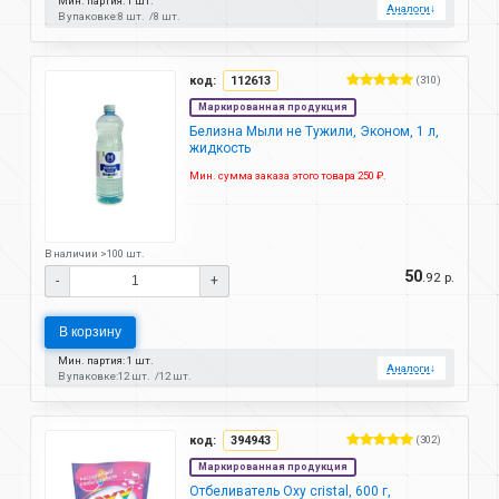
Мин. партия: 1 шт.
Аналоги
↓
В упаковке:
8 шт.
8 шт.
код:
112613
(310)
Маркированная продукция
Белизна Мыли не Тужили, Эконом, 1 л,
жидкость
Мин. сумма заказа этого товара 250 ₽.
В наличии >100 шт.
50
.92 р.
-
+
В корзину
Мин. партия: 1 шт.
Аналоги
↓
В упаковке:
12 шт.
12 шт.
код:
394943
(302)
Маркированная продукция
Отбеливатель Oxy cristal, 600 г,