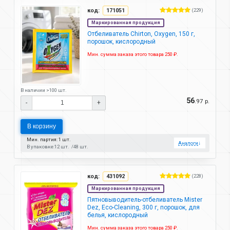
код:
171051
(229)
Маркированная продукция
Отбеливатель Chirton, Oxygen, 150 г,
порошок, кислородный
Мин. сумма заказа этого товара 250 ₽.
В наличии >100 шт.
56
.97 р.
-
+
В корзину
Мин. партия: 1 шт.
Аналоги
↓
В упаковке:
12 шт.
48 шт.
код:
431092
(228)
Маркированная продукция
Пятновыводитель-отбеливатель Mister
Dez, Eco-Cleaning, 300 г, порошок, для
белья, кислородный
Мин. сумма заказа этого товара 250 ₽.