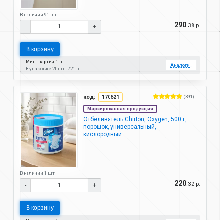
В наличии 91 шт.
290
.38 р.
-
+
В корзину
Мин. партия: 1 шт.
Аналоги
↓
В упаковке:
21 шт.
21 шт.
код:
170621
(391)
Маркированная продукция
Отбеливатель Chirton, Oxygen, 500 г,
порошок, универсальный,
кислородный
В наличии 1 шт.
220
.32 р.
-
+
В корзину