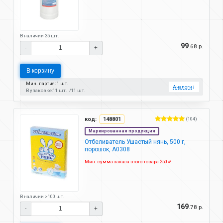
В наличии 35 шт.
99
.68 р.
-
+
В корзину
Мин. партия: 1 шт.
Аналоги
↓
В упаковке:
11 шт.
11 шт.
код:
148801
(104)
Маркированная продукция
Отбеливатель Ушастый нянь, 500 г,
порошок, А0308
Мин. сумма заказа этого товара 250 ₽.
В наличии >100 шт.
169
.78 р.
-
+