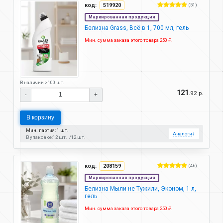
код:
519920
(51)
Маркированная продукция
Белизна Grass, Всё в 1, 700 мл, гель
Мин. сумма заказа этого товара 250 ₽.
В наличии >100 шт.
121
.92 р.
-
+
В корзину
Мин. партия: 1 шт.
Аналоги
↓
В упаковке:
12 шт.
12 шт.
код:
208159
(46)
Маркированная продукция
Белизна Мыли не Тужили, Эконом, 1 л,
гель
Мин. сумма заказа этого товара 250 ₽.