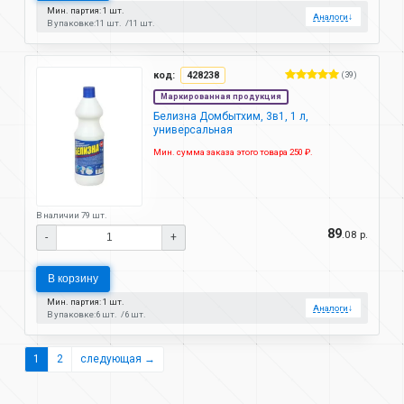
Мин. партия: 1 шт.
Аналоги
↓
В упаковке:
11 шт.
11 шт.
код:
428238
(39)
Маркированная продукция
Белизна Домбытхим, 3в1, 1 л,
универсальная
Мин. сумма заказа этого товара 250 ₽.
В наличии 79 шт.
89
.08 р.
-
+
В корзину
Мин. партия: 1 шт.
Аналоги
↓
В упаковке:
6 шт.
6 шт.
1
2
следующая →