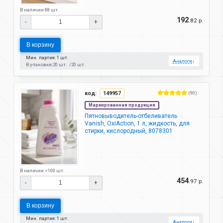
В наличии 88 шт.
192
.82 р.
-
+
В корзину
Мин. партия: 1 шт.
Аналоги
↓
В упаковке:
20 шт.
20 шт.
код:
149957
(90)
Маркированная продукция
Пятновыводитель-отбеливатель
Vanish, OxiAction, 1 л, жидкость, для
стирки, кислородный, 8078301
В наличии >100 шт.
454
.97 р.
-
+
В корзину
Мин. партия: 1 шт.
Аналоги
↓