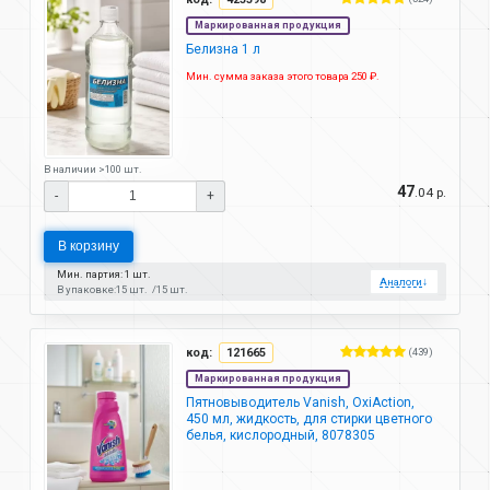
Маркированная продукция
Белизна 1 л
Мин. сумма заказа этого товара 250 ₽.
В наличии >100 шт.
47
.04 р.
-
+
В корзину
Мин. партия: 1 шт.
Аналоги
↓
В упаковке:
15 шт.
15 шт.
код:
121665
(439)
Маркированная продукция
Пятновыводитель Vanish, OxiAction,
450 мл, жидкость, для стирки цветного
белья, кислородный, 8078305