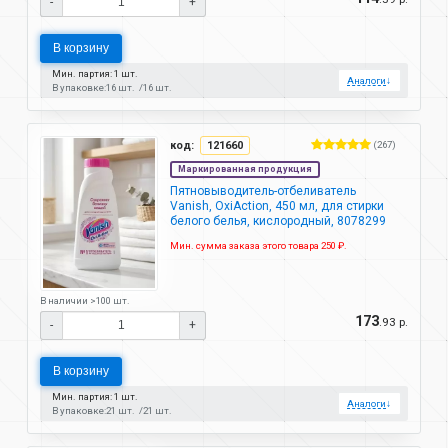
-
+
В корзину
Мин. партия: 1 шт.
Аналоги
↓
В упаковке:
16 шт.
16 шт.
код:
121660
(267)
Маркированная продукция
Пятновыводитель-отбеливатель
Vanish, OxiAction, 450 мл, для стирки
белого белья, кислородный, 8078299
Мин. сумма заказа этого товара 250 ₽.
В наличии >100 шт.
173
.93 р.
-
+
В корзину
Мин. партия: 1 шт.
Аналоги
↓
В упаковке:
21 шт.
21 шт.