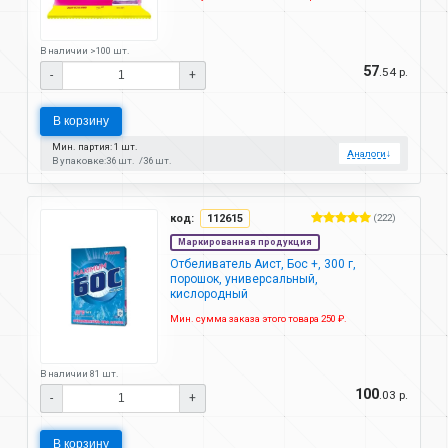
В наличии >100 шт.
57
.54 р.
-
+
В корзину
Мин. партия: 1 шт.
Аналоги
↓
В упаковке:
36 шт.
36 шт.
код:
112615
(222)
Маркированная продукция
Отбеливатель Аист, Бос +, 300 г,
порошок, универсальный,
кислородный
Мин. сумма заказа этого товара 250 ₽.
В наличии 81 шт.
100
.03 р.
-
+
В корзину