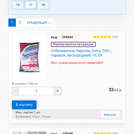
18
30
90
1
2
следующая →
код:
394944
(747)
Маркированная продукция
Отбеливатель Персоль, Extra, 200 г,
порошок, кислородный, ЧС-09
Мин. сумма заказа этого товара 250 ₽.
В наличии >100 шт.
33
.65 р.
-
+
В корзину
Мин. партия: 1 шт.
Аналоги
↓
В упаковке:
16 шт.
16 шт.
код:
425598
(524)