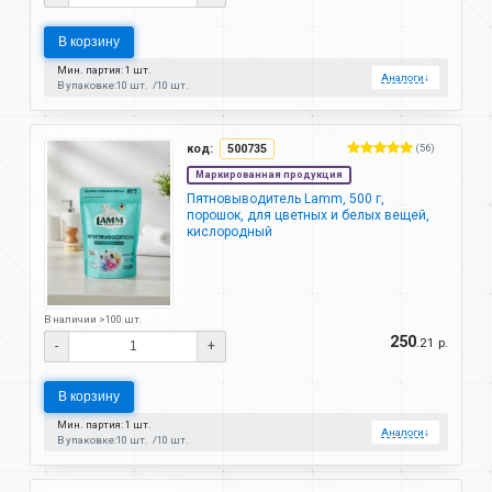
В корзину
Мин. партия: 1 шт.
Аналоги
↓
В упаковке:
10 шт.
10 шт.
код:
500735
(56)
Маркированная продукция
Пятновыводитель Lamm, 500 г,
порошок, для цветных и белых вещей,
кислородный
В наличии >100 шт.
250
.21 р.
-
+
В корзину
Мин. партия: 1 шт.
Аналоги
↓
В упаковке:
10 шт.
10 шт.