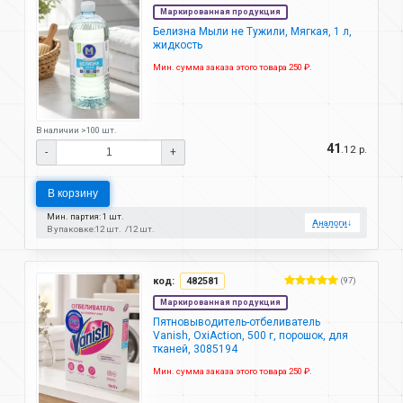
Маркированная продукция
Белизна Мыли не Тужили, Мягкая, 1 л,
жидкость
Мин. сумма заказа этого товара 250 ₽.
В наличии >100 шт.
41
.12 р.
-
+
В корзину
Мин. партия: 1 шт.
Аналоги
↓
В упаковке:
12 шт.
12 шт.
код:
482581
(97)
Маркированная продукция
Пятновыводитель-отбеливатель
Vanish, OxiAction, 500 г, порошок, для
тканей, 3085194
Мин. сумма заказа этого товара 250 ₽.