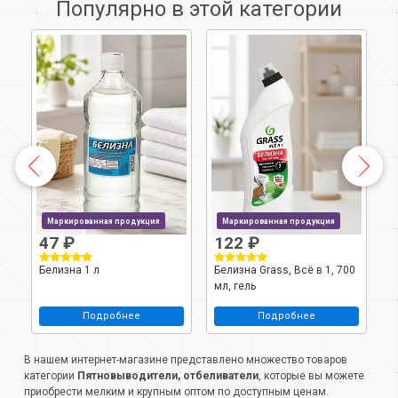
Популярно в этой категории
Маркированная продукция
Маркированная продукция
47 ₽
122 ₽
8
 1
Белизна 1 л
Белизна Grass, Всё в 1, 700
Б
мл, гель
Подробнее
Подробнее
В нашем интернет-магазине представлено множество товаров
категории
Пятновыводители, отбеливатели
, которые вы можете
приобрести мелким и крупным оптом по доступным ценам.