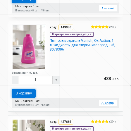
Мин. партия: 1 шт.
Аналоги
↓
В упаковке:
48 шт.
48 шт.
код:
149956
(208)
Маркированная продукция
Пятновыводитель Vanish, OxiAction, 1
л, жидкость, для стирки, кислородный,
8078306
В наличии >100 шт.
488
.09 р.
-
+
В корзину
Мин. партия: 1 шт.
Аналоги
↓
В упаковке:
12 шт.
12 шт.
код:
427669
(204)
Маркированная продукция