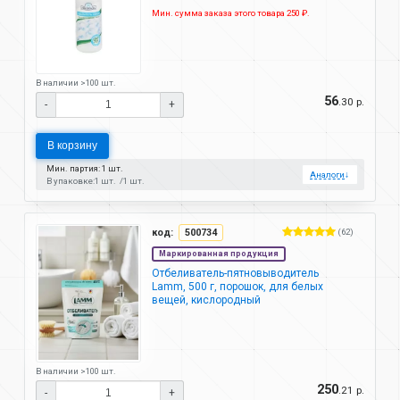
Мин. сумма заказа этого товара 250 ₽.
В наличии >100 шт.
56
.30 р.
-
+
В корзину
Мин. партия: 1 шт.
Аналоги
↓
В упаковке:
1 шт.
1 шт.
код:
500734
(62)
Маркированная продукция
Отбеливатель-пятновыводитель
Lamm, 500 г, порошок, для белых
вещей, кислородный
В наличии >100 шт.
250
.21 р.
-
+