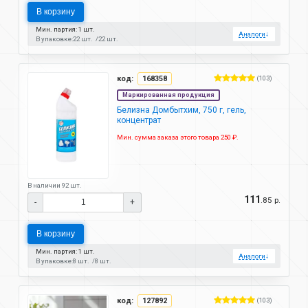
В корзину
Мин. партия: 1 шт.
Аналоги
↓
В упаковке:
22 шт.
22 шт.
код:
168358
(103)
Маркированная продукция
Белизна Домбытхим, 750 г, гель,
концентрат
Мин. сумма заказа этого товара 250 ₽.
В наличии 92 шт.
111
.85 р.
-
+
В корзину
Мин. партия: 1 шт.
Аналоги
↓
В упаковке:
8 шт.
8 шт.
код:
127892
(103)