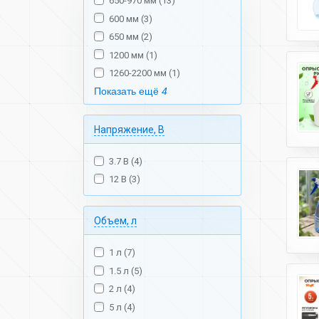
650-970 мм (13)
600 мм (3)
650 мм (2)
1200 мм (1)
1260-2200 мм (1)
Показать ещё
4
Напряжение, В
3.7 В (4)
12 В (3)
Объем, л
1 л (7)
1.5 л (5)
2 л (4)
5 л (4)