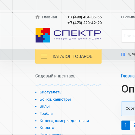
Главная
+7 (499) 404-05-66
О комп
+7 (473) 220-42-20
Поиск
% Р
КАТАЛОГ ТОВАРОВ
Садовый инвентарь
Главн
Оп
Биотуалеты
Бочки, канистры
Вилы
Cорт
Грабли
Колеса, камеры для тачки
1
Корыта
Косы, серпы