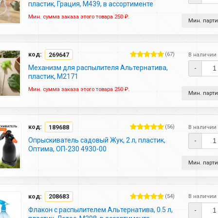
пластик, Грация, М439, в ассортименте
Мин. сумма заказа этого товара 250 ₽.
Мин. партия
код:
269647
(67)
В наличии 
Механизм для распылителя Альтернатива,
-
пластик, М2171
Мин. сумма заказа этого товара 250 ₽.
Мин. партия
код:
189688
(56)
В наличии 
Опрыскиватель садовый Жук, 2 л, пластик,
-
Оптима, ОП-230 4930-00
Мин. партия
код:
208683
(54)
В наличии 
Флакон с распылителем Альтернатива, 0.5 л,
-