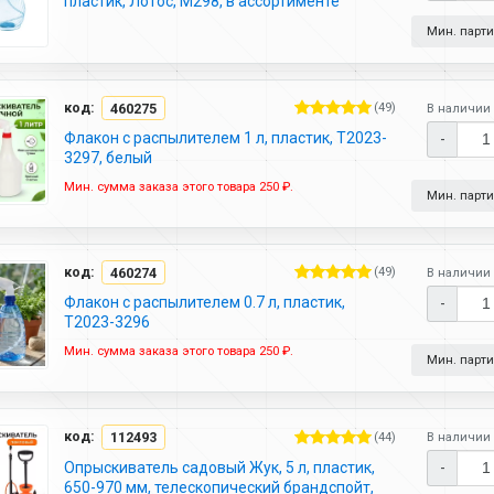
пластик, Лотос, М298, в ассортименте
Мин. партия
код:
460275
(49)
В наличии 
Флакон с распылителем 1 л, пластик, T2023-
-
3297, белый
Мин. сумма заказа этого товара 250 ₽.
Мин. партия
код:
460274
(49)
В наличии 
Флакон с распылителем 0.7 л, пластик,
-
T2023-3296
Мин. сумма заказа этого товара 250 ₽.
Мин. партия
код:
112493
(44)
В наличии 
Опрыскиватель садовый Жук, 5 л, пластик,
-
650-970 мм, телескопический брандспойт,