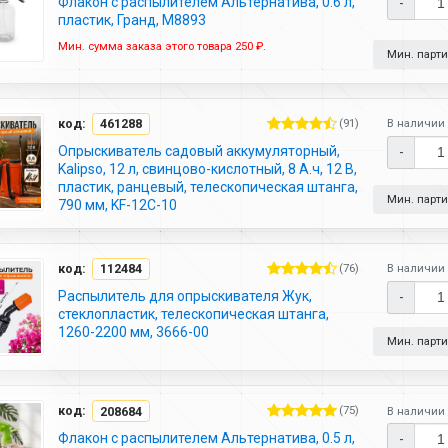
Флакон с распылителем Альтернатива, 0.6 л,
-
пластик, Гранд, М8893
Мин. сумма заказа этого товара 250 ₽.
Мин. партия
код:
461288
(91)
В наличии 
Опрыскиватель садовый аккумуляторный,
-
Kalipso, 12 л, свинцово-кислотный, 8 А.ч, 12 В,
пластик, ранцевый, телескопическая штанга,
Мин. партия
790 мм, KF-12C-10
код:
112484
(76)
В наличии 
Распылитель для опрыскивателя Жук,
-
стеклопластик, телескопическая штанга,
1260-2200 мм, 3666-00
Мин. партия
код:
208684
(75)
В наличии 
Флакон с распылителем Альтернатива, 0.5 л,
-