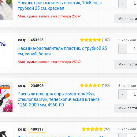
Насадка-распылитель пластик, 10х8 см, с
-
трубкой 25 см, красная
Мин. сумма заказа этого товара 250 ₽.
Мин. партия
код:
453225
(107)
В наличии 
Насадка-распылитель пластик, с трубкой 25
-
см, синий, белая
Мин. сумма заказа этого товара 250 ₽.
Мин. партия
код:
234598
(100)
В наличии 
Распылитель для опрыскивателя Жук,
-
стеклопластик, телескопическая штанга,
1260-3000 мм, 4960-00
Мин. партия
код:
489317
(92)
В наличии 