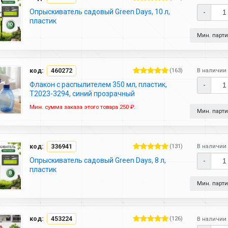
Опрыскиватель садовый Green Days, 10 л,
-
пластик
Мин. партия
код:
460272
(163)
В наличии 
Флакон с распылителем 350 мл, пластик,
-
T2023-3294, синий прозрачный
Мин. сумма заказа этого товара 250 ₽.
Мин. партия
код:
336941
(131)
В наличии 
Опрыскиватель садовый Green Days, 8 л,
-
пластик
Мин. партия
код:
453224
(126)
В наличии 