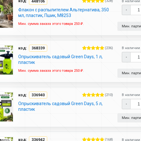
код:
448106
(328)
В наличии 
Флакон с распылителем Альтернатива, 350
-
мл, пластик, Пшик, М8253
Мин. сумма заказа этого товара 250 ₽.
Мин. партия
код:
368339
(236)
В наличии 
Опрыскиватель садовый Green Days, 1 л,
-
пластик
Мин. сумма заказа этого товара 250 ₽.
Мин. партия
код:
336940
(210)
В наличии 
Опрыскиватель садовый Green Days, 5 л,
-
пластик
Мин. партия
код:
336942
(168)
В наличии 