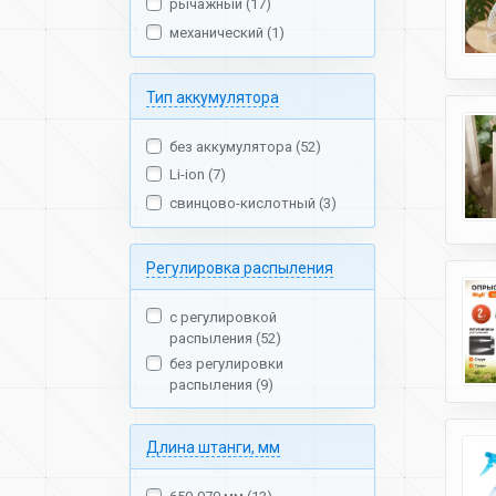
рычажный (17)
механический (1)
Тип аккумулятора
без аккумулятора (52)
Li-ion (7)
свинцово-кислотный (3)
Регулировка распыления
с регулировкой
распыления (52)
без регулировки
распыления (9)
Длина штанги, мм