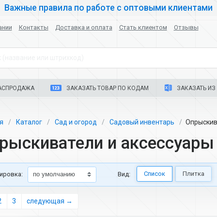
Важные правила по работе с оптовыми клиентами
ании
Контакты
Доставка и оплата
Стать клиентом
Отзывы
 (название или штрихкод)
АСПРОДАЖА
ЗАКАЗАТЬ ТОВАР ПО КОДАМ
ЗАКАЗАТЬ ИЗ 
ая
Каталог
Сад и огород
Садовый инвентарь
Опрыскив
рыскиватели и аксессуары
Список
Плитка
ировка:
Вид:
2
3
следующая →