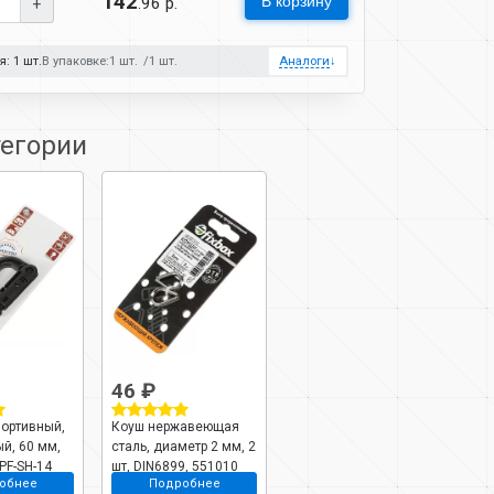
142
В корзину
.96 р.
+
: 1 шт.
В упаковке:
1 шт.
1 шт.
Аналоги
↓
тегории
46 ₽
портивный,
Коуш нержавеющая
й, 60 мм,
сталь, диаметр 2 мм, 2
PF-SH-14
шт, DIN6899, 551010
обнее
Подробнее