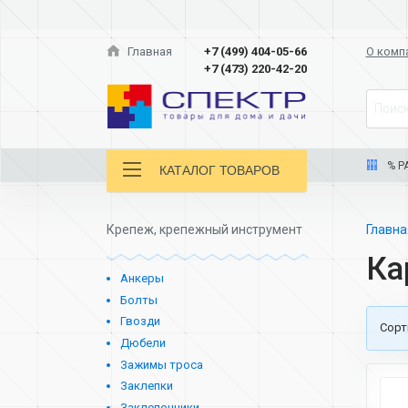
Главная
+7 (499) 404-05-66
О комп
+7 (473) 220-42-20
Поиск
% Р
КАТАЛОГ ТОВАРОВ
Крепеж, крепежный инструмент
Главн
Ка
Анкеры
Болты
Гвозди
Cорт
Дюбели
Зажимы троса
Заклепки
Заклепочники