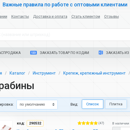
Важные правила по работе с оптовыми клиентами
ании
Контакты
Доставка и оплата
Стать клиентом
Отзывы
 (название или штрихкод)
АСПРОДАЖА
ЗАКАЗАТЬ ТОВАР ПО КОДАМ
ЗАКАЗАТЬ ИЗ 
ая
Каталог
Инструмент
Крепеж, крепежный инструмент
рабины
Список
Плитка
ировка:
Вид:
код:
290532
(47)
В наличии 