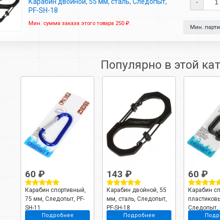
Карабин двойной, 55 мм, сталь, Следопыт,
-
PF-SH-18
Мин. сумма заказа этого товара 250 ₽.
Мин. партия
Популярно в этой ка
60 ₽
143 ₽
60 ₽
Карабин спортивный,
Карабин двойной, 55
Карабин с
75 мм, Следопыт, PF-
мм, сталь, Следопыт,
пластиковы
SH-11
PF-SH-18
Следопыт, 
Подробнее
Подробнее
Подр