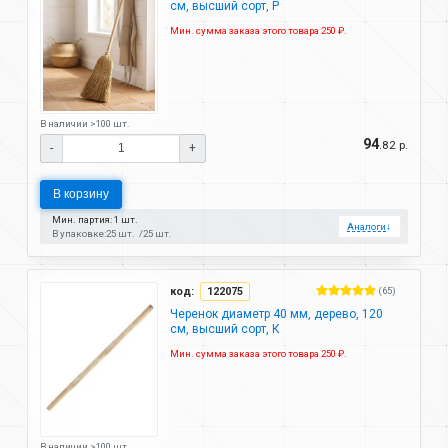
см, высший сорт, Р
Мин. сумма заказа этого товара 250 ₽.
В наличии >100 шт.
94
.82 р.
-
+
В корзину
Мин. партия: 1 шт.
Аналоги
↓
В упаковке:
25 шт.
25 шт.
код:
122075
(65)
Черенок диаметр 40 мм, дерево, 120
см, высший сорт, К
Мин. сумма заказа этого товара 250 ₽.
В наличии >100 шт.