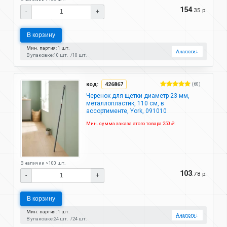
154
.35 р.
-
+
В корзину
Мин. партия: 1 шт.
Аналоги
↓
В упаковке:
10 шт.
10 шт.
код:
426867
(60)
Черенок для щетки диаметр 23 мм,
металлопластик, 110 см, в
ассортименте, York, 091010
Мин. сумма заказа этого товара 250 ₽.
В наличии >100 шт.
103
.78 р.
-
+
В корзину
Мин. партия: 1 шт.
Аналоги
↓
В упаковке:
24 шт.
24 шт.