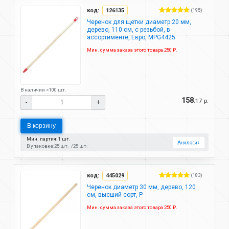
код:
126135
(195)
Черенок для щетки диаметр 20 мм,
дерево, 110 см, с резьбой, в
ассортименте, Евро, MPG4425
Мин. сумма заказа этого товара 250 ₽.
В наличии >100 шт.
158
.17 р.
-
+
В корзину
Мин. партия: 1 шт.
Аналоги
↓
В упаковке:
25 шт.
25 шт.
код:
445029
(183)
Черенок диаметр 30 мм, дерево, 120
см, высший сорт, P
Мин. сумма заказа этого товара 250 ₽.