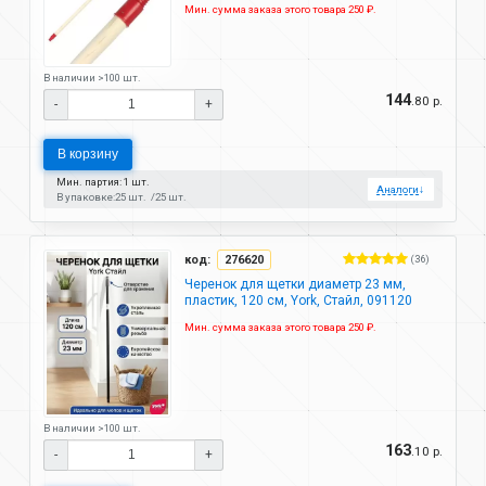
Мин. сумма заказа этого товара 250 ₽.
В наличии >100 шт.
144
.80 р.
-
+
В корзину
Мин. партия: 1 шт.
Аналоги
↓
В упаковке:
25 шт.
25 шт.
код:
276620
(36)
Черенок для щетки диаметр 23 мм,
пластик, 120 см, York, Стайл, 091120
Мин. сумма заказа этого товара 250 ₽.
В наличии >100 шт.
163
.10 р.
-
+