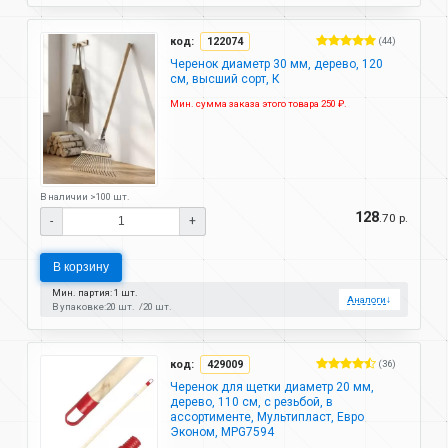
код:
122074
(44)
Черенок диаметр 30 мм, дерево, 120
см, высший сорт, К
Мин. сумма заказа этого товара 250 ₽.
В наличии >100 шт.
128
.70 р.
-
+
В корзину
Мин. партия: 1 шт.
Аналоги
↓
В упаковке:
20 шт.
20 шт.
код:
429009
(36)
Черенок для щетки диаметр 20 мм,
дерево, 110 см, с резьбой, в
ассортименте, Мультипласт, Евро
Эконом, MPG7594