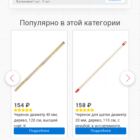
В упаковке:
1 шт.
1 шт.
Популярно в этой категории
154 ₽
158 ₽
Черенок диаметр 40 мм,
Черенок для щетки диаметр
Ч
дерево, 120 см, высший
20 мм, дерево, 110 см, с
2
сорт, К
резьбой, в ассортименте,
с
Подробнее
Подробнее
Евро, MPG4425
0