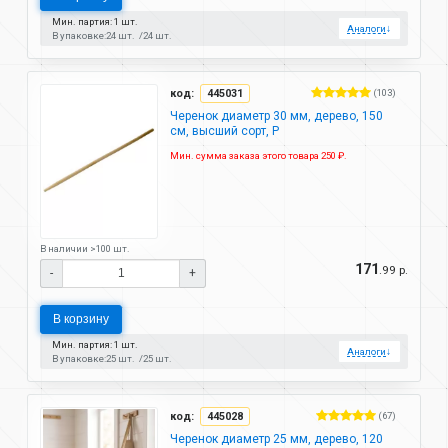
Мин. партия: 1 шт.
Аналоги
↓
В упаковке:
24 шт.
24 шт.
код:
445031
(103)
Черенок диаметр 30 мм, дерево, 150
см, высший сорт, P
Мин. сумма заказа этого товара 250 ₽.
В наличии >100 шт.
171
.99 р.
-
+
В корзину
Мин. партия: 1 шт.
Аналоги
↓
В упаковке:
25 шт.
25 шт.
код:
445028
(67)
Черенок диаметр 25 мм, дерево, 120