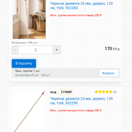
Черенок диаметр 26 мм, дерево, 120
см, York, 902280
Мин. сумма заказа этого товара 250 ₽.
В наличии >100 шт.
170
.59 р.
-
+
В корзину
Мин. партия: 1 шт.
Аналоги
↓
В упаковке:
25 шт.
25 шт.
код:
519689
(3)
Черенок диаметр 24 мм, дерево, 130
см, York, 902290
Мин. сумма заказа этого товара 250 ₽.