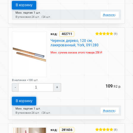
В корзину
Мин. партия: 1 шт.
Аналоги
↓
В упаковке:
24 шт.
24 шт.
код:
402711
(9)
Черенок дерево, 120 см,
лакированный, York, 091280
Мин. сумма заказа этого товара 250 ₽.
В наличии >100 шт.
109
.92 р.
-
+
В корзину
Мин. партия: 1 шт.
Аналоги
↓
В упаковке:
24 шт.
24 шт.
код:
281656
(8)