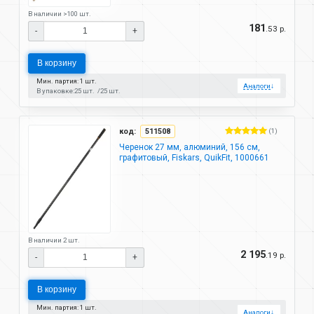
В наличии >100 шт.
181
.53 р.
-
+
В корзину
Мин. партия: 1 шт.
Аналоги
↓
В упаковке:
25 шт.
25 шт.
код:
511508
(1)
Черенок 27 мм, алюминий, 156 см,
графитовый, Fiskars, QuikFit, 1000661
В наличии 2 шт.
2 195
.19 р.
-
+
В корзину
Мин. партия: 1 шт.
Аналоги
↓