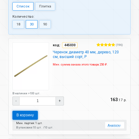
Список
Плитка
Количество:
18
30
90
код:
445030
(196)
Черенок диаметр 40 мм, дерево, 120
см, высший сорт, P
Мин. сумма заказа этого товара 250 ₽.
В наличии >100 шт.
163
.17 р.
-
+
В корзину
Мин. партия: 1 шт.
Аналоги
↓
В упаковке:
10 шт.
10 шт.