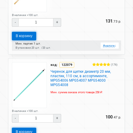
В наличии >100 шт.
131
.73 р.
-
+
В корзину
Мин. партия: 1 шт.
Аналоги
↓
В упаковке:
20 шт.
20 шт.
код:
122079
(176)
Черенок для щетки диаметр 20 мм,
пластик, 110 см, в ассортименте,
MPG54006 MPG54007 MPG54000
MPG54008
Мин. сумма заказа этого товара 250 ₽.
В наличии >100 шт.
100
.47 р.
-
+
В корзину