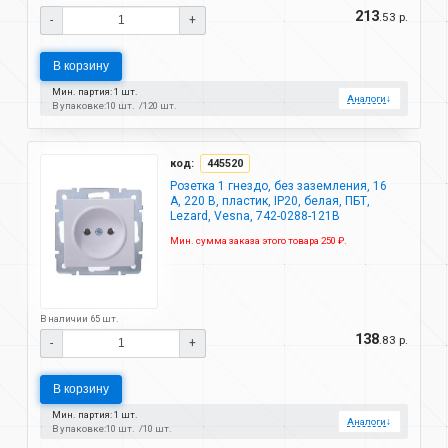
213
.53 р.
-
+
В корзину
Мин. партия: 1 шт.
Аналоги
↓
В упаковке:
10 шт.
120 шт.
код:
445520
Розетка 1 гнездо, без заземления, 16
А, 220 В, пластик, IP20, белая, ПБТ,
Lezard, Vesna, 742-0288-121B
Мин. сумма заказа этого товара 250 ₽.
В наличии 65 шт.
138
.83 р.
-
+
В корзину
Мин. партия: 1 шт.
Аналоги
↓
В упаковке:
10 шт.
10 шт.