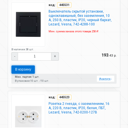
код:
445531
Выключатель скрытой установки,
одноклавишный, без заземления, 10
А, 250 В, пластик, IP20, черный бархат,
Lezard, Vesna, 742-4288-100
Мин. сумма заказа этого товара 250 ₽.
В наличии 38 шт.
193
.43 р.
-
+
В корзину
Мин. партия: 1 шт.
Аналоги
↓
В упаковке:
10 шт.
10 шт.
код:
445523
Розетка 2 гнезда, с заземлением, 16
А, 220 В, пластик, IP20, белая, ПБТ,
Lezard, Vesna, 742-0200-127B