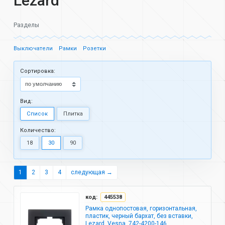
Lezard
Разделы
Выключатели
Рамки
Розетки
Cортировка:
Вид:
Список
Плитка
Количество:
18
30
90
1
2
3
4
следующая →
код:
445538
Рамка однопостовая, горизонтальная,
пластик, черный бархат, без вставки,
Lezard, Vesna, 742-4200-146