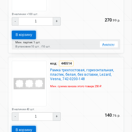
В наличии >100 шт.
270
.99 р.
-
+
В корзину
Мин. партия: 1 шт.
Аналоги
↓
В упаковке:
10 шт.
10 шт.
код:
445514
Рамка трехпостовая, горизонтальная,
пластик, белая, без вставки, Lezard,
Vesna, 742-0200-148
Мин. сумма заказа этого товара 250 ₽.
В наличии 40 шт.
140
.76 р.
-
+
В корзину