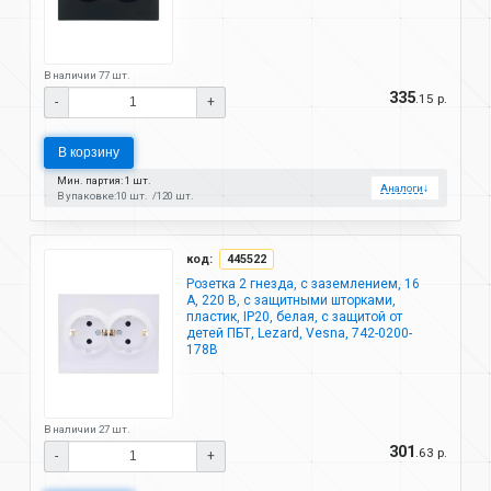
В наличии 77 шт.
335
.15 р.
-
+
В корзину
Мин. партия: 1 шт.
Аналоги
↓
В упаковке:
10 шт.
120 шт.
код:
445522
Розетка 2 гнезда, с заземлением, 16
А, 220 В, с защитными шторками,
пластик, IP20, белая, с защитой от
детей ПБТ, Lezard, Vesna, 742-0200-
178B
В наличии 27 шт.
301
.63 р.
-
+