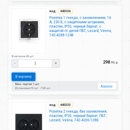
код:
445536
Розетка 1 гнездо, с заземлением, 16
А, 230 В, с защитными шторками,
пластик, IP20, черный бархат, с
защитой от детей ПБТ, Lezard, Vesna,
742-4288-124B
В наличии 46 шт.
298
.95 р.
-
+
В корзину
Мин. партия: 1 шт.
Аналоги
↓
В упаковке:
10 шт.
120 шт.
код:
445533
Розетка 2 гнезда, без заземления,
пластик, IP20, черный бархат, ПБТ,
Lezard, Vesna, 742-4200-128B