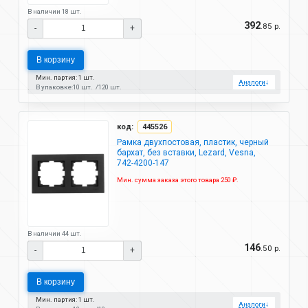
В наличии 18 шт.
392
.85 р.
-
+
В корзину
Мин. партия: 1 шт.
Аналоги
↓
В упаковке:
10 шт.
120 шт.
код:
445526
Рамка двухпостовая, пластик, черный
бархат, без вставки, Lezard, Vesna,
742-4200-147
Мин. сумма заказа этого товара 250 ₽.
В наличии 44 шт.
146
.50 р.
-
+
В корзину
Мин. партия: 1 шт.
Аналоги
↓