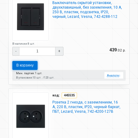
Выключатель скрытой установки,
двухклавишный, без заземления, 10 А,
250 В, пластик, подсветка, IP20,
черный, Lezard, Vesna, 742-4288-112
В наличии 8 шт.
439
.02 р.
-
+
В корзину
Мин. партия: 1 шт.
Аналоги
↓
В упаковке:
10 шт.
120 шт.
код:
445535
Розетка 2 гнезда, с заземлением, 16
А, 220 В, пластик, IP20, черный бархат,
ПБТ, Lezard, Vesna, 742-4200-127B