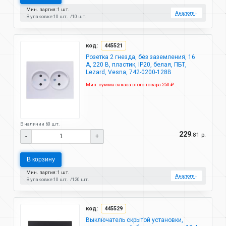
Мин. партия: 1 шт.
Аналоги
↓
В упаковке:
10 шт.
10 шт.
код:
445521
Розетка 2 гнезда, без заземления, 16
А, 220 В, пластик, IP20, белая, ПБТ,
Lezard, Vesna, 742-0200-128B
Мин. сумма заказа этого товара 250 ₽.
В наличии 60 шт.
229
.81 р.
-
+
В корзину
Мин. партия: 1 шт.
Аналоги
↓
В упаковке:
10 шт.
120 шт.
код:
445529
Выключатель скрытой установки,