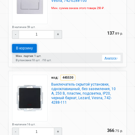
Vesna, 742-0288-100
Мин. сумма заказа этого товара 250 ₽.
В наличии 59 шт.
137
.89 р.
-
+
В корзину
Мин. партия: 1 шт.
Аналоги
↓
В упаковке:
10 шт.
10 шт.
код:
445530
Выключатель скрытой установки,
одноклавишный, без заземления, 10
А, 250 В, пластик, подсветка, IP20,
черный бархат, Lezard, Vesna, 742-
4288-111
В наличии 16 шт.
366
.75 р.
-
+