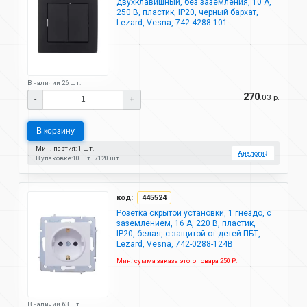
двухклавишный, без заземления, 10 А,
250 В, пластик, IP20, черный бархат,
Lezard, Vesna, 742-4288-101
В наличии 26 шт.
270
.03 р.
-
+
В корзину
Мин. партия: 1 шт.
Аналоги
↓
В упаковке:
10 шт.
120 шт.
код:
445524
Розетка скрытой установки, 1 гнездо, с
заземлением, 16 А, 220 В, пластик,
IP20, белая, с защитой от детей ПБТ,
Lezard, Vesna, 742-0288-124B
Мин. сумма заказа этого товара 250 ₽.
В наличии 63 шт.