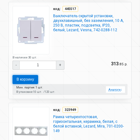
код:
445517
Выключатель скрытой установки,
двухклавишный, без заземления, 10 А,
250 В, пластик, подсветка, IP20,
белый, Lezard, Vesna, 742-0288-112
В наличии 30 шт.
313
.85 р.
-
+
В корзину
Мин. партия: 1 шт.
Аналоги
↓
В упаковке:
10 шт.
120 шт.
код:
323949
Рамка четырехпостовая,
горизонтальная, керамика, белая, с
белой вставкой, Lezard, Mira, 701-0200-
149