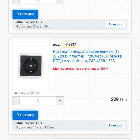
В корзину
Мин. партия: 1 шт.
Аналоги
↓
В упаковке:
20 шт.
20 шт.
код:
445537
Розетка 1 гнездо, с заземлением, 16
А, 220 В, пластик, IP20, черный бархат,
ПБТ, Lezard, Vesna, 742-4288-122B
Мин. сумма заказа этого товара 250 ₽.
В наличии >100 шт.
229
.81 р.
-
+
В корзину
Мин. партия: 1 шт.
Аналоги
↓
В упаковке:
10 шт.
120 шт.