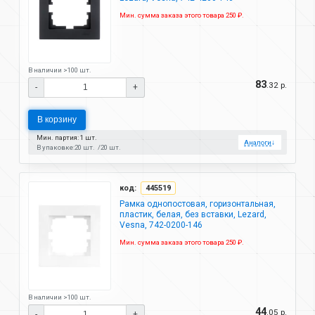
Мин. сумма заказа этого товара 250 ₽.
В наличии >100 шт.
83
.32 р.
-
+
В корзину
Мин. партия: 1 шт.
Аналоги
↓
В упаковке:
20 шт.
20 шт.
код:
445519
Рамка однопостовая, горизонтальная,
пластик, белая, без вставки, Lezard,
Vesna, 742-0200-146
Мин. сумма заказа этого товара 250 ₽.
В наличии >100 шт.
44
.05 р.
-
+