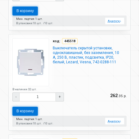
В корзину
Мин. партия: 1 шт.
Аналоги
↓
В упаковке:
10 шт.
10 шт.
код:
445518
Выключатель скрытой установки,
одноклавишный, без заземления, 10
А, 250 В, пластик, подсветка, IP20,
белый, Lezard, Vesna, 742-0288-111
В наличии 32 шт.
262
.35 р.
-
+
В корзину
Мин. партия: 1 шт.
Аналоги
↓
В упаковке:
10 шт.
10 шт.