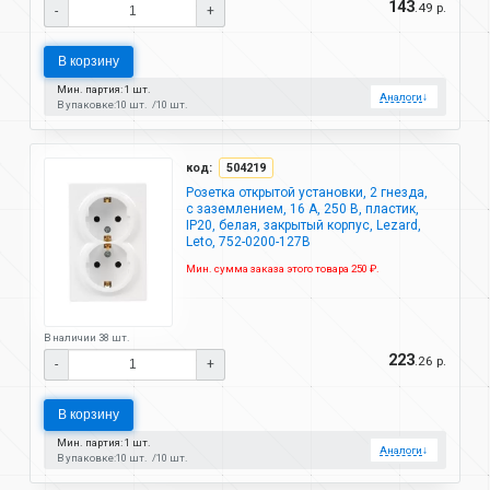
143
.49 р.
-
+
В корзину
Мин. партия: 1 шт.
Аналоги
↓
В упаковке:
10 шт.
10 шт.
код:
504219
Розетка открытой установки, 2 гнезда,
с заземлением, 16 А, 250 В, пластик,
IP20, белая, закрытый корпус, Lezard,
Leto, 752-0200-127B
Мин. сумма заказа этого товара 250 ₽.
В наличии 38 шт.
223
.26 р.
-
+
В корзину
Мин. партия: 1 шт.
Аналоги
↓
В упаковке:
10 шт.
10 шт.