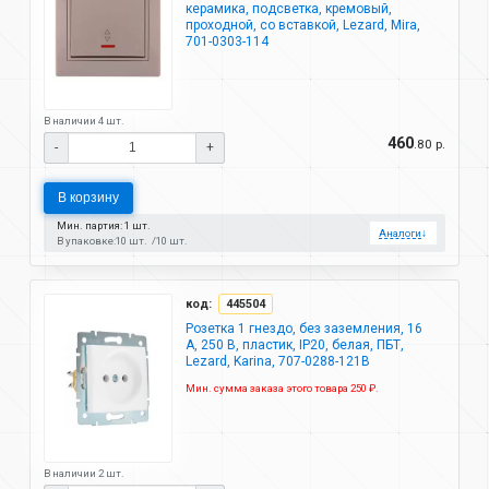
керамика, подсветка, кремовый,
проходной, со вставкой, Lezard, Mira,
701-0303-114
В наличии 4 шт.
460
.80 р.
-
+
В корзину
Мин. партия: 1 шт.
Аналоги
↓
В упаковке:
10 шт.
10 шт.
код:
445504
Розетка 1 гнездо, без заземления, 16
А, 250 В, пластик, IP20, белая, ПБТ,
Lezard, Karina, 707-0288-121B
Мин. сумма заказа этого товара 250 ₽.
В наличии 2 шт.