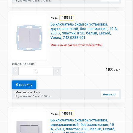
В упаковке:
10 шт.
10 шт.
код:
445516
Выключатель скрытой установки,
двухклавишный, без заземления, 10 А,
250 В, пластик, IP20, белый, Lezard,
Vesna, 742-0288-101
Мин. сумма заказа этого товара 250 ₽.
В наличии 43 шт.
183
.24 р.
-
+
В корзину
Мин. партия: 1 шт.
Аналоги
↓
В упаковке:
10 шт.
120 шт.
код:
445515
Выключатель скрытой установки,
одноклавишный, без заземления, 10
А, 250 В, пластик, IP20, белый, Lezard,