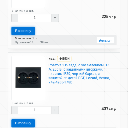
В наличии 38 шт.
225
.97 р.
-
+
В корзину
Мин. партия: 1 шт.
Аналоги
↓
В упаковке:
10 шт.
10 шт.
код:
445534
Розетка 2 гнезда, с заземлением, 16
А, 250 В, с защитными шторками,
пластик, IP20, черный бархат, с
защитой от детей ПБТ, Lezard, Vesna,
742-4200-178B
В наличии 39 шт.
437
.60 р.
-
+
В корзину