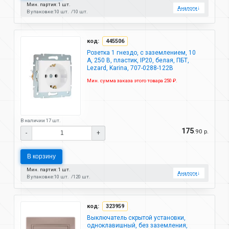
Мин. партия: 1 шт.
Аналоги
↓
В упаковке:
10 шт.
10 шт.
код:
445506
Розетка 1 гнездо, с заземлением, 10
А, 250 В, пластик, IP20, белая, ПБТ,
Lezard, Karina, 707-0288-122B
Мин. сумма заказа этого товара 250 ₽.
В наличии 17 шт.
175
.90 р.
-
+
В корзину
Мин. партия: 1 шт.
Аналоги
↓
В упаковке:
10 шт.
120 шт.
код:
323959
Выключатель скрытой установки,
одноклавишный, без заземления,