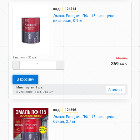
код:
124714
Эмаль Расцвет, ПФ-115, глянцевая,
вишневая, 0.9 кг
В наличии 35 шт.
410
.49 р.
369
.44 р.
-
+
В корзину
Мин. партия: 1 шт.
Аналоги
↓
В упаковке:
14 шт.
14 шт.
код:
124696
Эмаль Расцвет, ПФ-115, глянцевая,
белая, 2.7 кг