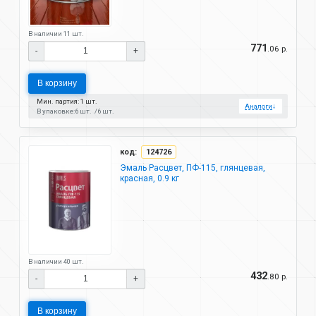
В наличии 11 шт.
771
.06 р.
-
+
В корзину
Мин. партия: 1 шт.
Аналоги
↓
В упаковке:
6 шт.
6 шт.
код:
124726
Эмаль Расцвет, ПФ-115, глянцевая,
красная, 0.9 кг
В наличии 40 шт.
432
.80 р.
-
+
В корзину