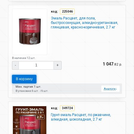
код:
225046
Эмаль Расцвет, для пола,
быстросохнущая, алкидно-уретановая,
глянцевая, красно-коричневая, 2.7 кг
В наличии 12 шт.
1 047
.82 р.
-
+
В корзину
Мин. партия: 1 шт.
Аналоги
↓
В упаковке:
6 шт.
6 шт.
код:
349724
Грунт-эмаль Расцвет, по ржавчине,
алкидная, шоколадная, 2.7 кг