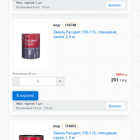
Мин. партия: 1 шт.
Аналоги
↓
В упаковке:
6 шт.
6 шт.
код:
124748
Эмаль Расцвет, ПФ-115, глянцевая,
синяя, 0.9 кг
В наличии 44 шт.
400
.81 р.
291
.14 р.
-
+
В корзину
Мин. партия: 1 шт.
Аналоги
↓
В упаковке:
14 шт.
14 шт.
код:
134653
Эмаль Расцвет, ПФ-115, глянцевая,
серая, 1.9 кг