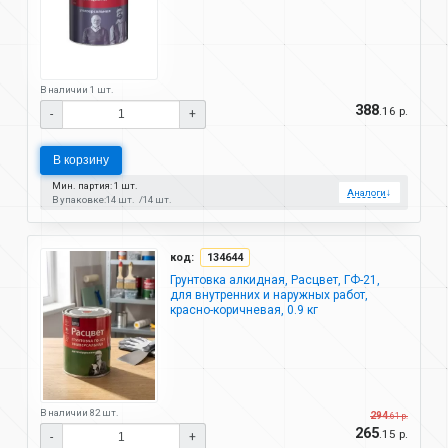
В наличии 1 шт.
388
.16 р.
-
+
В корзину
Мин. партия: 1 шт.
Аналоги
↓
В упаковке:
14 шт.
14 шт.
код:
134644
Грунтовка алкидная, Расцвет, ГФ-21,
для внутренних и наружных работ,
красно-коричневая, 0.9 кг
В наличии 82 шт.
294
.61 р.
265
.15 р.
-
+