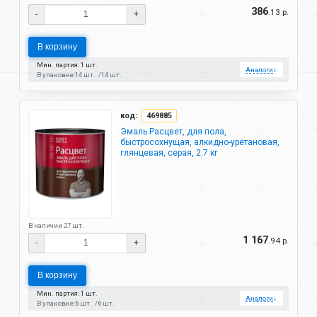
386
.13 р.
-
+
В корзину
Мин. партия: 1 шт.
Аналоги
↓
В упаковке:
14 шт.
14 шт.
код:
469885
Эмаль Расцвет, для пола,
быстросохнущая, алкидно-уретановая,
глянцевая, серая, 2.7 кг
В наличии 27 шт.
1 167
.94 р.
-
+
В корзину
Мин. партия: 1 шт.
Аналоги
↓
В упаковке:
6 шт.
6 шт.