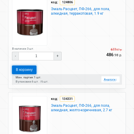
код:
124806
Эмаль Расцвет, ПФ-266, для пола,
алкидная, терракотовая, 1.9 кг
В наличии 3 шт.
677
.67 р.
486
.98 р.
-
+
В корзину
Мин. партия: 1 шт.
Аналоги
↓
В упаковке:
6 шт.
6 шт.
код:
134331
Эмаль Расцвет, ПФ-266, для пола,
алкидная, желто-коричневая, 2.7 кг