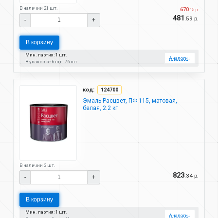
В наличии 21 шт.
670
.15 р.
481
.59 р.
-
+
В корзину
Мин. партия: 1 шт.
Аналоги
↓
В упаковке:
6 шт.
6 шт.
код:
124700
Эмаль Расцвет, ПФ-115, матовая,
белая, 2.2 кг
В наличии 3 шт.
823
.34 р.
-
+
В корзину
Мин. партия: 1 шт.
Аналоги
↓