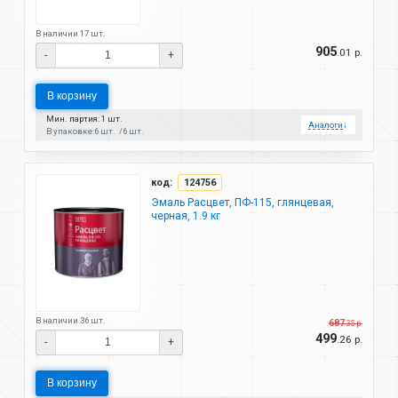
В наличии 17 шт.
905
.01 р.
-
+
В корзину
Мин. партия: 1 шт.
Аналоги
↓
В упаковке:
6 шт.
6 шт.
код:
124756
Эмаль Расцвет, ПФ-115, глянцевая,
черная, 1.9 кг
В наличии 36 шт.
687
.35 р.
499
.26 р.
-
+
В корзину