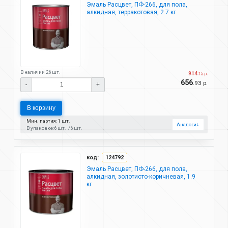
Эмаль Расцвет, ПФ-266, для пола,
алкидная, терракотовая, 2.7 кг
В наличии 26 шт.
914
.15 р.
656
.93 р.
-
+
В корзину
Мин. партия: 1 шт.
Аналоги
↓
В упаковке:
6 шт.
6 шт.
код:
124792
Эмаль Расцвет, ПФ-266, для пола,
алкидная, золотисто-коричневая, 1.9
кг