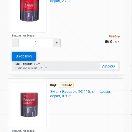
серая, 2.7 кг
В наличии 46 шт.
958
.91 р.
863
.04 р.
-
+
В корзину
Мин. партия: 1 шт.
Аналоги
↓
В упаковке:
6 шт.
6 шт.
код:
134642
Эмаль Расцвет, ПФ-115, глянцевая,
серая, 0.9 кг
В наличии 45 шт.