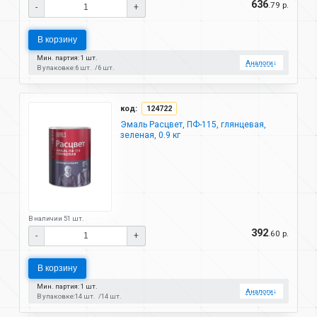
636
.79 р.
-
+
В корзину
Мин. партия: 1 шт.
Аналоги
↓
В упаковке:
6 шт.
6 шт.
код:
124722
Эмаль Расцвет, ПФ-115, глянцевая,
зеленая, 0.9 кг
В наличии 51 шт.
392
.60 р.
-
+
В корзину
Мин. партия: 1 шт.
Аналоги
↓
В упаковке:
14 шт.
14 шт.