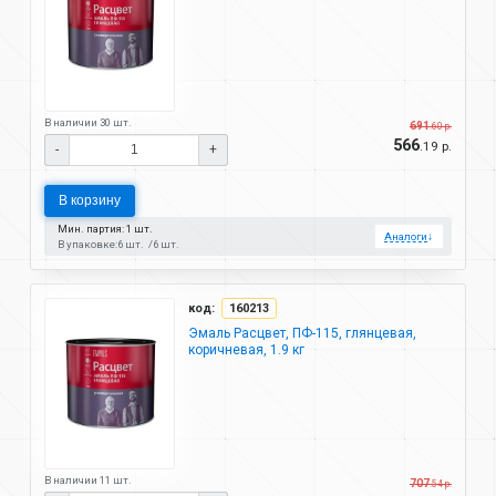
В наличии 30 шт.
691
.60 р.
566
.19 р.
-
+
В корзину
Мин. партия: 1 шт.
Аналоги
↓
В упаковке:
6 шт.
6 шт.
код:
160213
Эмаль Расцвет, ПФ-115, глянцевая,
коричневая, 1.9 кг
В наличии 11 шт.
707
.54 р.