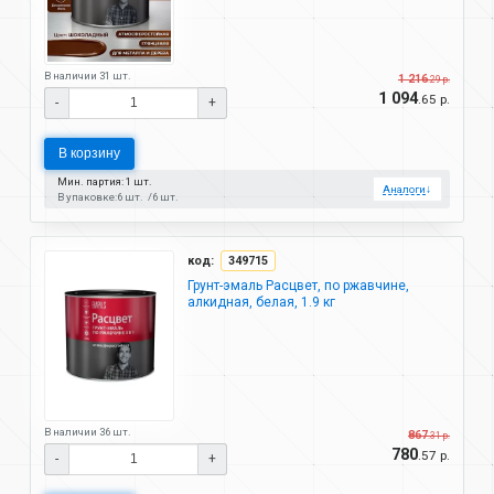
В наличии 31 шт.
1 216
.29 р.
1 094
.65 р.
-
+
В корзину
Мин. партия: 1 шт.
Аналоги
↓
В упаковке:
6 шт.
6 шт.
код:
349715
Грунт-эмаль Расцвет, по ржавчине,
алкидная, белая, 1.9 кг
В наличии 36 шт.
867
.31 р.
780
.57 р.
-
+