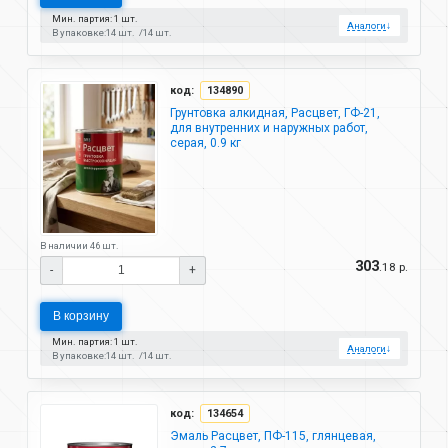
Мин. партия: 1 шт.
Аналоги
↓
В упаковке:
14 шт.
14 шт.
код:
134890
Грунтовка алкидная, Расцвет, ГФ-21,
для внутренних и наружных работ,
серая, 0.9 кг
В наличии 46 шт.
303
.18 р.
-
+
В корзину
Мин. партия: 1 шт.
Аналоги
↓
В упаковке:
14 шт.
14 шт.
код:
134654
Эмаль Расцвет, ПФ-115, глянцевая,