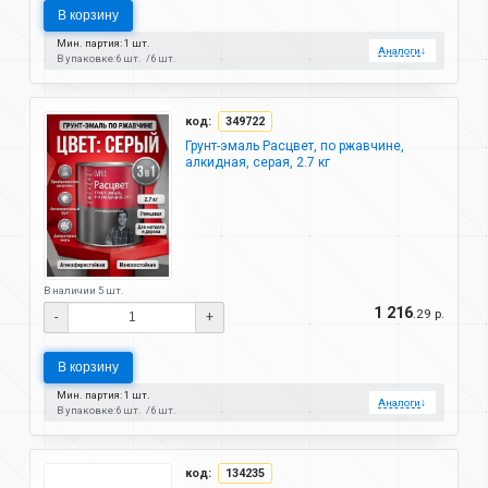
В корзину
Мин. партия: 1 шт.
Аналоги
↓
В упаковке:
6 шт.
6 шт.
код:
349722
Грунт-эмаль Расцвет, по ржавчине,
алкидная, серая, 2.7 кг
В наличии 5 шт.
1 216
.29 р.
-
+
В корзину
Мин. партия: 1 шт.
Аналоги
↓
В упаковке:
6 шт.
6 шт.
код:
134235