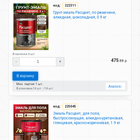
код:
222311
Грунт-эмаль Расцвет, по ржавчине,
алкидная, шоколадная, 0.9 кг
В наличии 6 шт.
475
.88 р.
-
+
В корзину
Мин. партия: 1 шт.
Аналоги
↓
В упаковке:
14 шт.
14 шт.
код:
225045
Эмаль Расцвет, для пола,
быстросохнущая, алкидно-уретановая,
глянцевая, красно-коричневая, 1.9 кг