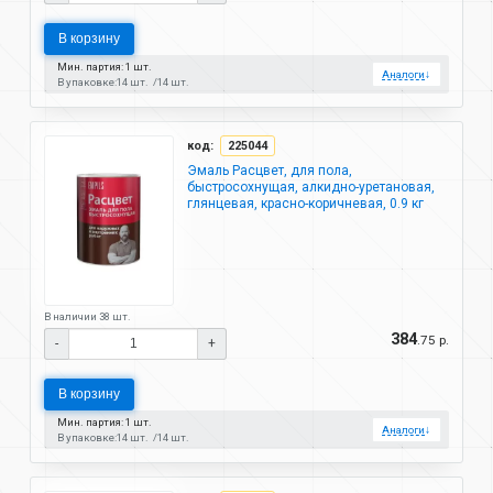
В корзину
Мин. партия: 1 шт.
Аналоги
↓
В упаковке:
14 шт.
14 шт.
код:
225044
Эмаль Расцвет, для пола,
быстросохнущая, алкидно-уретановая,
глянцевая, красно-коричневая, 0.9 кг
В наличии 38 шт.
384
.75 р.
-
+
В корзину
Мин. партия: 1 шт.
Аналоги
↓
В упаковке:
14 шт.
14 шт.