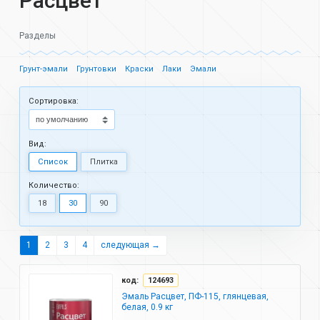
Расцвет
Разделы
Грунт-эмали
Грунтовки
Краски
Лаки
Эмали
Cортировка:
Вид:
Список
Плитка
Количество:
18
30
90
1
2
3
4
следующая →
код:
124693
Эмаль Расцвет, ПФ-115, глянцевая,
белая, 0.9 кг