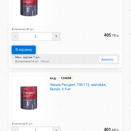
В наличии 60 шт.
405
.78 р.
-
+
В корзину
Мин. партия: 1 шт.
Аналоги
↓
В упаковке:
14 шт.
14 шт.
код:
124698
Эмаль Расцвет, ПФ-115, матовая,
белая, 0.9 кг
В наличии 8 шт.
401
.68 р.
-
+